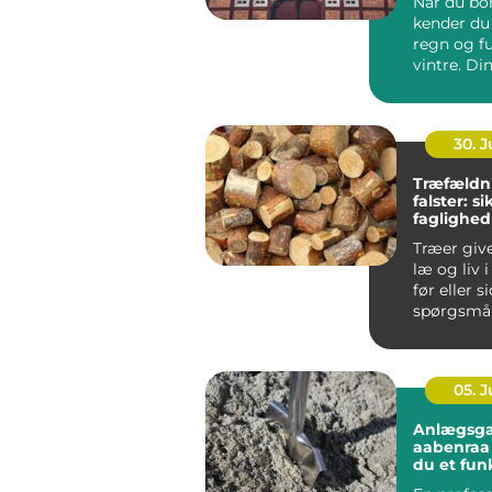
Når du bor
kender du 
regn og f
vintre. Di
h...
30. 
Træfældn
falster: s
faglighed
haver
Træer giv
læ og liv 
før eller s
spørgsmål
træet besk
05. 
Anlægsga
aabenraa sådan få
du et fun
flot ude