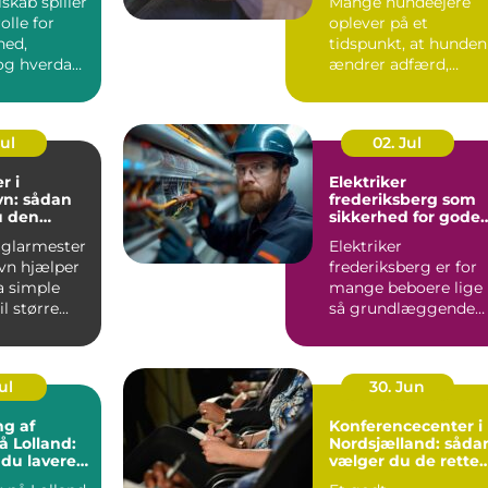
lskab spiller
Mange hundeejere
olle for
oplever på et
hed,
tidspunkt, at hunden
g hverdag,
ændrer adfærd,
bevæger s...
Jul
02. Jul
r i
Elektriker
n: sådan
frederiksberg som
u den
sikkerhed for gode
fagmand
elinstallationer
 glarmester
Elektriker
vn hjælper
frederiksberg er for
a simple
mange beboere lige
l større...
så grundlæggende
som velfungerende
varmekilder og...
ul
30. Jun
ng af
Konferencecenter i
å Lolland:
Nordsjælland: såda
 du lavere
vælger du de rette
ning
rammer