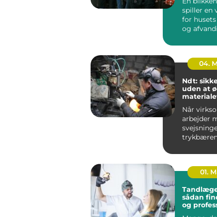
En blikken
spiller en 
for husets
og afvand
udført blik
04. 
Ndt: sikk
uden at 
materiale
Når virks
arbejder 
svejsninge
trykbæren
tanke elle
stålkonstr
fe...
01. 
Tandlæge
sådan fin
og profes
tandpleje