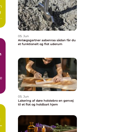
n
g
e.
05. Jun
Anlægsgartner aabenraa sådan får du
et funktionelt og flot uderum
n
e
05. Jun
Lakering af døre holstebro en genvej
til et flot og holdbart hjem
rt