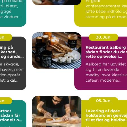
 på Lolland,
Et godt
til blæst,
konferencecenter ka
ugtige
løfte både indhold o
ne vinduer
stemning på et mød
S&...
Jun
30. Jun
ing på
Restaurant aalborg
ikkerhed,
sådan finder du de
 og sunde
rette oplevelse i
byen
er skygge,
Aalborg har udviklet
i haven, men
sig til en levende
iden opstår
madby, hvor klassisk
et: Skal
caféer, moderne
æres e...
bistroer og
specialise...
Jun
05. Jun
rtner
Lakering af døre
r
holstebro en genvej
ktionelt og
til et flot og holdba
rum
hjem