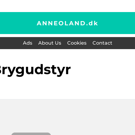
ANNEOLAND.
dk
Ads
About Us
Cookies
Contact
brygudstyr