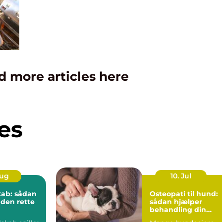
d more articles here
es
Aug
10. Jul
kab: sådan
Osteopati til hund:
 den rette
sådan hjælper
behandling din
hund i balance