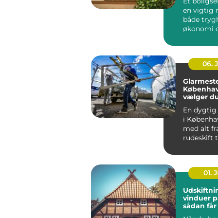
Et boligse
en vigtig r
både tryg
økonomi o
når...
06. 
Glarmeste
Københav
vælger d
rigtige 
En dygtig
i Københa
med alt fr
rudeskift ti
01. J
Udskiftni
vinduer p
sådan får
varmereg