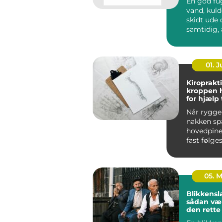
En god fu
vand, kuld
skidt ude og sikrer
samtidig, 
bygninge
bevæge sig
01. 
Kiroprakti
kroppen 
for hjælp t
bevæge si
Når ryggen
nakken sp
hovedpine
fast følges
05. 
Blikkensl
sådan væ
den rett
til opgav