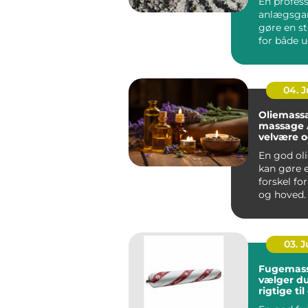
En profess
anlægsgar
gøre en st
for både 
funktion i
Mange ...
04. 
Oliemass
massage År
velvære 
spænding
En god ol
kan gøre e
forskel fo
og hoved.
Århus bru
massage ..
03. 
Fugemasse så
vælger d
rigtige ti