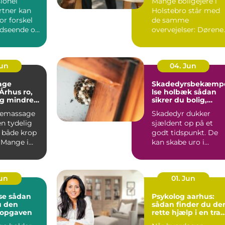
ionel
Mange boligejere i
tner kan
Holstebro står med
or forskel
de samme
udseende og
overvejelser: Dørene
 haven.
er slidte, farven er
umoderne, o...
Jun
04. Jun
age
Skadedyrsbekæmp
hus ro,
lse holbæk sådan
og mindre
sikrer du bolig,
 i kroppen
virksomhed og kloa
iemassage
Skadedyr dukker
n tydelig
sjældent op på et
r både krop
godt tidspunkt. De
 Mange i
kan skabe uro i
ger
hverdagen, give dyr
.
skader på ...
Jun
01. Jun
dan
Psykolog aarhus:
u den
sådan finder du de
l opgaven
rette hjælp i en trav
hverdag