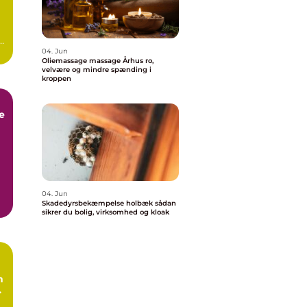
04. Jun
Oliemassage massage Århus ro,
velvære og mindre spænding i
kroppen
e
k
04. Jun
Skadedyrsbekæmpelse holbæk sådan
e
sikrer du bolig, virksomhed og kloak
n
l