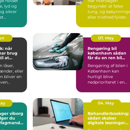
ge holder
Når hverdagen
e, lyd og
begynder at føles
tung, og bekymring
at
eller tristhed fylder
n kan
mere end glæden,
 ud...
kan en p...
Jun
07. May
k: når
Rengøring bil
har brug
københavn sådan
il at
får du en ren bil
g frit
uden besvær
 låser,
Rengøring af bilen i
ænder, eller
København kan
n bliver en
hurtigt blive
ven...
nedprioriteret i en
travl hverdag med
arbejde, børn...
May
04. May
ager viborg
Behandlerbooking:
lger du
sådan skaber
e fagmand
digitale løsninger
en
mere tid til