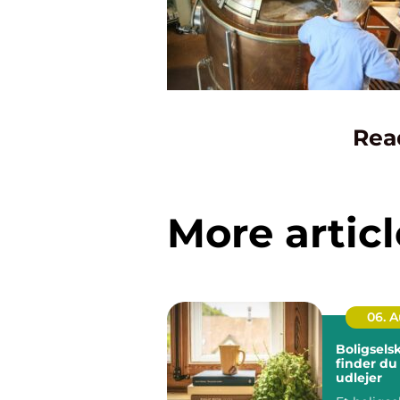
Rea
More articl
06. 
Boligsels
finder du
udlejer