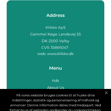
Address
web:
www.klikko.dk
Menu
Ads
About Us
Cookies
På vores website bruges cookies til at huske dine
indstillinger, statistik og personalisering af indhold og
Contact
annoncer. Denne information deles med tredjepart. Ved
Sitemap
fortsat brug af websiden godkender du cookiepolitikken.