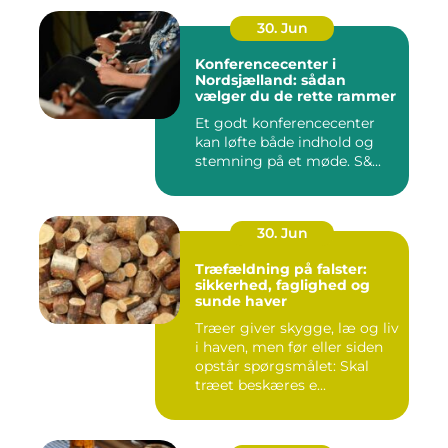
30. Jun
Konferencecenter i
Nordsjælland: sådan
vælger du de rette rammer
Et godt konferencecenter
kan løfte både indhold og
stemning på et møde. S&...
30. Jun
Træfældning på falster:
sikkerhed, faglighed og
sunde haver
Træer giver skygge, læ og liv
i haven, men før eller siden
opstår spørgsmålet: Skal
træet beskæres e...