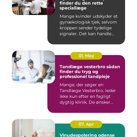
finder du den rette
speciallæge
Mange kvinder udskyder et
gynækologisk tjek, selvom
kroppen sender tydelige
signaler. Det kan handle...
01. May
Tandlæge vesterbro sådan
finder du tryg og
professionel tandpleje
Mange, der søger en
Tandlæge Vesterbro, leder
ikke kun efter en fagligt
dygtig klinik. De ønsker
ogs...
07. Apr
Vinudespolering odense