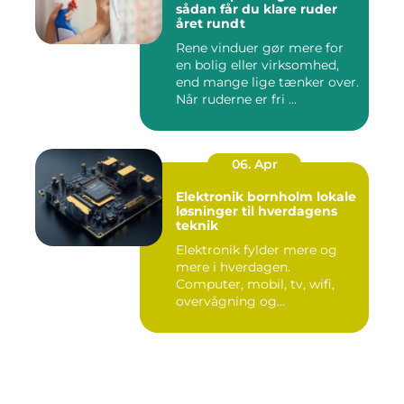
sådan får du klare ruder
året rundt
Rene vinduer gør mere for
en bolig eller virksomhed,
end mange lige tænker over.
Når ruderne er fri ...
06. Apr
Elektronik bornholm lokale
løsninger til hverdagens
teknik
Elektronik fylder mere og
mere i hverdagen.
Computer, mobil, tv, wifi,
overvågning og
småapparater i...