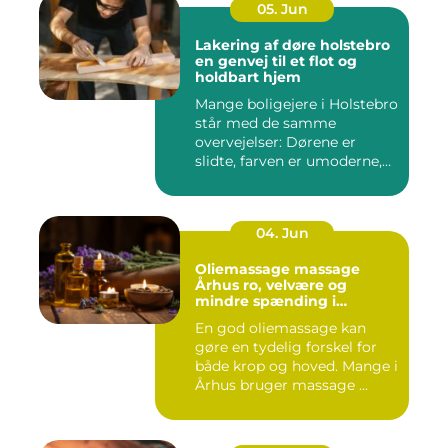
05. Jun
Lakering af døre holstebro
en genvej til et flot og
holdbart hjem
Mange boligejere i Holstebro
står med de samme
overvejelser: Dørene er
slidte, farven er umoderne,
o...
04. Jun
Oliemassage massage
Århus ro, velvære og
mindre spænding i
kroppen
En god oliemassage kan
gøre en tydelig forskel for
både krop og hoved. Mange i
Århus bruger massage ...