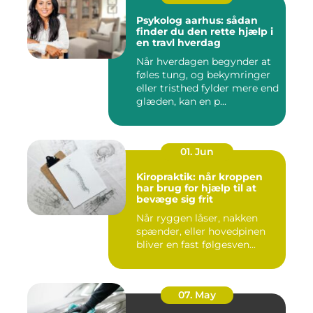
Psykolog aarhus: sådan
finder du den rette hjælp i
en travl hverdag
Når hverdagen begynder at
føles tung, og bekymringer
eller tristhed fylder mere end
glæden, kan en p...
01. Jun
Kiropraktik: når kroppen
har brug for hjælp til at
bevæge sig frit
Når ryggen låser, nakken
spænder, eller hovedpinen
bliver en fast følgesven...
07. May