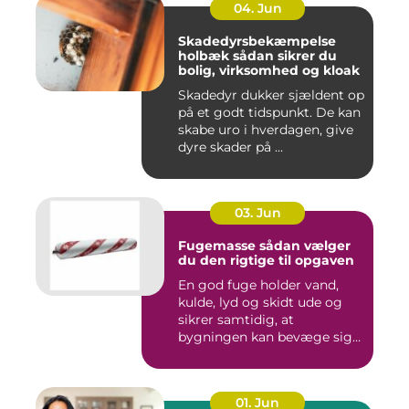
04. Jun
Skadedyrsbekæmpelse
holbæk sådan sikrer du
bolig, virksomhed og kloak
Skadedyr dukker sjældent op
på et godt tidspunkt. De kan
skabe uro i hverdagen, give
dyre skader på ...
03. Jun
Fugemasse sådan vælger
du den rigtige til opgaven
En god fuge holder vand,
kulde, lyd og skidt ude og
sikrer samtidig, at
bygningen kan bevæge sig
ud...
01. Jun