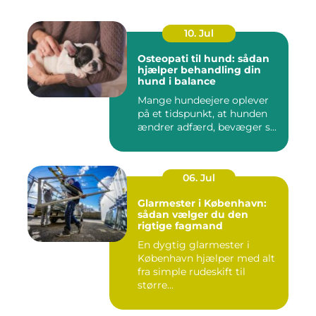
10. Jul
Osteopati til hund: sådan
hjælper behandling din
hund i balance
Mange hundeejere oplever
på et tidspunkt, at hunden
ændrer adfærd, bevæger s...
06. Jul
Glarmester i København:
sådan vælger du den
rigtige fagmand
En dygtig glarmester i
København hjælper med alt
fra simple rudeskift til
større...