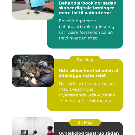
Behandlerbooking: sådan
skaber digitale løsninger
mere tid til patienterne
En velfungerende
behandlerbooking-løsning
kan være forskellen på en
travl hverdag med
aflysninger, t...
04. May
Ndt: sikker kontrol uden at
ødelægge materialet
Når virksomheder arbejder
med svejsninger,
trykbærende udstyr, tanke
eller stålkonstruktioner, er
fe...
01. May
Gynækolog taastrup sådan