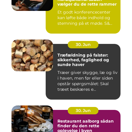
vælger du de rette rammer
Et godt konferencecenter
kan løfte både indhold og
stemning på et møde. S&...
30. Jun
Træfældning på falster:
sikkerhed, faglighed og
sunde haver
Træer giver skygge, læ og liv
i haven, men før eller siden
opstår spørgsmålet: Skal
træet beskæres e...
30. Jun
Restaurant aalborg sådan
finder du den rette
oplevelse i byen