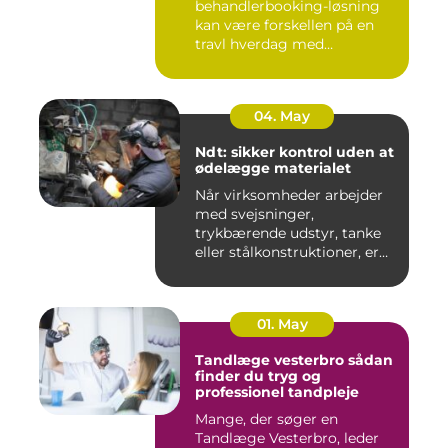
behandlerbooking-løsning
kan være forskellen på en
travl hverdag med
aflysninger, t...
04. May
Ndt: sikker kontrol uden at
ødelægge materialet
Når virksomheder arbejder
med svejsninger,
trykbærende udstyr, tanke
eller stålkonstruktioner, er
fe...
01. May
Tandlæge vesterbro sådan
finder du tryg og
professionel tandpleje
Mange, der søger en
Tandlæge Vesterbro, leder