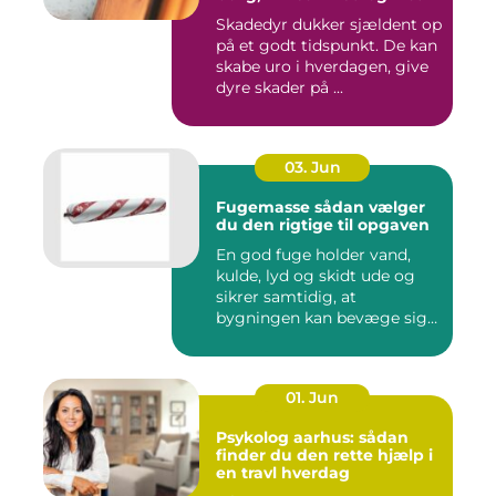
Skadedyr dukker sjældent op
på et godt tidspunkt. De kan
skabe uro i hverdagen, give
dyre skader på ...
03. Jun
Fugemasse sådan vælger
du den rigtige til opgaven
En god fuge holder vand,
kulde, lyd og skidt ude og
sikrer samtidig, at
bygningen kan bevæge sig
ud...
01. Jun
Psykolog aarhus: sådan
finder du den rette hjælp i
en travl hverdag