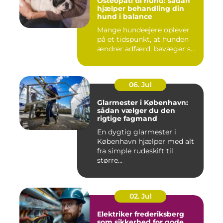
Osteopati til hund: sådan
hjælper behandling din
hund i balance
Mange hundeejere oplever
på et tidspunkt, at hunden
ændrer adfærd, bevæger s...
06. Jul
Glarmester i København:
sådan vælger du den
rigtige fagmand
En dygtig glarmester i
København hjælper med alt
fra simple rudeskift til
større...
02. Jul
Elektriker frederiksberg
som sikkerhed for gode