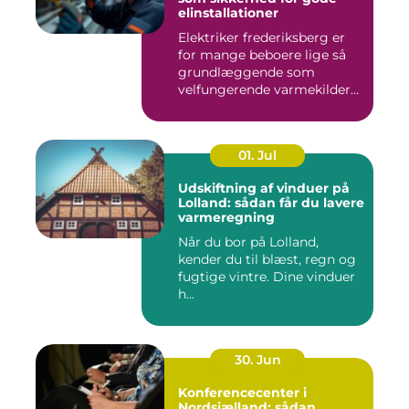
elinstallationer
Elektriker frederiksberg er
for mange beboere lige så
grundlæggende som
velfungerende varmekilder
og...
01. Jul
Udskiftning af vinduer på
Lolland: sådan får du lavere
varmeregning
Når du bor på Lolland,
kender du til blæst, regn og
fugtige vintre. Dine vinduer
h...
30. Jun
Konferencecenter i
Nordsjælland: sådan