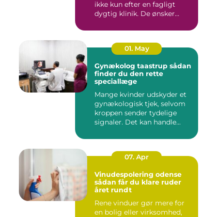
ikke kun efter en fagligt
dygtig klinik. De ønsker
ogs...
01. May
Gynækolog taastrup sådan
finder du den rette
speciallæge
Mange kvinder udskyder et
gynækologisk tjek, selvom
kroppen sender tydelige
signaler. Det kan handle...
07. Apr
Vinudespolering odense
sådan får du klare ruder
året rundt
Rene vinduer gør mere for
en bolig eller virksomhed,