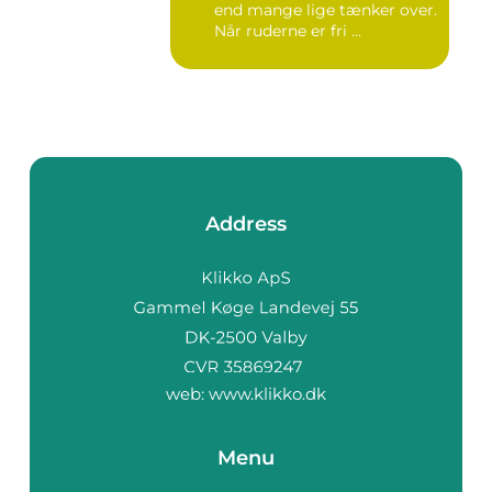
end mange lige tænker over.
Når ruderne er fri ...
Address
web:
www.klikko.dk
Menu