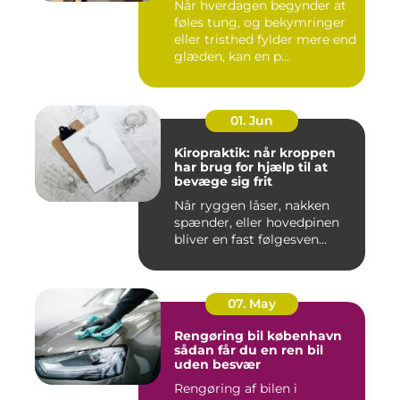
Når hverdagen begynder at
føles tung, og bekymringer
eller tristhed fylder mere end
glæden, kan en p...
01. Jun
Kiropraktik: når kroppen
har brug for hjælp til at
bevæge sig frit
Når ryggen låser, nakken
spænder, eller hovedpinen
bliver en fast følgesven...
07. May
Rengøring bil københavn
sådan får du en ren bil
uden besvær
Rengøring af bilen i