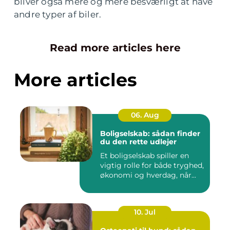
bliver også mere og mere besværligt at have
andre typer af biler.
Read more articles here
More articles
06. Aug
Boligselskab: sådan finder
du den rette udlejer
Et boligselskab spiller en
vigtig rolle for både tryghed,
økonomi og hverdag, når...
10. Jul