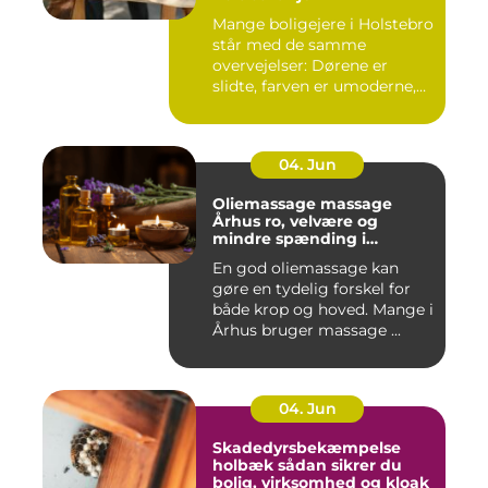
Mange boligejere i Holstebro
står med de samme
overvejelser: Dørene er
slidte, farven er umoderne,
o...
04. Jun
Oliemassage massage
Århus ro, velvære og
mindre spænding i
kroppen
En god oliemassage kan
gøre en tydelig forskel for
både krop og hoved. Mange i
Århus bruger massage ...
04. Jun
Skadedyrsbekæmpelse
holbæk sådan sikrer du
bolig, virksomhed og kloak