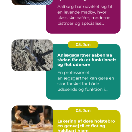
Aalborg har udviklet sig til
en levende madby, hvor
klassiske caféer, moderne
bistroer og specialise...
05. Jun
Anlægsgartner aabenraa
sådan får du et funktionelt
og flot uderum
En professionel
anlægsgartner kan gøre en
stor forskel for både
udseende og funktion i
haven. Mange ...
05. Jun
Lakering af døre holstebro
en genvej til et flot og
holdbart hjem