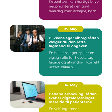
København kan hurtigt blive
nedprioriteret i en travl
hverdag med arbejde, børn...
05. May
Blikkenslager viborg sådan
vælger du den rette
fagmand til opgaven
En blikkenslager spiller en
vigtig rolle for husets tag,
facade og afvanding. Korrekt
udført blikarb...
04. May
Behandlerbooking: sådan
skaber digitale løsninger
mere tid til patienterne
En velfungerende