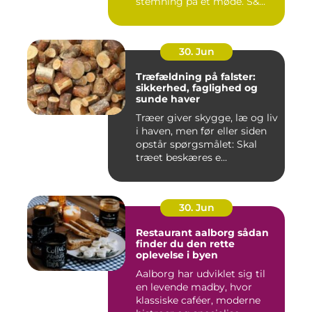
stemning på et møde. S&...
30. Jun
Træfældning på falster:
sikkerhed, faglighed og
sunde haver
Træer giver skygge, læ og liv
i haven, men før eller siden
opstår spørgsmålet: Skal
træet beskæres e...
30. Jun
Restaurant aalborg sådan
finder du den rette
oplevelse i byen
Aalborg har udviklet sig til
en levende madby, hvor
klassiske caféer, moderne