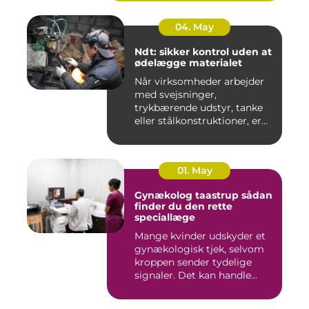
04. May
Ndt: sikker kontrol uden at
ødelægge materialet
Når virksomheder arbejder
med svejsninger,
trykbærende udstyr, tanke
eller stålkonstruktioner, er
fe...
01. May
Gynækolog taastrup sådan
finder du den rette
speciallæge
Mange kvinder udskyder et
gynækologisk tjek, selvom
kroppen sender tydelige
signaler. Det kan handle...