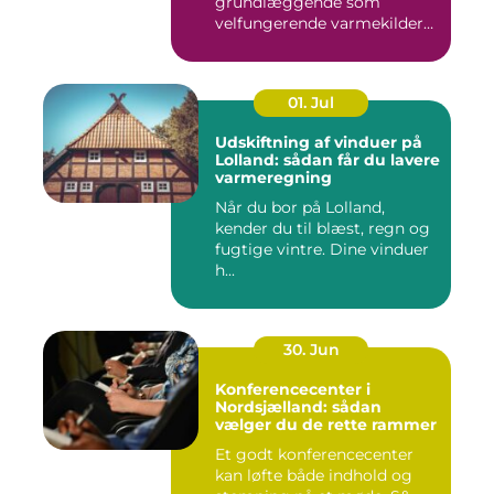
grundlæggende som
velfungerende varmekilder
og...
01. Jul
Udskiftning af vinduer på
Lolland: sådan får du lavere
varmeregning
Når du bor på Lolland,
kender du til blæst, regn og
fugtige vintre. Dine vinduer
h...
30. Jun
Konferencecenter i
Nordsjælland: sådan
vælger du de rette rammer
Et godt konferencecenter
kan løfte både indhold og