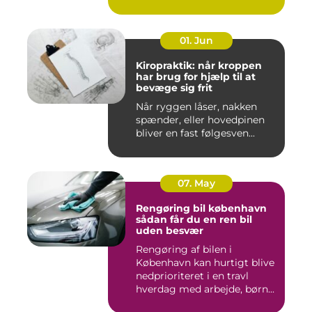
01. Jun
Kiropraktik: når kroppen
har brug for hjælp til at
bevæge sig frit
Når ryggen låser, nakken
spænder, eller hovedpinen
bliver en fast følgesven...
07. May
Rengøring bil københavn
sådan får du en ren bil
uden besvær
Rengøring af bilen i
København kan hurtigt blive
nedprioriteret i en travl
hverdag med arbejde, børn...