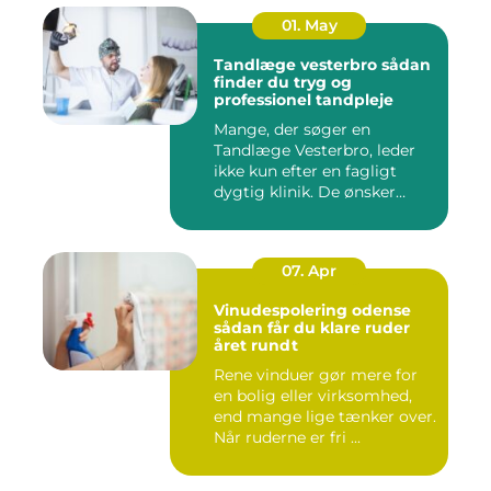
01. May
Tandlæge vesterbro sådan
finder du tryg og
professionel tandpleje
Mange, der søger en
Tandlæge Vesterbro, leder
ikke kun efter en fagligt
dygtig klinik. De ønsker
ogs...
07. Apr
Vinudespolering odense
sådan får du klare ruder
året rundt
Rene vinduer gør mere for
en bolig eller virksomhed,
end mange lige tænker over.
Når ruderne er fri ...