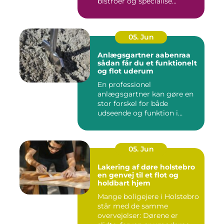
bistroer og specialise...
05. Jun
Anlægsgartner aabenraa
sådan får du et funktionelt
og flot uderum
En professionel
anlægsgartner kan gøre en
stor forskel for både
udseende og funktion i
haven. Mange ...
05. Jun
Lakering af døre holstebro
en genvej til et flot og
holdbart hjem
Mange boligejere i Holstebro
står med de samme
overvejelser: Dørene er