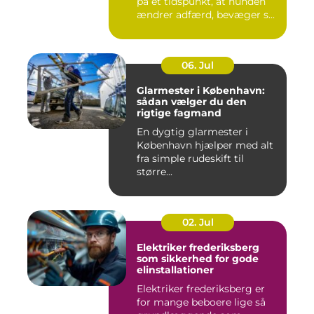
på et tidspunkt, at hunden
ændrer adfærd, bevæger s...
06. Jul
Glarmester i København:
sådan vælger du den
rigtige fagmand
En dygtig glarmester i
København hjælper med alt
fra simple rudeskift til
større...
02. Jul
Elektriker frederiksberg
som sikkerhed for gode
elinstallationer
Elektriker frederiksberg er
for mange beboere lige så