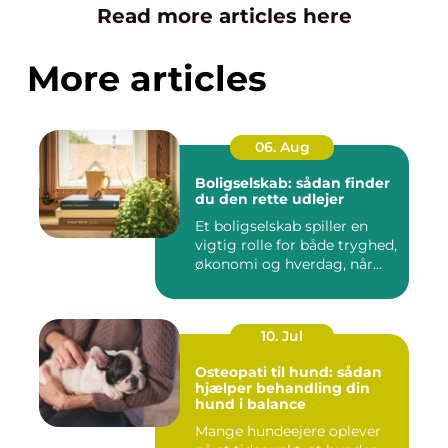
Read more articles here
More articles
06. Aug
Boligselskab: sådan finder
du den rette udlejer
Et boligselskab spiller en
vigtig rolle for både tryghed,
økonomi og hverdag, når...
10. Jul
Osteopati til hund: sådan
hjælper behandling din
hund i balance
Mange hundeejere oplever