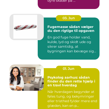
dyre skader på ...
03. Jun
Fugemasse sådan vælger
du den rigtige til opgaven
En god fuge holder vand,
kulde, lyd og skidt ude og
sikrer samtidig, at
bygningen kan bevæge sig
ud...
01. Jun
Psykolog aarhus: sådan
finder du den rette hjælp i
en travl hverdag
Når hverdagen begynder at
føles tung, og bekymringer
eller tristhed fylder mere end
glæden, kan en p...