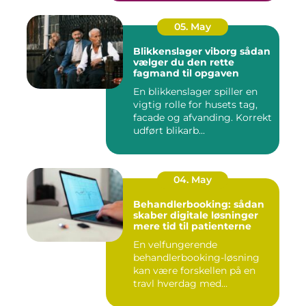
05. May
Blikkenslager viborg sådan
vælger du den rette
fagmand til opgaven
En blikkenslager spiller en
vigtig rolle for husets tag,
facade og afvanding. Korrekt
udført blikarb...
04. May
Behandlerbooking: sådan
skaber digitale løsninger
mere tid til patienterne
En velfungerende
behandlerbooking-løsning
kan være forskellen på en
travl hverdag med
aflysninger, t...