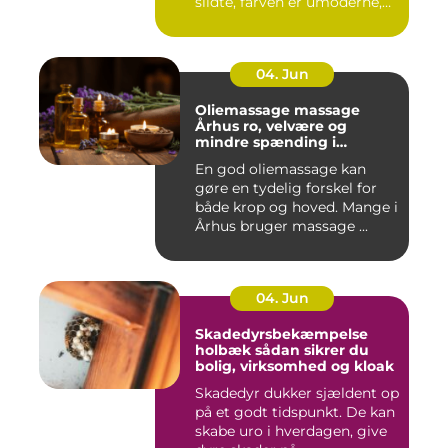
slidte, farven er umoderne,
o...
04. Jun
Oliemassage massage
Århus ro, velvære og
mindre spænding i
kroppen
En god oliemassage kan
gøre en tydelig forskel for
både krop og hoved. Mange i
Århus bruger massage ...
04. Jun
Skadedyrsbekæmpelse
holbæk sådan sikrer du
bolig, virksomhed og kloak
Skadedyr dukker sjældent op
på et godt tidspunkt. De kan
skabe uro i hverdagen, give