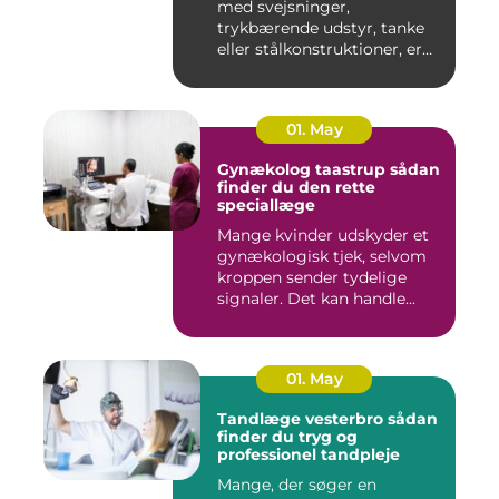
med svejsninger,
trykbærende udstyr, tanke
eller stålkonstruktioner, er
fe...
01. May
Gynækolog taastrup sådan
finder du den rette
speciallæge
Mange kvinder udskyder et
gynækologisk tjek, selvom
kroppen sender tydelige
signaler. Det kan handle...
01. May
Tandlæge vesterbro sådan
finder du tryg og
professionel tandpleje
Mange, der søger en