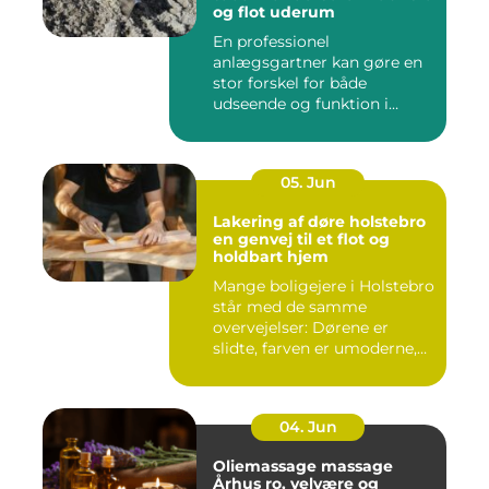
og flot uderum
En professionel
anlægsgartner kan gøre en
stor forskel for både
udseende og funktion i
haven. Mange ...
05. Jun
Lakering af døre holstebro
en genvej til et flot og
holdbart hjem
Mange boligejere i Holstebro
står med de samme
overvejelser: Dørene er
slidte, farven er umoderne,
o...
04. Jun
Oliemassage massage
Århus ro, velvære og