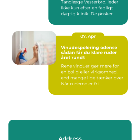
Tandlæge Vesterbro, leder
ikke kun efter en fagligt
dygtig klinik. De ønsker
ogs...
07. Apr
Vinudespolering odense
sådan får du klare ruder
året rundt
Rene vinduer gør mere for
en bolig eller virksomhed,
end mange lige tænker over.
Når ruderne er fri ...
Address