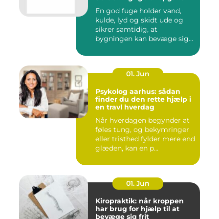
En god fuge holder vand,
kulde, lyd og skidt ude og
sikrer samtidig, at
bygningen kan bevæge sig
ud...
01. Jun
Psykolog aarhus: sådan
finder du den rette hjælp i
en travl hverdag
Når hverdagen begynder at
føles tung, og bekymringer
eller tristhed fylder mere end
glæden, kan en p...
01. Jun
Kiropraktik: når kroppen
har brug for hjælp til at
bevæge sig frit