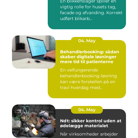
En blikkenslager spiller en
vigtig rolle for husets tag,
facade og afvanding. Korrekt
udført blikarb...
04. May
Behandlerbooking: sådan
skaber digitale løsninger
mere tid til patienterne
En velfungerende
behandlerbooking-løsning
kan være forskellen på en
travl hverdag med
aflysninger, t...
04. May
Ndt: sikker kontrol uden at
ødelægge materialet
Når virksomheder arbejder