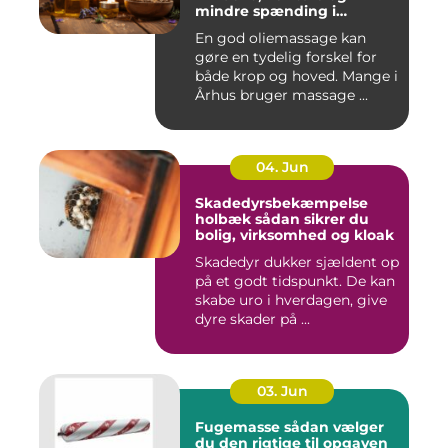
mindre spænding i
kroppen
En god oliemassage kan
gøre en tydelig forskel for
både krop og hoved. Mange i
Århus bruger massage ...
04. Jun
Skadedyrsbekæmpelse
holbæk sådan sikrer du
bolig, virksomhed og kloak
Skadedyr dukker sjældent op
på et godt tidspunkt. De kan
skabe uro i hverdagen, give
dyre skader på ...
03. Jun
Fugemasse sådan vælger
du den rigtige til opgaven