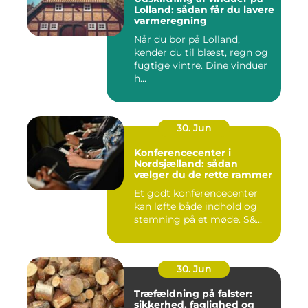
Lolland: sådan får du lavere
varmeregning
Når du bor på Lolland,
kender du til blæst, regn og
fugtige vintre. Dine vinduer
h...
30. Jun
Konferencecenter i
Nordsjælland: sådan
vælger du de rette rammer
Et godt konferencecenter
kan løfte både indhold og
stemning på et møde. S&...
30. Jun
Træfældning på falster:
sikkerhed, faglighed og