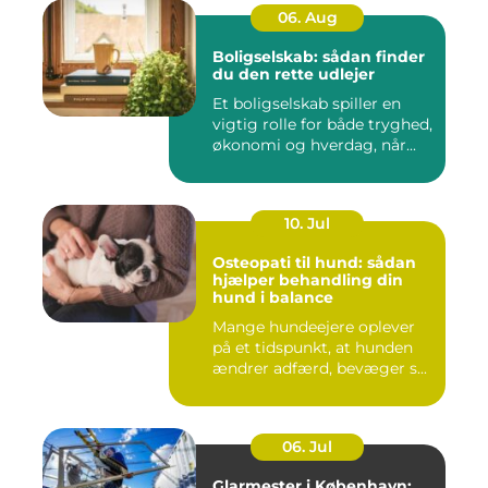
06. Aug
Boligselskab: sådan finder
du den rette udlejer
Et boligselskab spiller en
vigtig rolle for både tryghed,
økonomi og hverdag, når...
10. Jul
Osteopati til hund: sådan
hjælper behandling din
hund i balance
Mange hundeejere oplever
på et tidspunkt, at hunden
ændrer adfærd, bevæger s...
06. Jul
Glarmester i København: