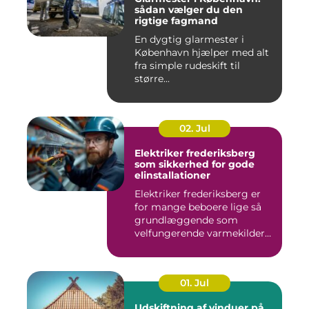
sådan vælger du den
rigtige fagmand
En dygtig glarmester i
København hjælper med alt
fra simple rudeskift til
større...
02. Jul
Elektriker frederiksberg
som sikkerhed for gode
elinstallationer
Elektriker frederiksberg er
for mange beboere lige så
grundlæggende som
velfungerende varmekilder
og...
01. Jul
Udskiftning af vinduer på