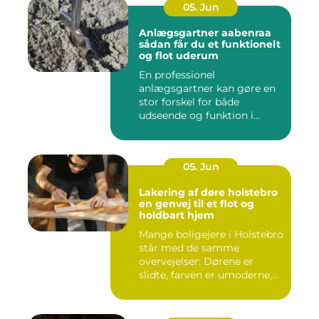
05. Jun
Anlægsgartner aabenraa
sådan får du et funktionelt
og flot uderum
En professionel
anlægsgartner kan gøre en
stor forskel for både
udseende og funktion i
haven. Mange ...
05. Jun
Lakering af døre holstebro
en genvej til et flot og
holdbart hjem
Mange boligejere i Holstebro
står med de samme
overvejelser: Dørene er
slidte, farven er umoderne,
o...