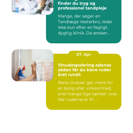
finder du tryg og
professionel tandpleje
Mange, der søger en
Tandlæge Vesterbro, leder
ikke kun efter en fagligt
dygtig klinik. De ønsker
ogs...
07. Apr
Vinudespolering odense
sådan får du klare ruder
året rundt
Rene vinduer gør mere for
en bolig eller virksomhed,
end mange lige tænker over.
Når ruderne er fri ...