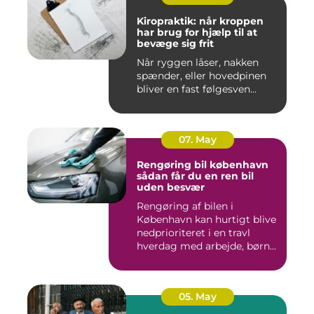
Kiropraktik: når kroppen
har brug for hjælp til at
bevæge sig frit
Når ryggen låser, nakken
spænder, eller hovedpinen
bliver en fast følgesven...
07. May
Rengøring bil københavn
sådan får du en ren bil
uden besvær
Rengøring af bilen i
København kan hurtigt blive
nedprioriteret i en travl
hverdag med arbejde, børn...
05. May