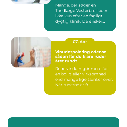
Mange, der søger en
Tandlæge Vesterbro, leder
ikke kun efter en fagligt
dygtig klinik. De ønsker
ogs...
07. Apr
Vinudespolering odense
sådan får du klare ruder
året rundt
Rene vinduer gør mere for
en bolig eller virksomhed,
end mange lige tænker over.
Når ruderne er fri ...