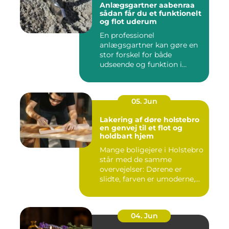
Anlægsgartner aabenraa
sådan får du et funktionelt
og flot uderum
En professionel
anlægsgartner kan gøre en
stor forskel for både
udseende og funktion i
haven. Mange ...
05. Jun
Lakering af døre holstebro
en genvej til et flot og
holdbart hjem
Mange boligejere i Holstebro
står med de samme
overvejelser: Dørene er
slidte, farven er umoderne,
o...
04. Jun