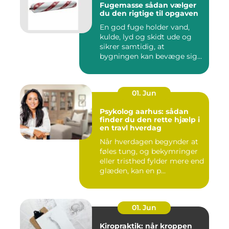
Fugemasse sådan vælger
du den rigtige til opgaven
En god fuge holder vand,
kulde, lyd og skidt ude og
sikrer samtidig, at
bygningen kan bevæge sig
ud...
01. Jun
Psykolog aarhus: sådan
finder du den rette hjælp i
en travl hverdag
Når hverdagen begynder at
føles tung, og bekymringer
eller tristhed fylder mere end
glæden, kan en p...
01. Jun
Kiropraktik: når kroppen