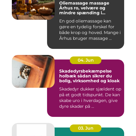
Oliemassage massage
Århus ro, velvære og
mindre spænding i
kroppen
En god oliemassage kan
gøre en tydelig forskel for
både krop og hoved. Mange i
Århus bruger massage ...
04. Jun
Skadedyrsbekæmpelse
holbæk sådan sikrer du
bolig, virksomhed og kloak
Skadedyr dukker sjældent op
på et godt tidspunkt. De kan
skabe uro i hverdagen, give
dyre skader på ...
03. Jun