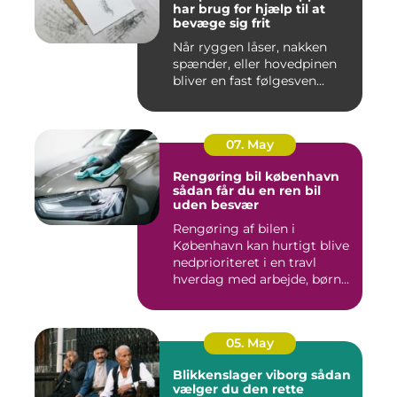
har brug for hjælp til at
bevæge sig frit
Når ryggen låser, nakken
spænder, eller hovedpinen
bliver en fast følgesven...
07. May
Rengøring bil københavn
sådan får du en ren bil
uden besvær
Rengøring af bilen i
København kan hurtigt blive
nedprioriteret i en travl
hverdag med arbejde, børn...
05. May
Blikkenslager viborg sådan
vælger du den rette