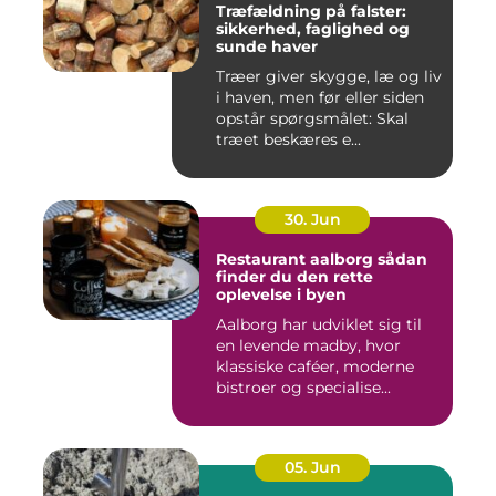
Træfældning på falster:
sikkerhed, faglighed og
sunde haver
Træer giver skygge, læ og liv
i haven, men før eller siden
opstår spørgsmålet: Skal
træet beskæres e...
30. Jun
Restaurant aalborg sådan
finder du den rette
oplevelse i byen
Aalborg har udviklet sig til
en levende madby, hvor
klassiske caféer, moderne
bistroer og specialise...
05. Jun