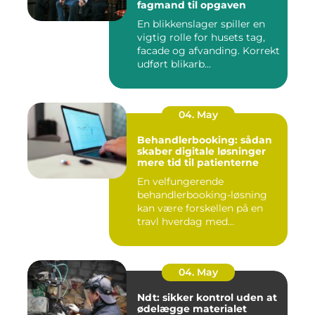
fagmand til opgaven
En blikkenslager spiller en
vigtig rolle for husets tag,
facade og afvanding. Korrekt
udført blikarb...
04. May
Behandlerbooking: sådan
skaber digitale løsninger
mere tid til patienterne
En velfungerende
behandlerbooking-løsning
kan være forskellen på en
travl hverdag med
aflysninger, t...
04. May
Ndt: sikker kontrol uden at
ødelægge materialet