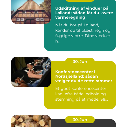
Udskiftning af vinduer på
Lolland: sådan får du lavere
varmeregning
Når du bor på Lolland,
kender du til blæst, regn og
fugtige vintre. Dine vinduer
h...
30. Jun
Konferencecenter i
Nordsjælland: sådan
vælger du de rette rammer
Et godt konferencecenter
kan løfte både indhold og
stemning på et møde. S&...
30. Jun