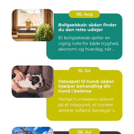
06. Aug
Boligselskab: sådan finder
du den rette udlejer
Et boligselskab spiller en
vigtig rolle for både tryghed,
økonomi og hverdag, når...
10. Jul
Osteopati til hund: sådan
hjælper behandling din
hund i balance
Mange hundeejere oplever
på et tidspunkt, at hunden
ændrer adfærd, bevæger s...
06. Jul