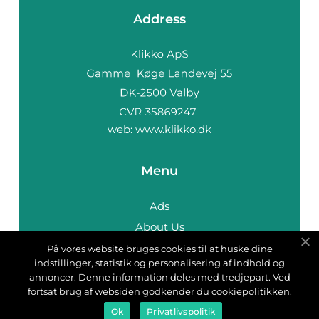
Address
web:
www.klikko.dk
Menu
Ads
About Us
Cookies
På vores website bruges cookies til at huske dine
indstillinger, statistik og personalisering af indhold og
Contact
annoncer. Denne information deles med tredjepart. Ved
Sitemap
fortsat brug af websiden godkender du cookiepolitikken.
Ok
Privatlivspolitik