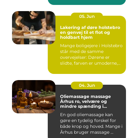
05. Jun
Lakering af døre holstebro
en genvej til et flot og
holdbart hjem
Mange boligejere i Holstebro
står med de samme
overvejelser: Dørene er
slidte, farven er umoderne,
o...
04. Jun
Oliemassage massage
Århus ro, velvære og
mindre spænding i
kroppen
En god oliemassage kan
gøre en tydelig forskel for
både krop og hoved. Mange i
Århus bruger massage ...