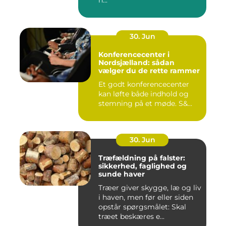
30. Jun
Konferencecenter i
Nordsjælland: sådan
vælger du de rette rammer
Et godt konferencecenter
kan løfte både indhold og
stemning på et møde. S&...
30. Jun
Træfældning på falster:
sikkerhed, faglighed og
sunde haver
Træer giver skygge, læ og liv
i haven, men før eller siden
opstår spørgsmålet: Skal
træet beskæres e...