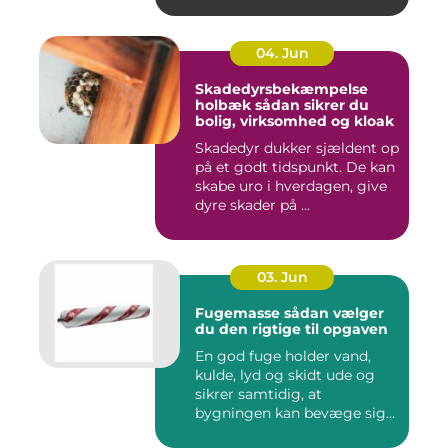
04. Jun
Skadedyrsbekæmpelse
holbæk sådan sikrer du
bolig, virksomhed og kloak
Skadedyr dukker sjældent op
på et godt tidspunkt. De kan
skabe uro i hverdagen, give
dyre skader på ...
03. Jun
Fugemasse sådan vælger
du den rigtige til opgaven
En god fuge holder vand,
kulde, lyd og skidt ude og
sikrer samtidig, at
bygningen kan bevæge sig
ud...