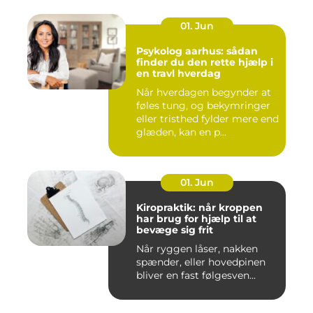
01. Jun
Psykolog aarhus: sådan
finder du den rette hjælp i
en travl hverdag
Når hverdagen begynder at
føles tung, og bekymringer
eller tristhed fylder mere end
glæden, kan en p...
01. Jun
Kiropraktik: når kroppen
har brug for hjælp til at
bevæge sig frit
Når ryggen låser, nakken
spænder, eller hovedpinen
bliver en fast følgesven...