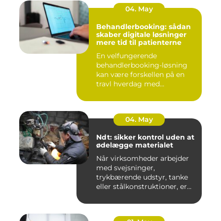
04. May
Behandlerbooking: sådan
skaber digitale løsninger
mere tid til patienterne
En velfungerende
behandlerbooking-løsning
kan være forskellen på en
travl hverdag med
aflysninger, t...
04. May
Ndt: sikker kontrol uden at
ødelægge materialet
Når virksomheder arbejder
med svejsninger,
trykbærende udstyr, tanke
eller stålkonstruktioner, er
fe...