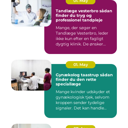
01. May
Tandlæge vesterbro sådan
finder du tryg og
professionel tandpleje
Mange, der søger en
Tandlæge Vesterbro, leder
ikke kun efter en fagligt
dygtig klinik. De ønsker
ogs...
01. May
Gynækolog taastrup sådan
finder du den rette
speciallæge
Mange kvinder udskyder et
gynækologisk tjek, selvom
kroppen sender tydelige
signaler. Det kan handle...