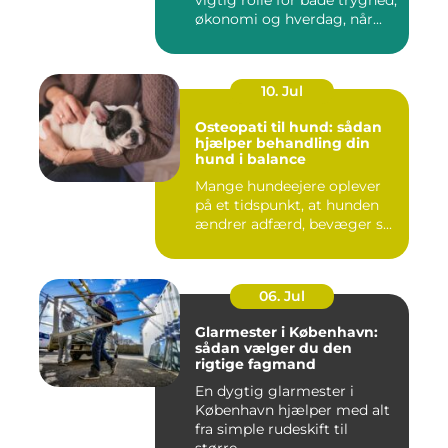
økonomi og hverdag, når...
10. Jul
Osteopati til hund: sådan
hjælper behandling din
hund i balance
Mange hundeejere oplever
på et tidspunkt, at hunden
ændrer adfærd, bevæger s...
06. Jul
Glarmester i København:
sådan vælger du den
rigtige fagmand
En dygtig glarmester i
København hjælper med alt
fra simple rudeskift til
større...