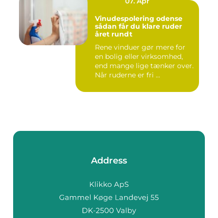
07. Apr
Vinudespolering odense
sådan får du klare ruder
året rundt
Rene vinduer gør mere for
en bolig eller virksomhed,
end mange lige tænker over.
Når ruderne er fri ...
Address