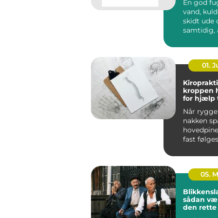
En god fu
vand, kuld
skidt ude og sikrer
samtidig, 
bygninge
bevæge sig
01. 
Kiroprakti
kroppen 
for hjælp t
bevæge si
Når ryggen
nakken sp
hovedpine
fast følges
05. 
Blikkensl
sådan væ
den rett
til opgav