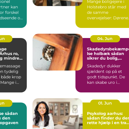
ionel
Mange boligejere i
tner kan
Holstebro står med
or forskel
de samme
udseende og
overvejelser: Dørene
 haven.
er slidte, farven er
umoderne, o...
Jun
04. Jun
age
Skadedyrsbekæmp
hus ro,
lse holbæk sådan
og mindre
sikrer du bolig,
 i kroppen
virksomhed og kloa
iemassage
Skadedyr dukker
n tydelig
sjældent op på et
r både krop
godt tidspunkt. De
 Mange i
kan skabe uro i
ger
hverdagen, give dyr
.
skader på ...
Jun
01. Jun
dan
Psykolog aarhus:
u den
sådan finder du de
l opgaven
rette hjælp i en trav
hverdag