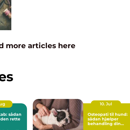
d more articles here
es
Aug
10. Jul
kab: sådan
Osteopati til hund:
 den rette
sådan hjælper
behandling din
hund i balance