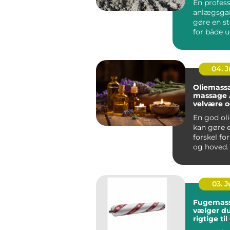
En profess
anlægsgar
gøre en st
for både 
funktion i
Mange ...
04. 
Oliemass
massage År
velvære 
spænding
En god ol
kan gøre e
forskel fo
og hoved.
Århus bru
massage ..
03. 
Fugemasse så
vælger d
rigtige ti