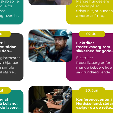
lskab spiller
Mange hundeejere
olle for
oplever på et
hed,
tidspunkt, at hunden
g hverdag,
ændrer adfærd,
bevæger s...
Jul
02. Jul
r i
Elektriker
n: sådan
frederiksberg som
u den
sikkerhed for gode
fagmand
elinstallationer
 glarmester
Elektriker
vn hjælper
frederiksberg er for
a simple
mange beboere lige
l større...
så grundlæggende
som velfungerende
varmekilder og...
ul
30. Jun
ng af
Konferencecenter i
å Lolland:
Nordsjælland: såda
 du lavere
vælger du de rette
ning
rammer