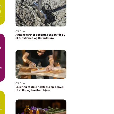
n
g
e.
05. Jun
Anlægsgartner aabenraa sådan får du
et funktionelt og flot uderum
n
e
05. Jun
Lakering af døre holstebro en genvej
til et flot og holdbart hjem
rt