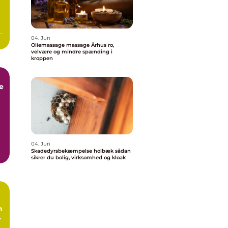
04. Jun
Oliemassage massage Århus ro,
velvære og mindre spænding i
kroppen
e
k
04. Jun
Skadedyrsbekæmpelse holbæk sådan
e
sikrer du bolig, virksomhed og kloak
n
l