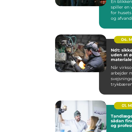
En blikken
spiller en 
for husets
og afvand
udført blik
04. 
Ndt: sikk
uden at 
materiale
Når virks
arbejder 
svejsninge
trykbæren
tanke elle
stålkonstr
fe...
01. 
Tandlæge
sådan fin
og profes
tandpleje