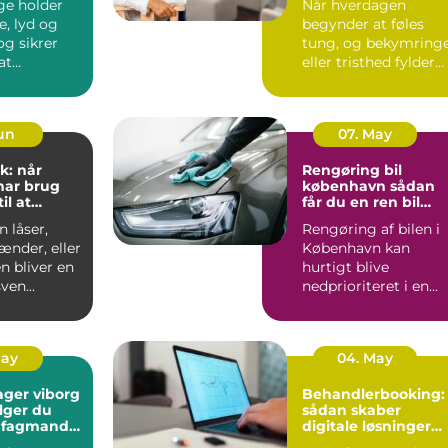
ge holder
Når hverdagen
e, lyd og
begynder at føles
tung, og bekymring
at
eller tristhed fylder
n kan
mere end glæden,
 ud...
kan en p...
Jun
07. May
k: når
Rengøring bil
har brug
københavn sådan
il at
får du en ren bil
g frit
uden besvær
 låser,
Rengøring af bilen i
ænder, eller
København kan
n bliver en
hurtigt blive
ven...
nedprioriteret i en
travl hverdag med
arbejde, børn...
May
04. May
ager viborg
Behandlerbooking:
lger du
sådan skaber
e fagmand
digitale løsninger
en
mere tid til