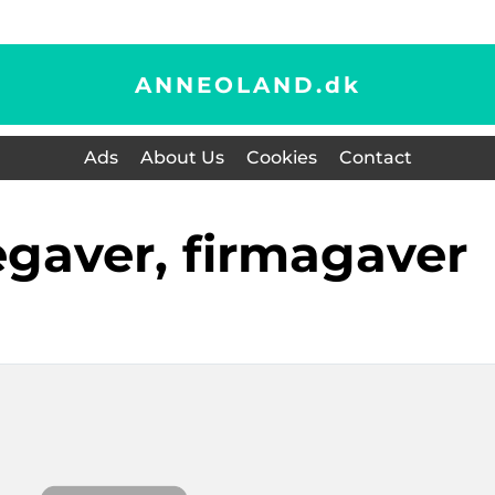
ANNEOLAND.
dk
Ads
About Us
Cookies
Contact
egaver, firmagaver