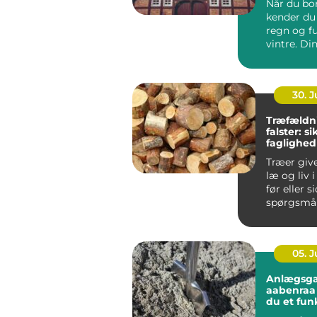
Når du bor
kender du 
regn og f
vintre. Di
h...
30. 
Træfældn
falster: s
faglighed
haver
Træer giv
læ og liv 
før eller s
spørgsmål
træet besk
05. 
Anlægsga
aabenraa sådan få
du et fun
flot ude