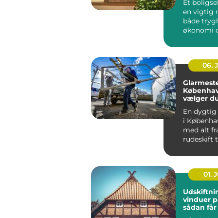
Et boligse
en vigtig r
både tryg
økonomi o
når...
06. 
Glarmeste
Københav
vælger d
rigtige 
En dygtig
i Københa
med alt fr
rudeskift ti
01. J
Udskiftni
vinduer p
sådan får
varmereg