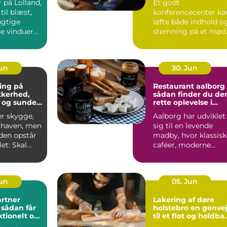
 på Lolland,
Et godt
til blæst,
konferencecenter ka
ugtige
løfte både indhold o
ne vinduer
stemning på et mød
S&...
Jun
30. Jun
ing på
Restaurant aalborg
ikkerhed,
sådan finder du de
 og sunde
rette oplevelse i
byen
er skygge,
Aalborg har udviklet
i haven, men
sig til en levende
iden opstår
madby, hvor klassisk
et: Skal
caféer, moderne
æres e...
bistroer og
specialise...
Jun
05. Jun
rtner
Lakering af døre
r
holstebro en genvej
ktionelt og
til et flot og holdba
rum
hjem