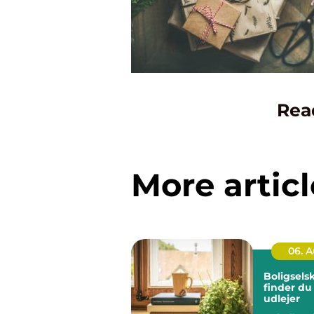
Rea
More articl
06. 
Boligsels
finder du
udlejer