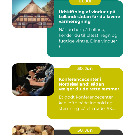
01. Jul
Udskiftning af vinduer på
Lolland: sådan får du lavere
varmeregning
Når du bor på Lolland,
kender du til blæst, regn og
fugtige vintre. Dine vinduer
h...
30. Jun
Konferencecenter i
Nordsjælland: sådan
vælger du de rette rammer
Et godt konferencecenter
kan løfte både indhold og
stemning på et møde. S&...
30. Jun