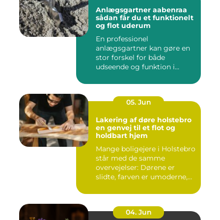
Anlægsgartner aabenraa
sådan får du et funktionelt
og flot uderum
En professionel
anlægsgartner kan gøre en
stor forskel for både
udseende og funktion i
haven. Mange ...
05. Jun
Lakering af døre holstebro
en genvej til et flot og
holdbart hjem
Mange boligejere i Holstebro
står med de samme
overvejelser: Dørene er
slidte, farven er umoderne,
o...
04. Jun