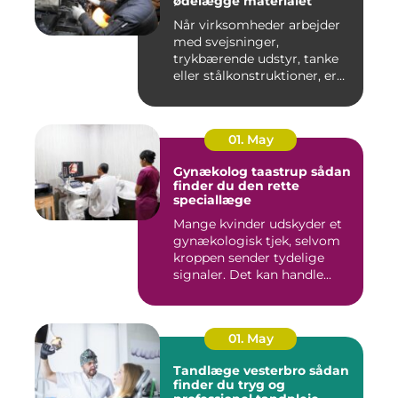
ødelægge materialet
Når virksomheder arbejder
med svejsninger,
trykbærende udstyr, tanke
eller stålkonstruktioner, er
fe...
01. May
Gynækolog taastrup sådan
finder du den rette
speciallæge
Mange kvinder udskyder et
gynækologisk tjek, selvom
kroppen sender tydelige
signaler. Det kan handle...
01. May
Tandlæge vesterbro sådan
finder du tryg og