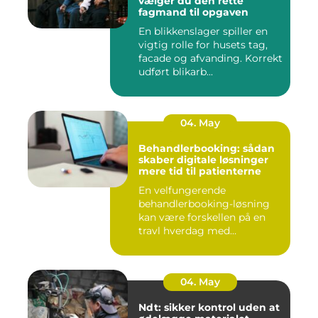
vælger du den rette
fagmand til opgaven
En blikkenslager spiller en
vigtig rolle for husets tag,
facade og afvanding. Korrekt
udført blikarb...
04. May
Behandlerbooking: sådan
skaber digitale løsninger
mere tid til patienterne
En velfungerende
behandlerbooking-løsning
kan være forskellen på en
travl hverdag med
aflysninger, t...
04. May
Ndt: sikker kontrol uden at