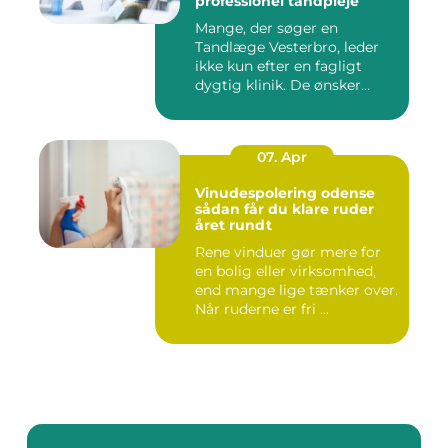
professionel tandpleje
Mange, der søger en
Tandlæge Vesterbro, leder
ikke kun efter en fagligt
dygtig klinik. De ønsker
ogs...
07. Apr
Vinudespolering odense
sådan får du klare ruder
året rundt
Rene vinduer gør mere for
en bolig eller virksomhed,
end mange lige tænker over.
Når ruderne er fri ...