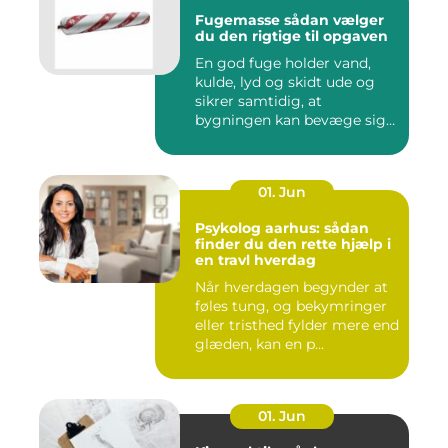
Fugemasse sådan vælger
du den rigtige til opgaven
En god fuge holder vand,
kulde, lyd og skidt ude og
sikrer samtidig, at
bygningen kan bevæge sig
ud...
01. Jun
Psykolog aarhus: sådan
finder du den rette hjælp i
en travl hverdag
Når hverdagen begynder at
føles tung, og bekymringer
eller tristhed fylder mere end
glæden, kan en p...
01. Jun