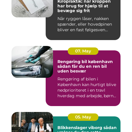
Kiropraktik: når kroppen
har brug for hjælp til at
bevæge sig frit
Når ryggen låser, nakken
spænder, eller hovedpinen
bliver en fast følgesven...
07. May
Rengøring bil københavn
sådan får du en ren bil
uden besvær
Rengøring af bilen i
København kan hurtigt blive
nedprioriteret i en travl
hverdag med arbejde, børn...
05. May
Blikkenslager viborg sådan