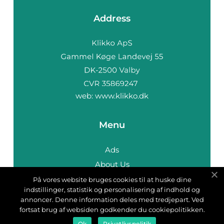
Address
web:
www.klikko.dk
Menu
Ads
About Us
Cookies
På vores website bruges cookies til at huske dine
indstillinger, statistik og personalisering af indhold og
Contact
annoncer. Denne information deles med tredjepart. Ved
Sitemap
fortsat brug af websiden godkender du cookiepolitikken.
Ok
Privatlivspolitik