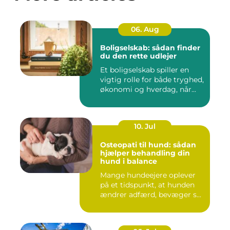
06. Aug
Boligselskab: sådan finder
du den rette udlejer
Et boligselskab spiller en
vigtig rolle for både tryghed,
økonomi og hverdag, når...
10. Jul
Osteopati til hund: sådan
hjælper behandling din
hund i balance
Mange hundeejere oplever
på et tidspunkt, at hunden
ændrer adfærd, bevæger s...