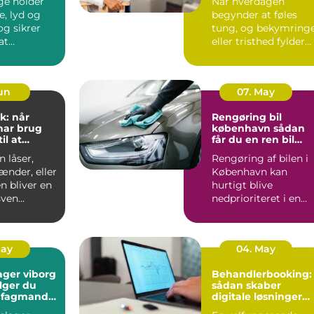
ge holder
Når hverdagen
e, lyd og
begynder at føles
tung, og bekymring
at
eller tristhed fylder
n kan
mere end glæden,
 ud...
kan en p...
Jun
07. May
k: når
Rengøring bil
har brug
københavn sådan
il at
får du en ren bil
g frit
uden besvær
 låser,
Rengøring af bilen i
ænder, eller
København kan
n bliver en
hurtigt blive
ven...
nedprioriteret i en
travl hverdag med
arbejde, børn...
May
04. May
ager viborg
Behandlerbooking:
lger du
sådan skaber
e fagmand
digitale løsninger
en
mere tid til