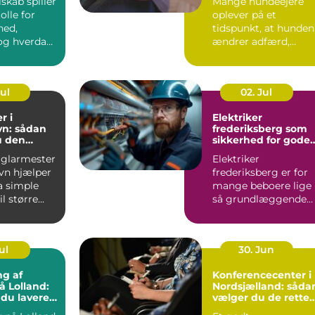
lskab spiller
Mange hundeejere
olle for
oplever på et
hed,
tidspunkt, at hunden
g hverdag,
ændrer adfærd,
bevæger s...
Jul
02. Jul
r i
Elektriker
n: sådan
frederiksberg som
u den
sikkerhed for gode
fagmand
elinstallationer
 glarmester
Elektriker
vn hjælper
frederiksberg er for
a simple
mange beboere lige
l større...
så grundlæggende
som velfungerende
varmekilder og...
ul
30. Jun
ng af
Konferencecenter i
å Lolland:
Nordsjælland: såda
 du lavere
vælger du de rette
ning
rammer