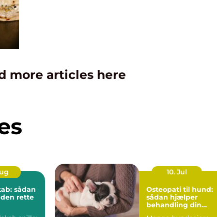
d more articles here
es
Aug
10. Jul
kab: sådan
Osteopati til hund:
 den rette
sådan hjælper
behandling din
hund i balance