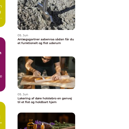
n
g
e.
05. Jun
Anlægsgartner aabenraa sådan får du
et funktionelt og flot uderum
n
e
05. Jun
Lakering af døre holstebro en genvej
til et flot og holdbart hjem
rt