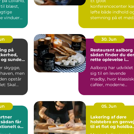
 på Lolland,
Et godt
til blæst,
konferencecenter ka
ugtige
løfte både indhold o
ne vinduer
stemning på et mød
S&...
Jun
30. Jun
ing på
Restaurant aalborg
ikkerhed,
sådan finder du de
 og sunde
rette oplevelse i
byen
er skygge,
Aalborg har udviklet
i haven, men
sig til en levende
iden opstår
madby, hvor klassisk
et: Skal
caféer, moderne
æres e...
bistroer og
specialise...
Jun
05. Jun
rtner
Lakering af døre
r
holstebro en genvej
ktionelt og
til et flot og holdba
rum
hjem