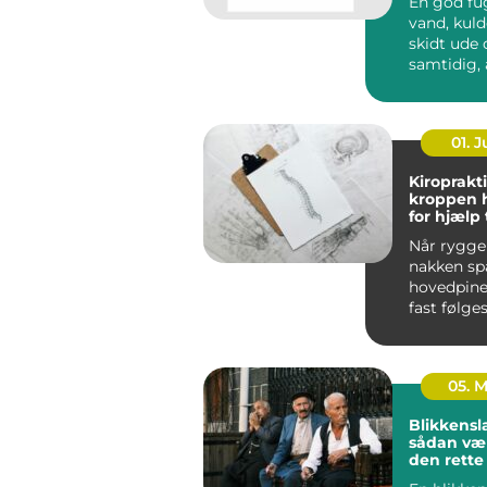
En god fu
vand, kuld
skidt ude og sikrer
samtidig, 
bygninge
bevæge sig
01. 
Kiroprakti
kroppen 
for hjælp t
bevæge si
Når ryggen
nakken sp
hovedpine
fast følges
05. 
Blikkensl
sådan væ
den rett
til opgav