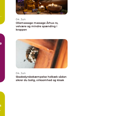
04. Jun
Oliemassage massage Århus ro,
velvære og mindre spænding i
kroppen
e
k
04. Jun
Skadedyrsbekæmpelse holbæk sådan
e
sikrer du bolig, virksomhed og kloak
n
l