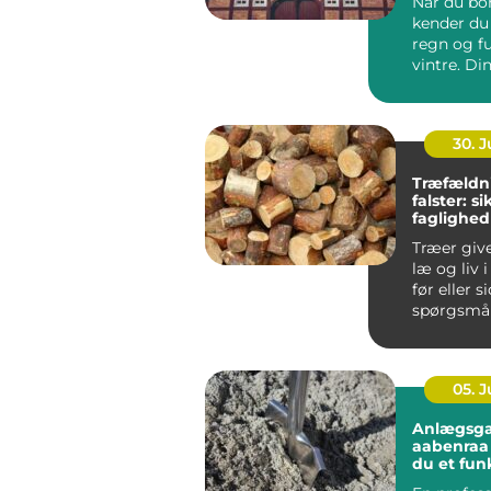
Når du bor
kender du 
regn og f
vintre. Di
h...
30. 
Træfældn
falster: s
faglighed
haver
Træer giv
læ og liv 
før eller s
spørgsmål
træet besk
05. 
Anlægsga
aabenraa sådan få
du et fun
flot ude