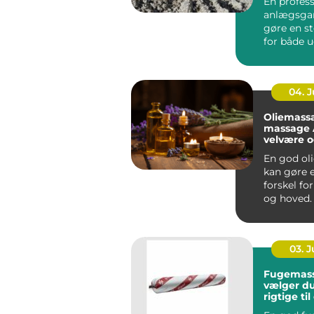
En profess
anlægsgar
gøre en st
for både 
funktion i
Mange ...
04. 
Oliemass
massage År
velvære 
spænding
En god ol
kan gøre e
forskel fo
og hoved.
Århus bru
massage ..
03. 
Fugemasse så
vælger d
rigtige ti