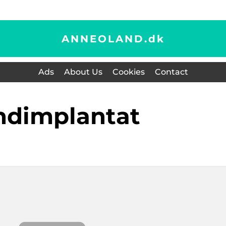
ANNEOLAND.
dk
Ads
About Us
Cookies
Contact
andimplantat