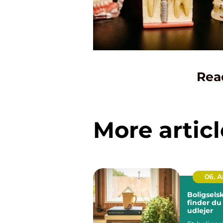
Rea
More articl
06. 
Boligsels
finder du
udlejer