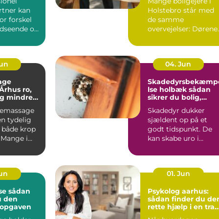
ionel
Mange boligejere i
tner kan
Holstebro står med
or forskel
de samme
udseende og
overvejelser: Dørene
 haven.
er slidte, farven er
umoderne, o...
Jun
04. Jun
age
Skadedyrsbekæmp
hus ro,
lse holbæk sådan
og mindre
sikrer du bolig,
 i kroppen
virksomhed og kloa
iemassage
Skadedyr dukker
n tydelig
sjældent op på et
r både krop
godt tidspunkt. De
 Mange i
kan skabe uro i
ger
hverdagen, give dyr
.
skader på ...
Jun
01. Jun
dan
Psykolog aarhus:
u den
sådan finder du de
l opgaven
rette hjælp i en trav
hverdag