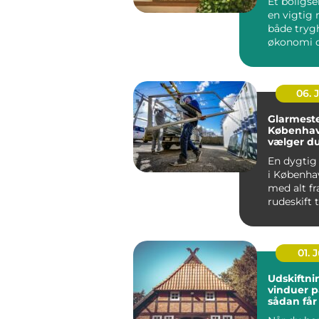
Et boligse
en vigtig r
både tryg
økonomi o
når...
06. 
Glarmeste
Københav
vælger d
rigtige 
En dygtig
i Københa
med alt fr
rudeskift ti
01. J
Udskiftni
vinduer p
sådan får
varmereg