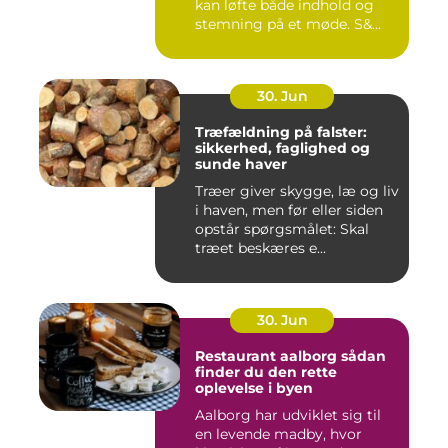
kan løfte både indhold og
stemning på et møde. S&...
30. Jun
Træfældning på falster:
sikkerhed, faglighed og
sunde haver
Træer giver skygge, læ og liv
i haven, men før eller siden
opstår spørgsmålet: Skal
træet beskæres e...
30. Jun
Restaurant aalborg sådan
finder du den rette
oplevelse i byen
Aalborg har udviklet sig til
en levende madby, hvor