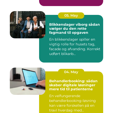
05. May
Blikkenslager viborg sådan
vælger du den rette
fagmand til opgaven
En blikkenslager spiller en
vigtig rolle for husets tag,
facade og afvanding. Korrekt
udført blikarb...
04. May
Behandlerbooking: sådan
skaber digitale løsninger
mere tid til patienterne
En velfungerende
behandlerbooking-løsning
kan være forskellen på en
travl hverdag med