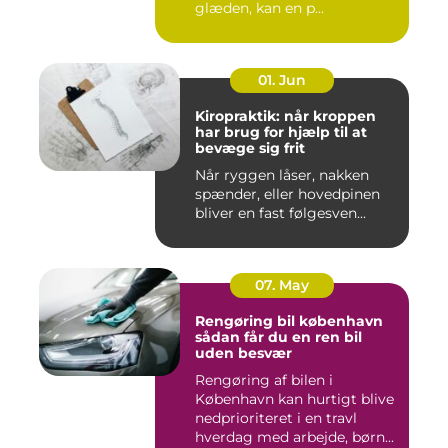
glæden, kan en p...
01. Jun
Kiropraktik: når kroppen
har brug for hjælp til at
bevæge sig frit
Når ryggen låser, nakken
spænder, eller hovedpinen
bliver en fast følgesven...
07. May
Rengøring bil københavn
sådan får du en ren bil
uden besvær
Rengøring af bilen i
København kan hurtigt blive
nedprioriteret i en travl
hverdag med arbejde, børn...