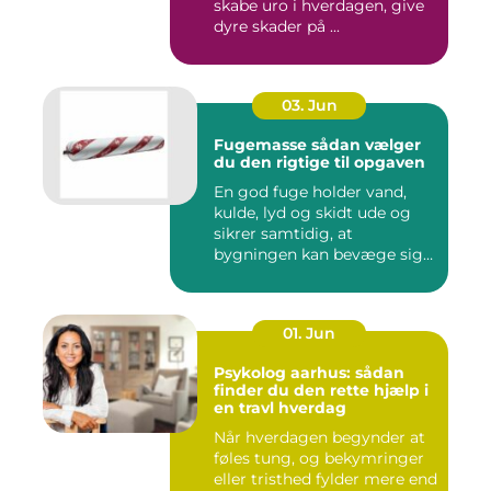
skabe uro i hverdagen, give
dyre skader på ...
03. Jun
Fugemasse sådan vælger
du den rigtige til opgaven
En god fuge holder vand,
kulde, lyd og skidt ude og
sikrer samtidig, at
bygningen kan bevæge sig
ud...
01. Jun
Psykolog aarhus: sådan
finder du den rette hjælp i
en travl hverdag
Når hverdagen begynder at
føles tung, og bekymringer
eller tristhed fylder mere end