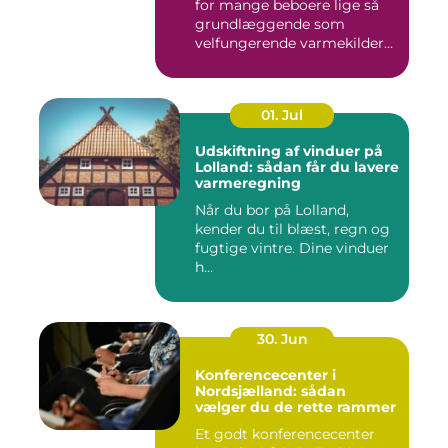
for mange beboere lige så
grundlæggende som
velfungerende varmekilder
og...
01. Jul
Udskiftning af vinduer på
Lolland: sådan får du lavere
varmeregning
Når du bor på Lolland,
kender du til blæst, regn og
fugtige vintre. Dine vinduer
h...
30. Jun
Konferencecenter i
Nordsjælland: sådan
vælger du de rette rammer
Et godt konferencecenter