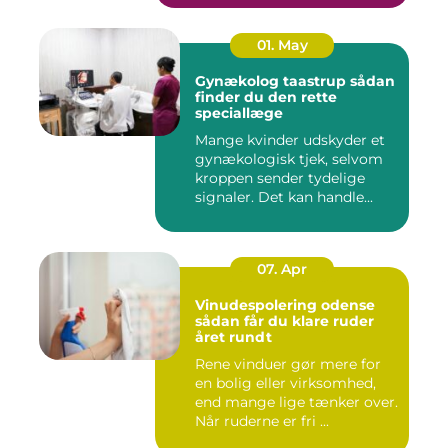
01. May
Gynækolog taastrup sådan
finder du den rette
speciallæge
Mange kvinder udskyder et
gynækologisk tjek, selvom
kroppen sender tydelige
signaler. Det kan handle...
07. Apr
Vinudespolering odense
sådan får du klare ruder
året rundt
Rene vinduer gør mere for
en bolig eller virksomhed,
end mange lige tænker over.
Når ruderne er fri ...