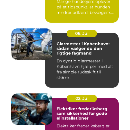
Mange hundeejere oplever
på et tidspunkt, at hunden
ændrer adfærd, bevæger s...
06. Jul
Glarmester i København:
sådan vælger du den
rigtige fagmand
En dygtig glarmester i
København hjælper med alt
fra simple rudeskift til
større...
02. Jul
Elektriker frederiksberg
som sikkerhed for gode
elinstallationer
Elektriker frederiksberg er