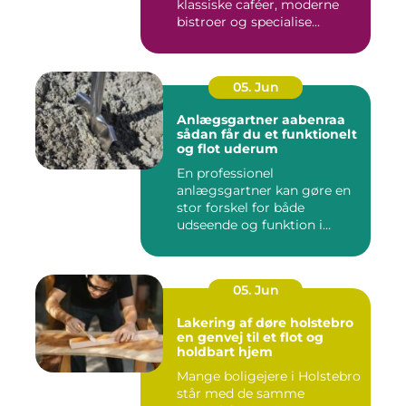
klassiske caféer, moderne
bistroer og specialise...
05. Jun
Anlægsgartner aabenraa
sådan får du et funktionelt
og flot uderum
En professionel
anlægsgartner kan gøre en
stor forskel for både
udseende og funktion i
haven. Mange ...
05. Jun
Lakering af døre holstebro
en genvej til et flot og
holdbart hjem
Mange boligejere i Holstebro
står med de samme