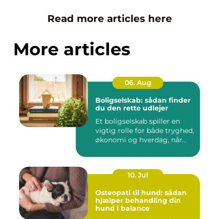
Read more articles here
More articles
06. Aug
Boligselskab: sådan finder
du den rette udlejer
Et boligselskab spiller en
vigtig rolle for både tryghed,
økonomi og hverdag, når...
10. Jul
Osteopati til hund: sådan
hjælper behandling din
hund i balance