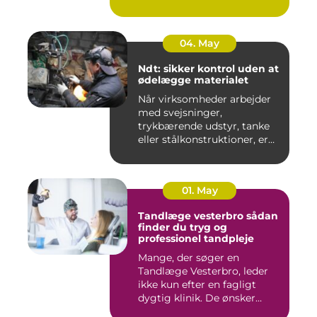
aflysninger, t...
04. May
Ndt: sikker kontrol uden at
ødelægge materialet
Når virksomheder arbejder
med svejsninger,
trykbærende udstyr, tanke
eller stålkonstruktioner, er
fe...
01. May
Tandlæge vesterbro sådan
finder du tryg og
professionel tandpleje
Mange, der søger en
Tandlæge Vesterbro, leder
ikke kun efter en fagligt
dygtig klinik. De ønsker
ogs...