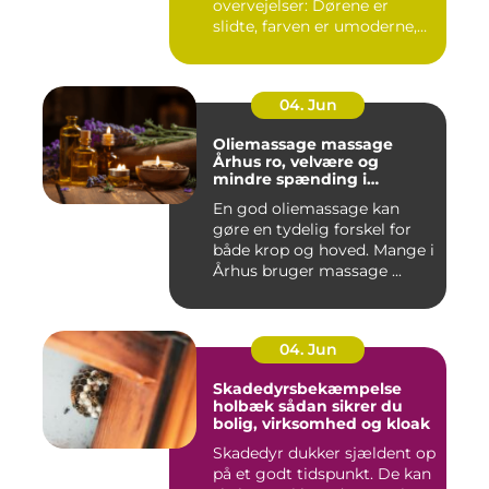
overvejelser: Dørene er
slidte, farven er umoderne,
o...
04. Jun
Oliemassage massage
Århus ro, velvære og
mindre spænding i
kroppen
En god oliemassage kan
gøre en tydelig forskel for
både krop og hoved. Mange i
Århus bruger massage ...
04. Jun
Skadedyrsbekæmpelse
holbæk sådan sikrer du
bolig, virksomhed og kloak
Skadedyr dukker sjældent op
på et godt tidspunkt. De kan