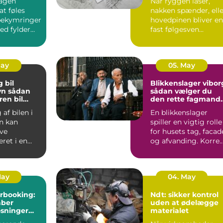
agen
Når ryggen låser,
t føles
nakken spænder, elle
bekymringer
hovedpinen bliver en
hed fylder
fast følgesven...
glæden,
May
05. May
 bil
Blikkenslager vibor
dan
sådan vælger du
ren bil
den rette fagmand
vær
til opgaven
af bilen i
En blikkenslager
n kan
spiller en vigtig rolle
ive
for husets tag, facad
eret i en
og afvanding. Korrek
rdag med
udført blikarb...
rn...
May
04. May
rbooking:
Ndt: sikker kontrol
aber
uden at ødelægge
øsninger
materialet
il