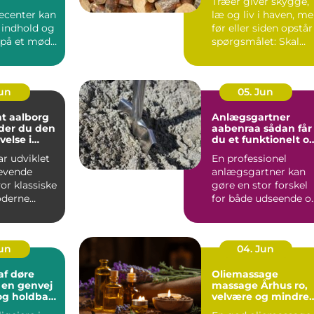
Træer giver skygge,
ecenter kan
læ og liv i haven, m
 indhold og
før eller siden opstår
på et møde.
spørgsmålet: Skal
træet beskæres e...
Jun
05. Jun
t aalborg
Anlægsgartner
der du den
aabenraa sådan får
velse i
du et funktionelt o
flot uderum
r udviklet
En professionel
 levende
anlægsgartner kan
or klassiske
gøre en stor forskel
oderne
for både udseende o
g
funktion i haven.
.
Mange ...
Jun
04. Jun
af døre
Oliemassage
j
massage Århus ro,
t og holdbart
velvære og mindre
spænding i kroppe