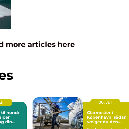
d more articles here
es
ul
06. Jul
 til hund:
Glarmester i
ælper
København: sådan
ng din
vælger du den
lance
rigtige fagmand