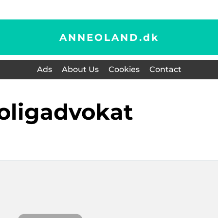
ANNEOLAND.
dk
Ads
About Us
Cookies
Contact
boligadvokat