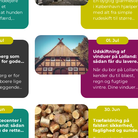
ndeejere
En dygtig glarmeste
 et
i København hjælper
, at hunden
med alt fra simple
færd,
rudeskift til større...
..
Jul
01. Jul
Udskiftning af
berg som
vinduer på Lolland:
 for gode
sådan får du lavere
tioner
varmeregning
Når du bor på Lollan
erg er for
kender du til blæst,
oere lige
regn og fugtige
læggende
vintre. Dine vinduer
ngerende
h...
r og...
Jun
30. Jun
ecenter i
Træfældning på
and: sådan
falster: sikkerhed,
 de rette
faglighed og sunde
haver