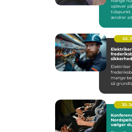
Mange hu
oplever på
tidspunkt
ændrer ad
bevæger s.
02. 
Elektriker
frederiks
sikkerhed
elinstalla
Elektriker
frederiksb
mange beb
så grund
som velfu
varmekilde
30. 
Konferenc
Nordsjæll
vælger du
rammer