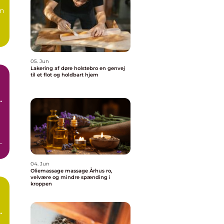
en
05. Jun
Lakering af døre holstebro en genvej
til et flot og holdbart hjem
g
g
04. Jun
Oliemassage massage Århus ro,
velvære og mindre spænding i
kroppen
n