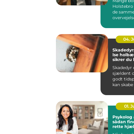
Mange bol
Holstebro
de samm
overvejels
er slidte, 
umoderne, 
04. 
Skadedy
lse holbæk så
sikrer du 
virksomh
Skadedyr 
sjældent o
godt tids
kan skabe 
hverdagen
skader på .
01. 
Psykolog 
sådan fin
rette hjæl
hverdag