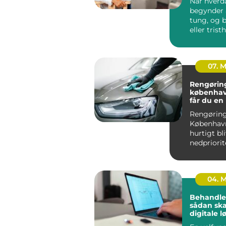
Når hverd
begynder a
tung, og 
eller trist
mere end 
kan en p...
07. 
Rengøring
københavn så
får du en 
uden bes
Rengøring 
Københav
hurtigt bl
nedpriorit
travl hve
arbejde, bø
04. 
Behandle
sådan sk
digitale l
mere tid t