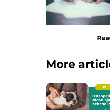
Rea
More articl
10. J
Osteopati
sådan hj
behandli
hund i ba