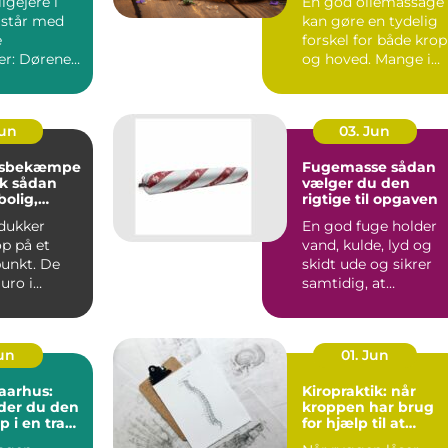
igejere i
En god oliemassage
 står med
kan gøre en tydelig
e
forskel for både krop
er: Dørene
og hoved. Mange i
farven er
Århus bruger
o...
massage ...
Jun
03. Jun
rsbekæmpe
Fugemasse sådan
dan
vælger du den
bolig,
rigtige til opgaven
ed og kloak
dukker
En god fuge holder
p på et
vand, kulde, lyd og
punkt. De
skidt ude og sikrer
uro i
samtidig, at
, give dyre
bygningen kan
..
bevæge sig ud...
Jun
01. Jun
aarhus:
Kiropraktik: når
der du den
kroppen har brug
p i en travl
for hjælp til at
bevæge sig frit