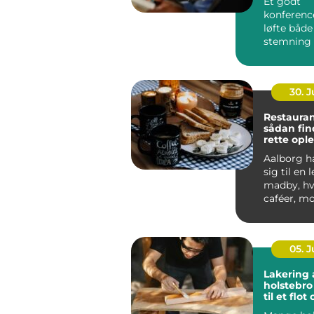
Et godt
konferenc
løfte både
stemning 
S&...
30. 
Restauran
sådan fin
rette ople
byen
Aalborg ha
sig til en
madby, hv
caféer, m
bistroer o
specialise..
05. 
Lakering 
holstebro en genve
til et flo
hjem