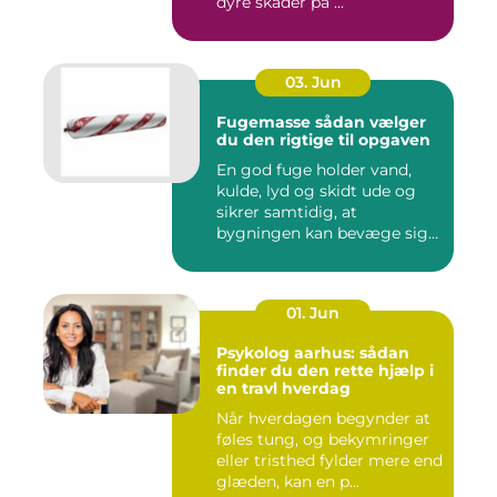
dyre skader på ...
03. Jun
Fugemasse sådan vælger
du den rigtige til opgaven
En god fuge holder vand,
kulde, lyd og skidt ude og
sikrer samtidig, at
bygningen kan bevæge sig
ud...
01. Jun
Psykolog aarhus: sådan
finder du den rette hjælp i
en travl hverdag
Når hverdagen begynder at
føles tung, og bekymringer
eller tristhed fylder mere end
glæden, kan en p...