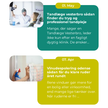
01. May
Tandlæge vesterbro sådan
finder du tryg og
professionel tandpleje
Mange, der søger en
Tandlæge Vesterbro, leder
ikke kun efter en fagligt
dygtig klinik. De ønsker
ogs...
07. Apr
Vinudespolering odense
sådan får du klare ruder
året rundt
Rene vinduer gør mere for
en bolig eller virksomhed,
end mange lige tænker over.
Når ruderne er fri ...