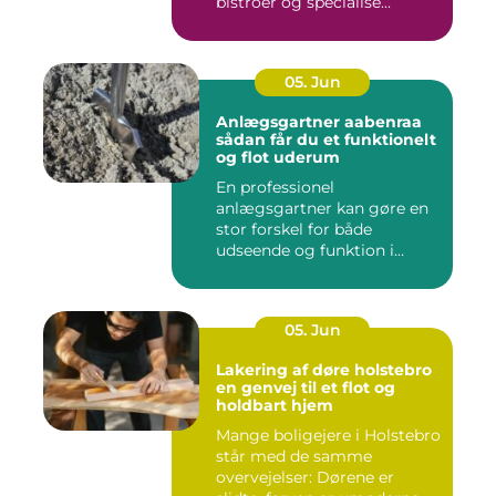
bistroer og specialise...
05. Jun
Anlægsgartner aabenraa
sådan får du et funktionelt
og flot uderum
En professionel
anlægsgartner kan gøre en
stor forskel for både
udseende og funktion i
haven. Mange ...
05. Jun
Lakering af døre holstebro
en genvej til et flot og
holdbart hjem
Mange boligejere i Holstebro
står med de samme
overvejelser: Dørene er