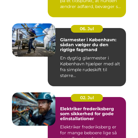
på et tidspunkt, at hunden
ændrer adfærd, bevæger s...
06. Jul
Glarmester i København:
sådan vælger du den
rigtige fagmand
En dygtig glarmester i
København hjælper med alt
fra simple rudeskift til
større...
02. Jul
Elektriker frederiksberg
som sikkerhed for gode
elinstallationer
Elektriker frederiksberg er
for mange beboere lige så