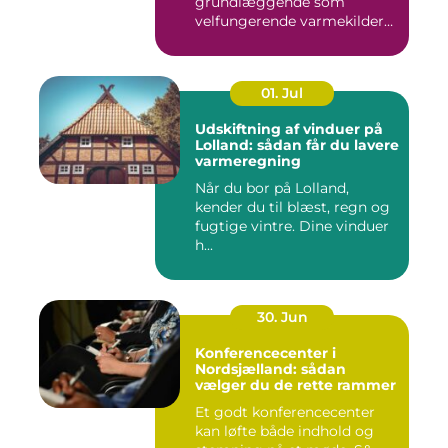
grundlæggende som
velfungerende varmekilder
og...
01. Jul
Udskiftning af vinduer på
Lolland: sådan får du lavere
varmeregning
Når du bor på Lolland,
kender du til blæst, regn og
fugtige vintre. Dine vinduer
h...
30. Jun
Konferencecenter i
Nordsjælland: sådan
vælger du de rette rammer
Et godt konferencecenter
kan løfte både indhold og