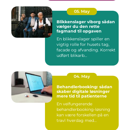
05. May
Blikkenslager viborg sådan
vælger du den rette
fagmand til opgaven
En blikkenslager spiller en
vigtig rolle for husets tag,
facade og afvanding. Korrekt
udført blikarb...
04. May
Behandlerbooking: sådan
skaber digitale løsninger
mere tid til patienterne
En velfungerende
behandlerbooking-løsning
kan være forskellen på en
travl hverdag med
aflysninger, t...