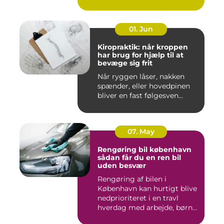
01. Jun
Kiropraktik: når kroppen
har brug for hjælp til at
bevæge sig frit
Når ryggen låser, nakken
spænder, eller hovedpinen
bliver en fast følgesven...
07. May
Rengøring bil københavn
sådan får du en ren bil
uden besvær
Rengøring af bilen i
København kan hurtigt blive
nedprioriteret i en travl
hverdag med arbejde, børn...