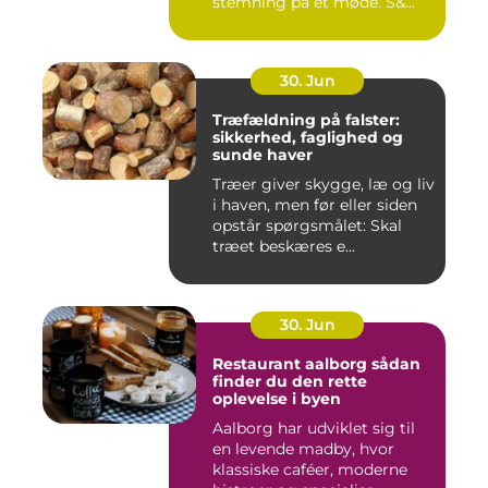
stemning på et møde. S&...
30. Jun
Træfældning på falster:
sikkerhed, faglighed og
sunde haver
Træer giver skygge, læ og liv
i haven, men før eller siden
opstår spørgsmålet: Skal
træet beskæres e...
30. Jun
Restaurant aalborg sådan
finder du den rette
oplevelse i byen
Aalborg har udviklet sig til
en levende madby, hvor
klassiske caféer, moderne