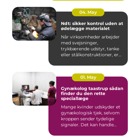
04. May
Ndt: sikker kontrol uden at
ødelægge materialet
Når virksomheder arbejder
med svejsninger,
trykbærende udstyr, tanke
eller stålkonstruktioner, er
fe...
01. May
Gynækolog taastrup sådan
finder du den rette
speciallæge
Mange kvinder udskyder et
gynækologisk tjek, selvom
kroppen sender tydelige
signaler. Det kan handle...