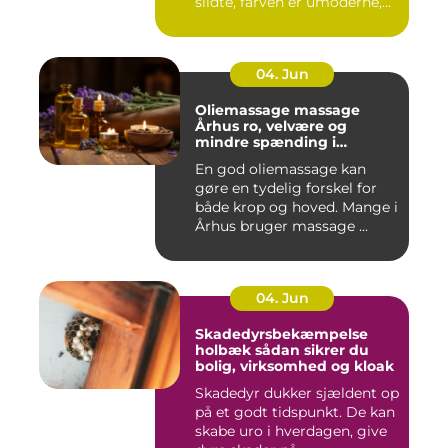
slidte, farven er umoderne,
o...
04. Jun
Oliemassage massage
Århus ro, velvære og
mindre spænding i
kroppen
En god oliemassage kan
gøre en tydelig forskel for
både krop og hoved. Mange i
Århus bruger massage ...
04. Jun
Skadedyrsbekæmpelse
holbæk sådan sikrer du
bolig, virksomhed og kloak
Skadedyr dukker sjældent op
på et godt tidspunkt. De kan
skabe uro i hverdagen, give