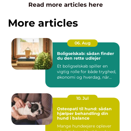
Read more articles here
More articles
06. Aug
Boligselskab: sådan finder
du den rette udlejer
Et boligselskab spiller en
vigtig rolle for både tryghed,
økonomi og hverdag, når...
10. Jul
Osteopati til hund: sådan
hjælper behandling din
hund i balance
Mange hundeejere oplever