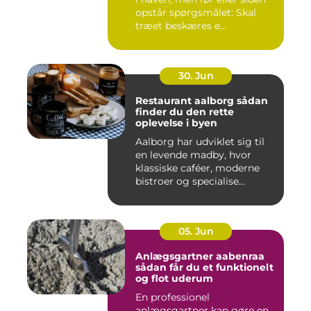
opstår spørgsmålet: Skal
træet beskæres e...
30. Jun
Restaurant aalborg sådan
finder du den rette
oplevelse i byen
Aalborg har udviklet sig til
en levende madby, hvor
klassiske caféer, moderne
bistroer og specialise...
05. Jun
Anlægsgartner aabenraa
sådan får du et funktionelt
og flot uderum
En professionel
anlægsgartner kan gøre en