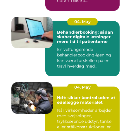
udført blikarb...
04. May
Behandlerbooking: sådan
skaber digitale løsninger
mere tid til patienterne
En velfungerende
behandlerbooking-løsning
kan være forskellen på en
travl hverdag med
aflysninger, t...
04. May
Ndt: sikker kontrol uden at
ødelægge materialet
Når virksomheder arbejder
med svejsninger,
trykbærende udstyr, tanke
eller stålkonstruktioner, er