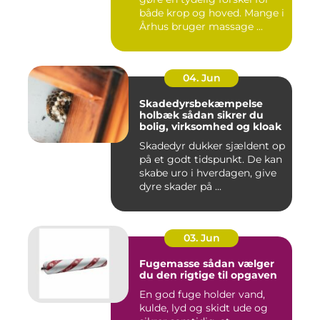
både krop og hoved. Mange i
Århus bruger massage ...
04. Jun
Skadedyrsbekæmpelse
holbæk sådan sikrer du
bolig, virksomhed og kloak
Skadedyr dukker sjældent op
på et godt tidspunkt. De kan
skabe uro i hverdagen, give
dyre skader på ...
03. Jun
Fugemasse sådan vælger
du den rigtige til opgaven
En god fuge holder vand,
kulde, lyd og skidt ude og