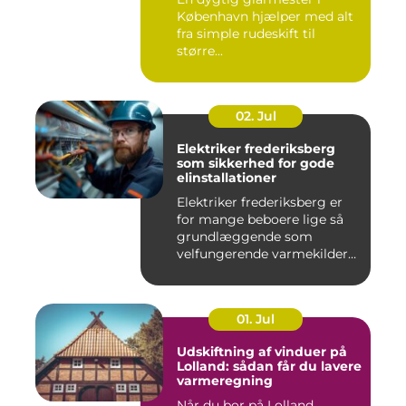
København hjælper med alt
fra simple rudeskift til
større...
02. Jul
Elektriker frederiksberg
som sikkerhed for gode
elinstallationer
Elektriker frederiksberg er
for mange beboere lige så
grundlæggende som
velfungerende varmekilder
og...
01. Jul
Udskiftning af vinduer på
Lolland: sådan får du lavere
varmeregning
Når du bor på Lolland,