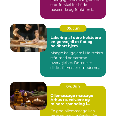
stor forskel for både
udseende og funktion i
haven. Mange ...
05. Jun
Lakering af døre holstebro
en genvej til et flot og
holdbart hjem
Mange boligejere i Holstebro
står med de samme
overvejelser: Dørene er
slidte, farven er umoderne,
o...
04. Jun
Oliemassage massage
Århus ro, velvære og
mindre spænding i
kroppen
En god oliemassage kan
gøre en tydelig forskel for