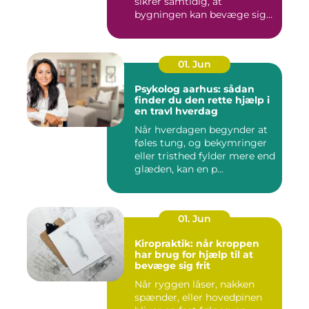
sikrer samtidig, at
bygningen kan bevæge sig
ud...
01. Jun
Psykolog aarhus: sådan
finder du den rette hjælp i
en travl hverdag
Når hverdagen begynder at
føles tung, og bekymringer
eller tristhed fylder mere end
glæden, kan en p...
01. Jun
Kiropraktik: når kroppen
har brug for hjælp til at
bevæge sig frit
Når ryggen låser, nakken
spænder, eller hovedpinen