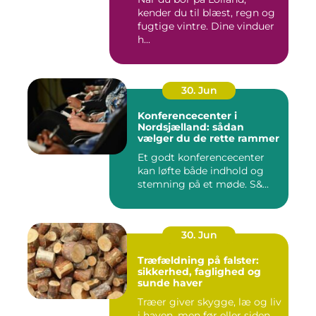
kender du til blæst, regn og
fugtige vintre. Dine vinduer
h...
30. Jun
Konferencecenter i
Nordsjælland: sådan
vælger du de rette rammer
Et godt konferencecenter
kan løfte både indhold og
stemning på et møde. S&...
30. Jun
Træfældning på falster:
sikkerhed, faglighed og
sunde haver
Træer giver skygge, læ og liv
i haven, men før eller siden