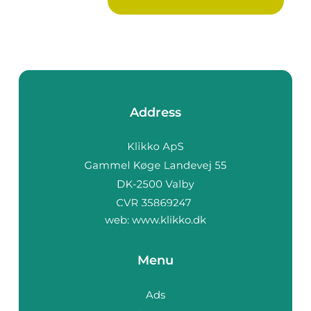
småapparater i...
Address
web:
www.klikko.dk
Menu
Ads