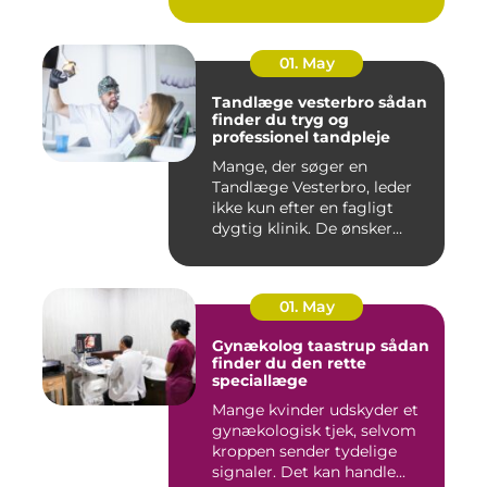
fe...
01. May
Tandlæge vesterbro sådan
finder du tryg og
professionel tandpleje
Mange, der søger en
Tandlæge Vesterbro, leder
ikke kun efter en fagligt
dygtig klinik. De ønsker
ogs...
01. May
Gynækolog taastrup sådan
finder du den rette
speciallæge
Mange kvinder udskyder et
gynækologisk tjek, selvom
kroppen sender tydelige
signaler. Det kan handle...