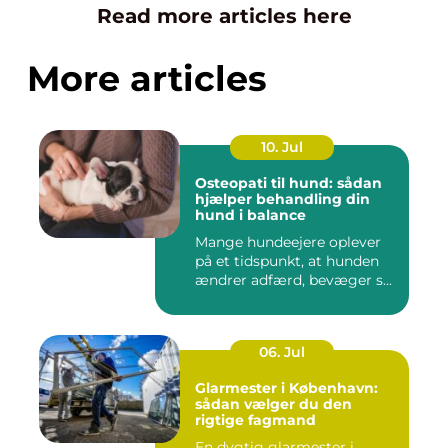
Read more articles here
More articles
10. Jul
Osteopati til hund: sådan
hjælper behandling din
hund i balance
Mange hundeejere oplever
på et tidspunkt, at hunden
ændrer adfærd, bevæger s...
06. Jul
Glarmester i København:
sådan vælger du den
rigtige fagmand
En dygtig glarmester i