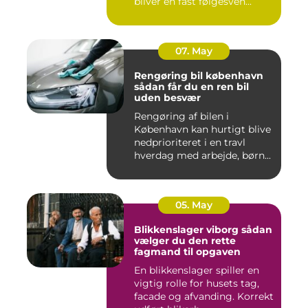
bliver en fast følgesven...
07. May
Rengøring bil københavn
sådan får du en ren bil
uden besvær
Rengøring af bilen i
København kan hurtigt blive
nedprioriteret i en travl
hverdag med arbejde, børn...
05. May
Blikkenslager viborg sådan
vælger du den rette
fagmand til opgaven
En blikkenslager spiller en
vigtig rolle for husets tag,
facade og afvanding. Korrekt