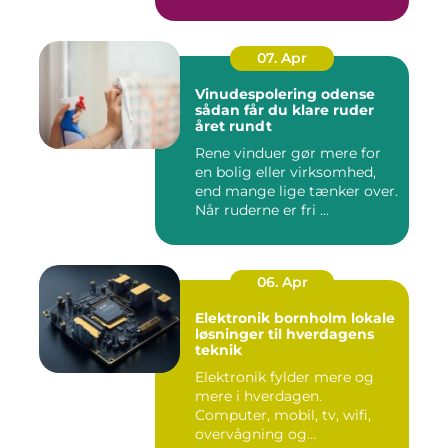
07. Apr
Vinudespolering odense
sådan får du klare ruder
året rundt
Rene vinduer gør mere for
en bolig eller virksomhed,
end mange lige tænker over.
Når ruderne er fri ...
06. Apr
Elektronik bornholm lokale
løsninger til hverdagens
teknik
Elektronik fylder mere og
mere i hverdagen.
Computer, mobil, tv, wifi,
overvågning og