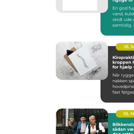
En god fu
vand, kuld
skidt ude og sikrer
samtidig, 
bygninge
bevæge sig
01. 
Kiroprakti
kroppen 
for hjælp t
bevæge si
Når ryggen
nakken sp
hovedpine
fast følges
05. 
Blikkensl
sådan væ
den rett