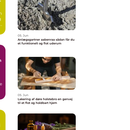
n
g
e.
05. Jun
Anlægsgartner aabenraa sådan får du
et funktionelt og flot uderum
n
e
05. Jun
Lakering af døre holstebro en genvej
til et flot og holdbart hjem
rt