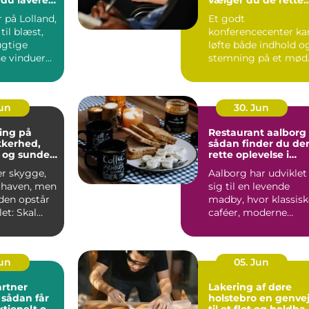
ning
rammer
 på Lolland,
Et godt
til blæst,
konferencecenter ka
ugtige
løfte både indhold o
ne vinduer
stemning på et mød
S&...
Jun
30. Jun
ing på
Restaurant aalborg
ikkerhed,
sådan finder du de
 og sunde
rette oplevelse i
byen
er skygge,
Aalborg har udviklet
i haven, men
sig til en levende
iden opstår
madby, hvor klassisk
et: Skal
caféer, moderne
æres e...
bistroer og
specialise...
Jun
05. Jun
rtner
Lakering af døre
r
holstebro en genvej
ktionelt og
til et flot og holdba