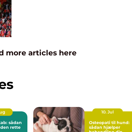
d more articles here
es
Aug
10. Jul
kab: sådan
Osteopati til hund:
 den rette
sådan hjælper
behandling din