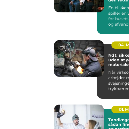
til opgav
En blikken
spiller en 
for husets
og afvand
udført blik
04. 
Ndt: sikk
uden at 
materiale
Når virks
arbejder 
svejsninge
trykbæren
tanke elle
stålkonstr
fe...
01. 
Tandlæge
sådan fin
og profes