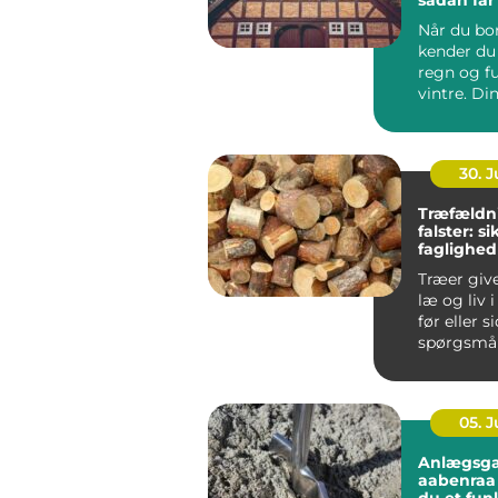
varmereg
Når du bor
kender du 
regn og f
vintre. Di
h...
30. 
Træfældn
falster: s
faglighed
haver
Træer giv
læ og liv 
før eller s
spørgsmål
træet besk
05. 
Anlægsga
aabenraa sådan få
du et fun