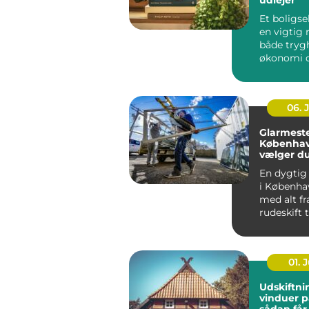
Et boligse
en vigtig r
både tryg
økonomi o
når...
06. 
Glarmeste
Københav
vælger d
rigtige 
En dygtig
i Københa
med alt fr
rudeskift ti
01. J
Udskiftni
vinduer p
sådan får