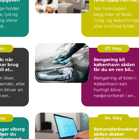
hverdag
ge holder
Når hverdagen
e, lyd og
begynder at føles
tung, og bekymring
at
eller tristhed fylder
n kan
mere end glæden,
 ud...
kan en p...
Jun
07. May
k: når
Rengøring bil
har brug
københavn sådan
il at
får du en ren bil
g frit
uden besvær
 låser,
Rengøring af bilen i
ænder, eller
København kan
n bliver en
hurtigt blive
ven...
nedprioriteret i en
travl hverdag med
arbejde, børn...
May
04. May
ager viborg
Behandlerbooking:
lger du
sådan skaber
e fagmand
digitale løsninger