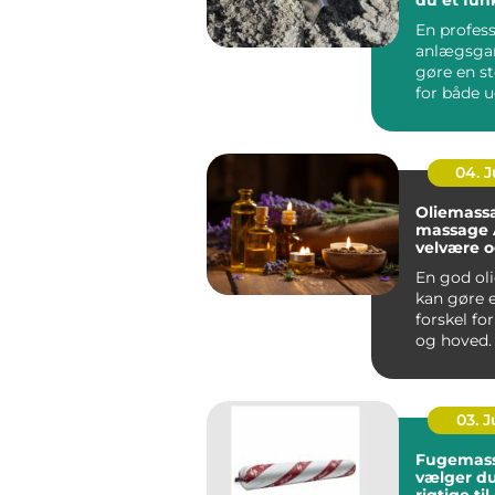
flot ude
En profess
anlægsgar
gøre en st
for både 
funktion i
Mange ...
04. 
Oliemass
massage År
velvære 
spænding
En god ol
kan gøre e
forskel fo
og hoved.
Århus bru
massage ..
03. 
Fugemasse så
vælger d
rigtige ti