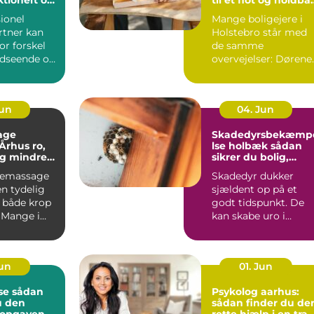
rum
hjem
ionel
Mange boligejere i
tner kan
Holstebro står med
or forskel
de samme
udseende og
overvejelser: Dørene
 haven.
er slidte, farven er
umoderne, o...
Jun
04. Jun
age
Skadedyrsbekæmp
hus ro,
lse holbæk sådan
og mindre
sikrer du bolig,
 i kroppen
virksomhed og kloa
iemassage
Skadedyr dukker
n tydelig
sjældent op på et
r både krop
godt tidspunkt. De
 Mange i
kan skabe uro i
ger
hverdagen, give dyr
.
skader på ...
Jun
01. Jun
dan
Psykolog aarhus:
u den
sådan finder du de
l opgaven
rette hjælp i en trav