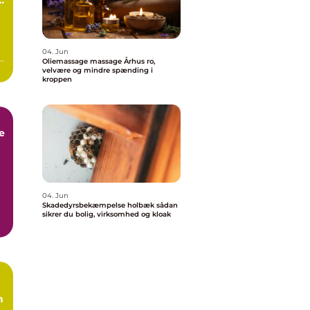
04. Jun
Oliemassage massage Århus ro,
velvære og mindre spænding i
kroppen
e
k
04. Jun
Skadedyrsbekæmpelse holbæk sådan
sikrer du bolig, virksomhed og kloak
e
n
l