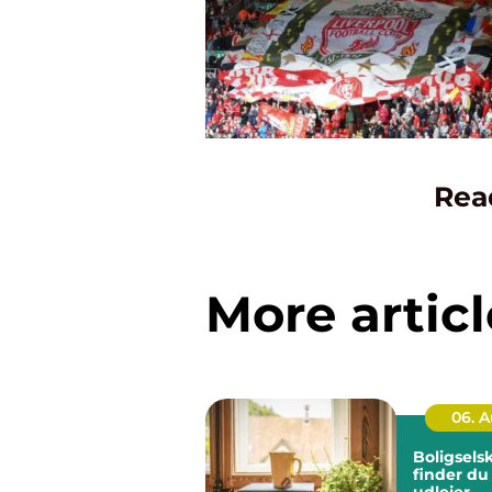
Rea
More articl
06. 
Boligsels
finder du
udlejer