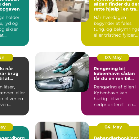
u den
sådan finder du de
l opgaven
rette hjælp i en trav
hverdag
ge holder
Når hverdagen
e, lyd og
begynder at føles
tung, og bekymring
at
eller tristhed fylder
n kan
mere end glæden,
 ud...
kan en p...
Jun
07. May
k: når
Rengøring bil
har brug
københavn sådan
il at
får du en ren bil
g frit
uden besvær
 låser,
Rengøring af bilen i
ænder, eller
København kan
n bliver en
hurtigt blive
ven...
nedprioriteret i en
travl hverdag med
arbejde, børn...
May
04. May
ager viborg
Behandlerbooking: