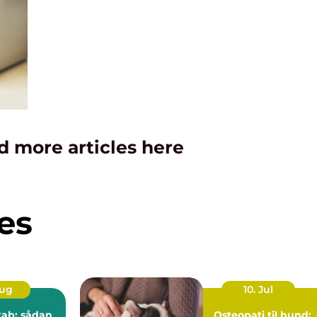
d more articles here
es
Aug
10. Jul
kab: sådan
Osteopati til hund: