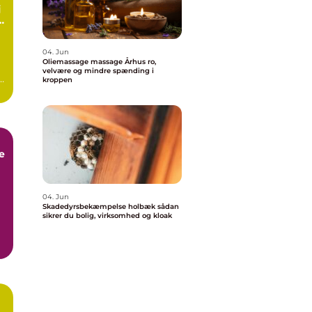
rt
04. Jun
Oliemassage massage Århus ro,
velvære og mindre spænding i
kroppen
e
k
04. Jun
Skadedyrsbekæmpelse holbæk sådan
sikrer du bolig, virksomhed og kloak
e