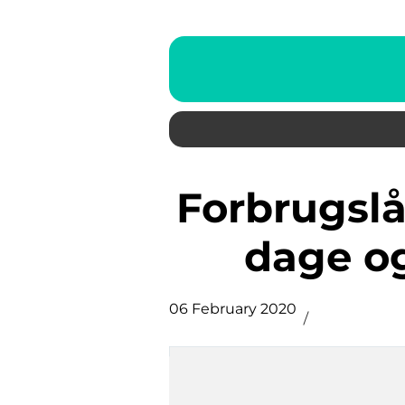
Forbrugslån online kan nu om
dage og
06 February 2020