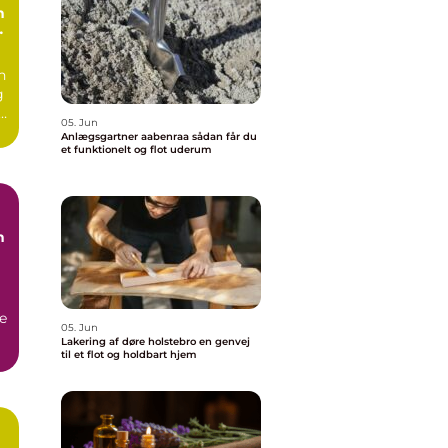
n
n
g
e.
05. Jun
Anlægsgartner aabenraa sådan får du
et funktionelt og flot uderum
n
e
05. Jun
Lakering af døre holstebro en genvej
til et flot og holdbart hjem