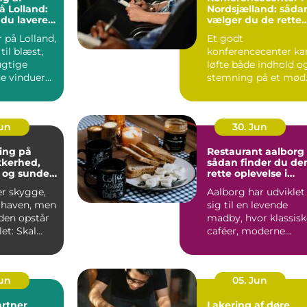
å Lolland:
Nordsjælland: såda
 du lavere
vælger du de rette
ning
rammer
 på Lolland,
Et godt
til blæst,
konferencecenter ka
ugtige
løfte både indhold o
ne vinduer
stemning på et mød
S&...
Jun
30. Jun
ing på
Restaurant aalborg
ikkerhed,
sådan finder du de
 og sunde
rette oplevelse i
byen
er skygge,
Aalborg har udviklet
i haven, men
sig til en levende
iden opstår
madby, hvor klassisk
et: Skal
caféer, moderne
æres e...
bistroer og
specialise...
Jun
05. Jun
rtner
Lakering af døre