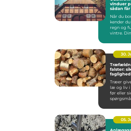
vinduer p
sådan får
varmereg
Når du bor
kender du 
regn og f
vintre. Di
h...
30. 
Træfældn
falster: s
faglighed
haver
Træer giv
læ og liv 
før eller s
spørgsmål
træet besk
05. 
Anlægsga