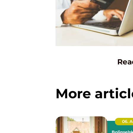
Rea
More articl
06. 
Boligsels