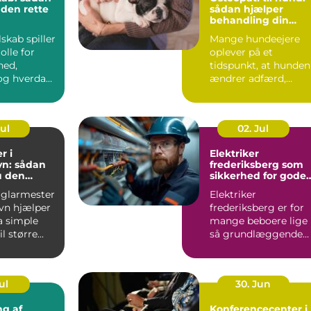
 den rette
sådan hjælper
behandling din
hund i balance
lskab spiller
Mange hundeejere
olle for
oplever på et
hed,
tidspunkt, at hunden
g hverdag,
ændrer adfærd,
bevæger s...
Jul
02. Jul
r i
Elektriker
n: sådan
frederiksberg som
u den
sikkerhed for gode
fagmand
elinstallationer
 glarmester
Elektriker
vn hjælper
frederiksberg er for
a simple
mange beboere lige
l større...
så grundlæggende
som velfungerende
varmekilder og...
ul
30. Jun
ng af
Konferencecenter i