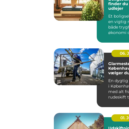
finder du
udlejer
Et boligse
en vigtig r
både tryg
økonomi o
når...
06. 
Glarmeste
Københav
vælger d
rigtige 
En dygtig
i Københa
med alt fr
rudeskift ti
01. J
Udskiftni