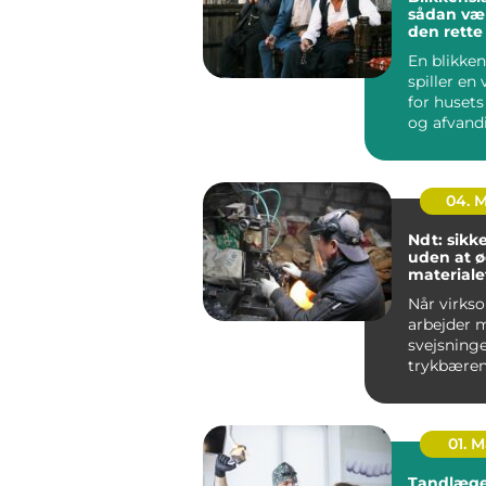
sådan væ
den rett
til opgav
En blikken
spiller en 
for husets
og afvand
udført blik
04. 
Ndt: sikk
uden at 
materiale
Når virks
arbejder 
svejsninge
trykbæren
tanke elle
stålkonstr
fe...
01. 
Tandlæge