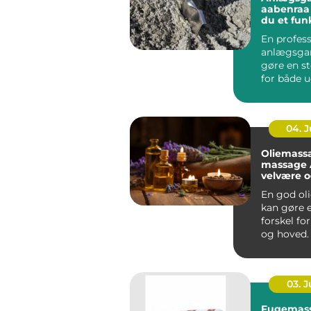
aabenraa sådan få
du et fun
flot ude
En profess
anlægsgar
gøre en st
for både 
funktion i
Mange ...
04. 
Oliemass
massage År
velvære 
spænding
En god ol
kan gøre e
forskel fo
og hoved.
Århus bru
massage ..
03. 
Fugemasse så