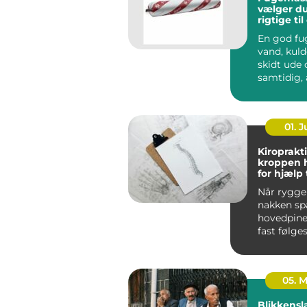
vælger d
rigtige ti
En god fu
vand, kuld
skidt ude og sikrer
samtidig, 
bygninge
bevæge sig
01. 
Kiroprakti
kroppen 
for hjælp t
bevæge si
Når ryggen
nakken sp
hovedpine
fast følges
05. 
Blikkensl