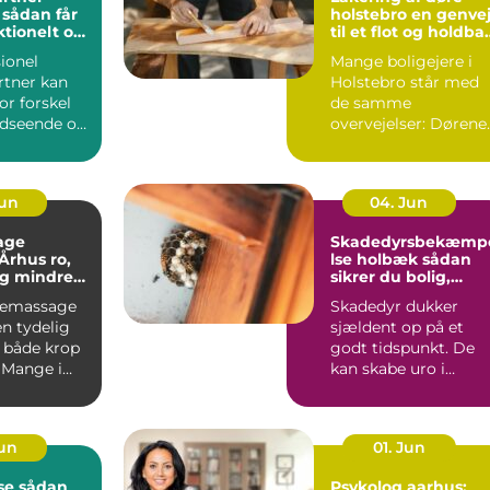
r
holstebro en genvej
ktionelt og
til et flot og holdba
rum
hjem
ionel
Mange boligejere i
tner kan
Holstebro står med
or forskel
de samme
udseende og
overvejelser: Dørene
 haven.
er slidte, farven er
umoderne, o...
Jun
04. Jun
age
Skadedyrsbekæmp
hus ro,
lse holbæk sådan
og mindre
sikrer du bolig,
 i kroppen
virksomhed og kloa
iemassage
Skadedyr dukker
n tydelig
sjældent op på et
r både krop
godt tidspunkt. De
 Mange i
kan skabe uro i
ger
hverdagen, give dyr
.
skader på ...
Jun
01. Jun
dan
Psykolog aarhus: