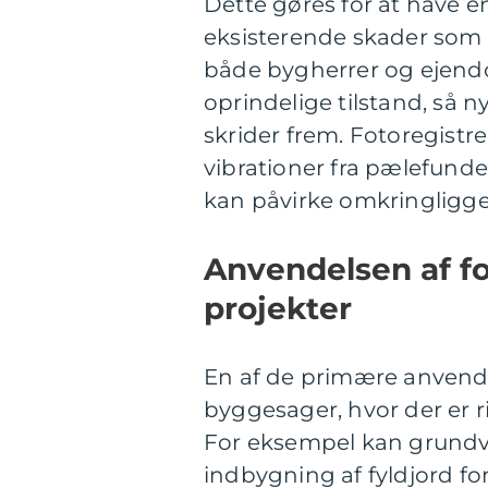
Dette gøres for at have en
eksisterende skader som r
både bygherrer og ejen
oprindelige tilstand, så n
skrider frem. Fotoregistre
vibrationer fra pælefunder
kan påvirke omkringligg
Anvendelsen af fot
projekter
En af de primære anvendel
byggesager, hvor der er 
For eksempel kan grundva
indbygning af fyldjord fo