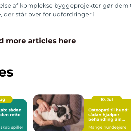
åelse af komplekse byggeprojekter gør dem t
, der står over for udfordringer i
d more articles here
es
Aug
10. Jul
kab: sådan
Osteopati til hund:
 den rette
sådan hjælper
behandling din
hund i balance
lskab spiller
Mange hundeejere