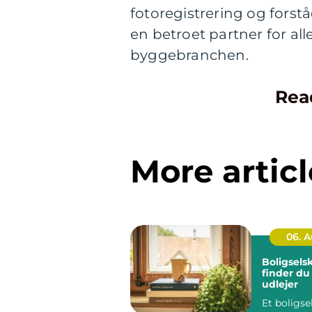
fotoregistrering og forst
en betroet partner for alle
byggebranchen.
Rea
More articl
06. 
Boligsels
finder du
udlejer
Et boligse