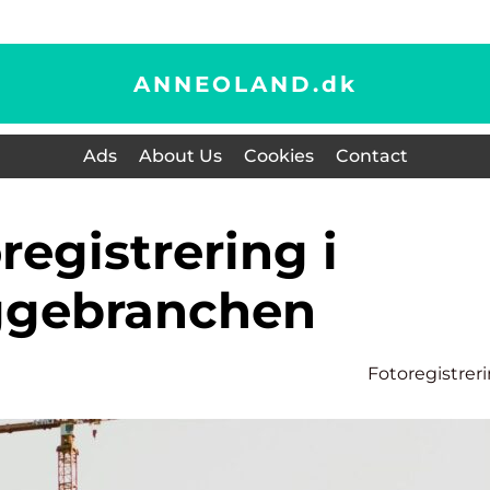
ANNEOLAND.
dk
Ads
About Us
Cookies
Contact
ggebranchen
Fotoregistrer