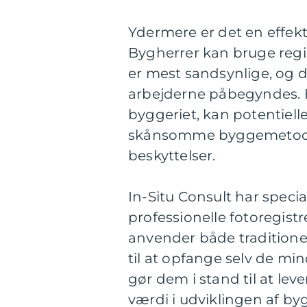
Ydermere er det en effek
Bygherrer kan bruge regis
er mest sandsynlige, og 
arbejderne påbegyndes. Hv
byggeriet, kan potentiel
skånsomme byggemetoder e
beskyttelser.
In-Situ Consult har specia
professionelle fotoregist
anvender både traditione
til at opfange selv de min
gør dem i stand til at lev
værdi i udviklingen af by