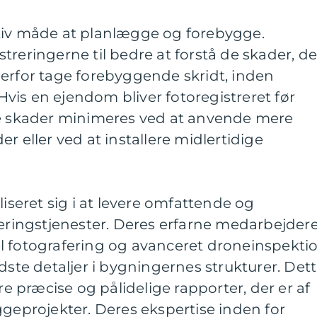
tiv måde at planlægge og forebygge.
treringerne til bedre at forstå de skader, de
derfor tage forebyggende skridt, inden
is en ejendom bliver fotoregistreret før
le skader minimeres ved at anvende mere
ller ved at installere midlertidige
liseret sig i at levere omfattende og
reringstjenester. Deres erfarne medarbejder
l fotografering og avanceret droneinspekti
dste detaljer i bygningernes strukturer. Det
ere præcise og pålidelige rapporter, der er af
ggeprojekter. Deres ekspertise inden for