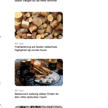
sådan vælger du de rette rammer
t
r
30. Jun
Træfældning på falster: sikkerhed,
faglighed og sunde haver
d
30. Jun
Restaurant aalborg sådan finder du
den rette oplevelse i byen
.