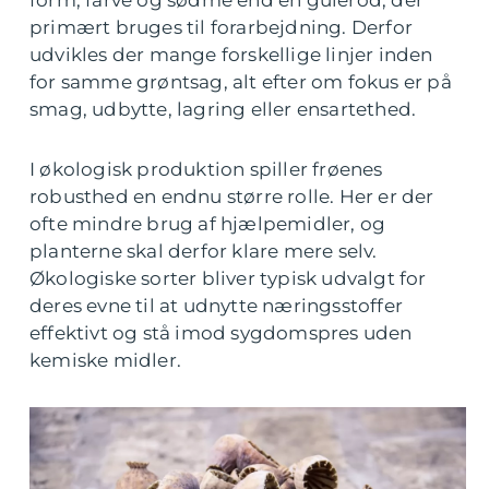
form, farve og sødme end en gulerod, der
primært bruges til forarbejdning. Derfor
udvikles der mange forskellige linjer inden
for samme grøntsag, alt efter om fokus er på
smag, udbytte, lagring eller ensartethed.
I økologisk produktion spiller frøenes
robusthed en endnu større rolle. Her er der
ofte mindre brug af hjælpemidler, og
planterne skal derfor klare mere selv.
Økologiske sorter bliver typisk udvalgt for
deres evne til at udnytte næringsstoffer
effektivt og stå imod sygdomspres uden
kemiske midler.