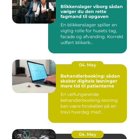
Blikkenslager viborg sådan
vælger du den rette
fagmand til opgaven
En blikkenslager spiller en
vigtig rolle for husets tag,
facade og afvanding. Korrekt
udført blikarb...
04. May
Behandlerbooking: sådan
skaber digitale løsninger
mere tid til patienterne
En velfungerende
behandlerbooking-løsning
kan være forskellen på en
travl hverdag med
aflysninger, t...
04. May