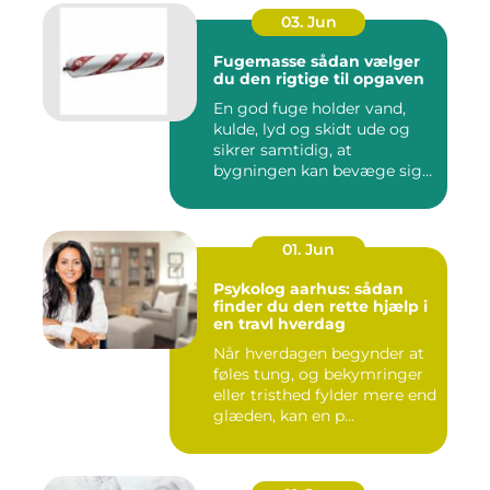
03. Jun
Fugemasse sådan vælger
du den rigtige til opgaven
En god fuge holder vand,
kulde, lyd og skidt ude og
sikrer samtidig, at
bygningen kan bevæge sig
ud...
01. Jun
Psykolog aarhus: sådan
finder du den rette hjælp i
en travl hverdag
Når hverdagen begynder at
føles tung, og bekymringer
eller tristhed fylder mere end
glæden, kan en p...