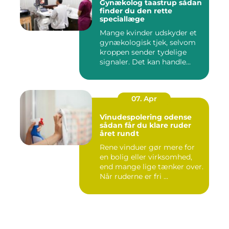
Gynækolog taastrup sådan
finder du den rette
speciallæge
Mange kvinder udskyder et
gynækologisk tjek, selvom
kroppen sender tydelige
signaler. Det kan handle...
07. Apr
Vinudespolering odense
sådan får du klare ruder
året rundt
Rene vinduer gør mere for
en bolig eller virksomhed,
end mange lige tænker over.
Når ruderne er fri ...