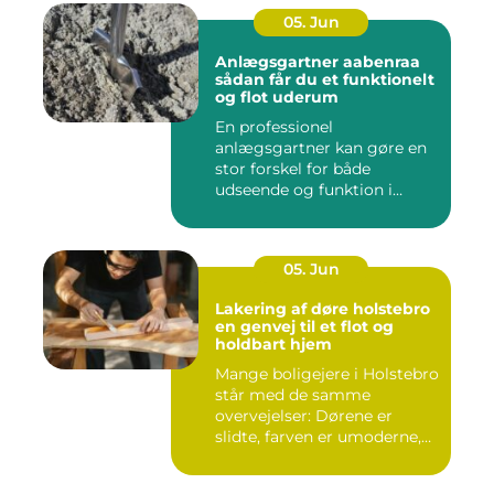
05. Jun
Anlægsgartner aabenraa
sådan får du et funktionelt
og flot uderum
En professionel
anlægsgartner kan gøre en
stor forskel for både
udseende og funktion i
haven. Mange ...
05. Jun
Lakering af døre holstebro
en genvej til et flot og
holdbart hjem
Mange boligejere i Holstebro
står med de samme
overvejelser: Dørene er
slidte, farven er umoderne,
o...