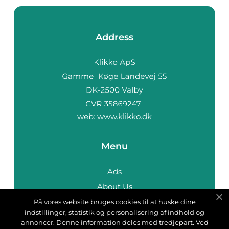
Address
web:
www.klikko.dk
Menu
Ads
About Us
Cookies
På vores website bruges cookies til at huske dine
indstillinger, statistik og personalisering af indhold og
Contact
annoncer. Denne information deles med tredjepart. Ved