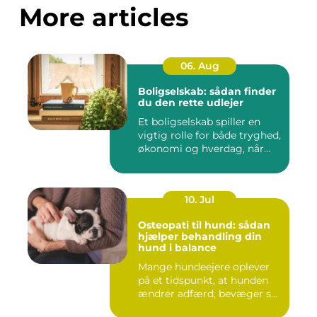
More articles
06. Aug
Boligselskab: sådan finder
du den rette udlejer
Et boligselskab spiller en
vigtig rolle for både tryghed,
økonomi og hverdag, når...
10. Jul
Osteopati til hund: sådan
hjælper behandling din
hund i balance
Mange hundeejere oplever
på et tidspunkt, at hunden
ændrer adfærd, bevæger s...