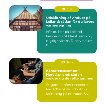
01. Jul
Udskiftning af vinduer på
Lolland: sådan får du lavere
varmeregning
Når du bor på Lolland,
kender du til blæst, regn og
fugtige vintre. Dine vinduer
h...
30. Jun
Konferencecenter i
Nordsjælland: sådan
vælger du de rette rammer
Et godt konferencecenter
kan løfte både indhold og
stemning på et møde. S&...