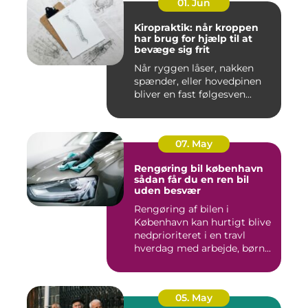
01. Jun
Kiropraktik: når kroppen
har brug for hjælp til at
bevæge sig frit
Når ryggen låser, nakken
spænder, eller hovedpinen
bliver en fast følgesven...
07. May
Rengøring bil københavn
sådan får du en ren bil
uden besvær
Rengøring af bilen i
København kan hurtigt blive
nedprioriteret i en travl
hverdag med arbejde, børn...
05. May