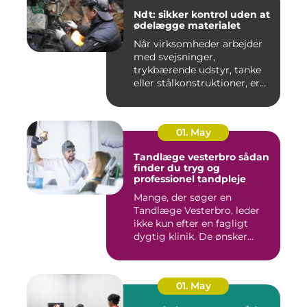
Ndt: sikker kontrol uden at
ødelægge materialet
Når virksomheder arbejder
med svejsninger,
trykbærende udstyr, tanke
eller stålkonstruktioner, er
fe...
01. May
Tandlæge vesterbro sådan
finder du tryg og
professionel tandpleje
Mange, der søger en
Tandlæge Vesterbro, leder
ikke kun efter en fagligt
dygtig klinik. De ønsker
ogs...
01. May