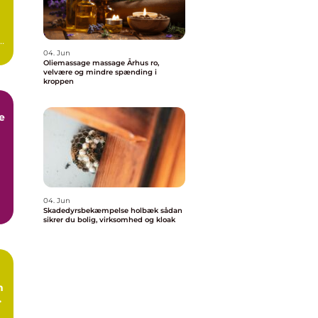
04. Jun
Oliemassage massage Århus ro,
velvære og mindre spænding i
kroppen
e
k
04. Jun
Skadedyrsbekæmpelse holbæk sådan
e
sikrer du bolig, virksomhed og kloak
n
l