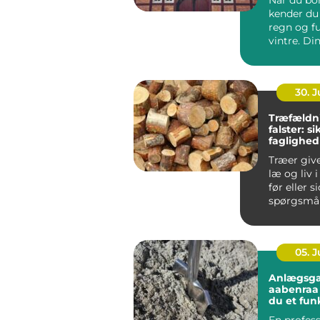
kender du 
regn og f
vintre. Di
h...
30. 
Træfældn
falster: s
faglighed
haver
Træer giv
læ og liv 
før eller s
spørgsmål
træet besk
05. 
Anlægsga
aabenraa sådan få
du et fun
flot ude
En profess