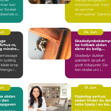
tner kan
Holstebro står med
or forskel
de samme
udseende og
overvejelser: Dørene
 haven.
er slidte, farven er
umoderne, o...
Jun
04. Jun
age
Skadedyrsbekæmp
hus ro,
lse holbæk sådan
og mindre
sikrer du bolig,
 i kroppen
virksomhed og kloa
iemassage
Skadedyr dukker
n tydelig
sjældent op på et
r både krop
godt tidspunkt. De
 Mange i
kan skabe uro i
ger
hverdagen, give dyr
.
skader på ...
Jun
01. Jun
dan
Psykolog aarhus:
u den
sådan finder du de
l opgaven
rette hjælp i en trav
hverdag
ge holder
Når hverdagen