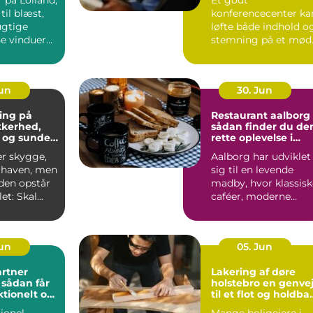
til blæst,
konferencecenter ka
ugtige
løfte både indhold o
ne vinduer
stemning på et mød
S&...
Jun
30. Jun
ing på
Restaurant aalborg
ikkerhed,
sådan finder du de
 og sunde
rette oplevelse i
byen
er skygge,
Aalborg har udviklet
i haven, men
sig til en levende
iden opstår
madby, hvor klassisk
et: Skal
caféer, moderne
æres e...
bistroer og
specialise...
Jun
05. Jun
rtner
Lakering af døre
r
holstebro en genvej
ktionelt og
til et flot og holdba
rum
hjem
ionel
Mange boligejere i