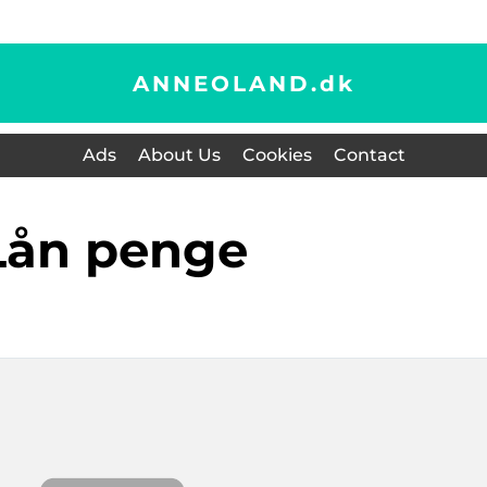
ANNEOLAND.
dk
Ads
About Us
Cookies
Contact
lån penge