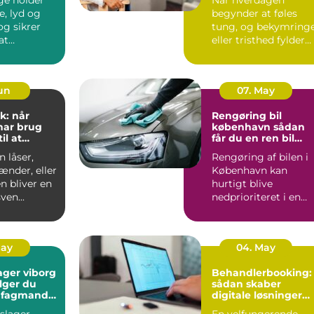
e, lyd og
begynder at føles
tung, og bekymring
at
eller tristhed fylder
n kan
mere end glæden,
 ud...
kan en p...
Jun
07. May
k: når
Rengøring bil
har brug
københavn sådan
il at
får du en ren bil
g frit
uden besvær
 låser,
Rengøring af bilen i
ænder, eller
København kan
n bliver en
hurtigt blive
ven...
nedprioriteret i en
travl hverdag med
arbejde, børn...
May
04. May
ager viborg
Behandlerbooking:
lger du
sådan skaber
e fagmand
digitale løsninger
en
mere tid til
slager
En velfungerende