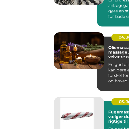
anlægsgar
gøre en st
for både 
funktion i
Mange ...
04. 
Oliemass
massage År
velvære 
spænding
En god ol
kan gøre e
forskel fo
og hoved.
Århus bru
massage ..
03. 
Fugemasse så
vælger d
rigtige ti
En god fu