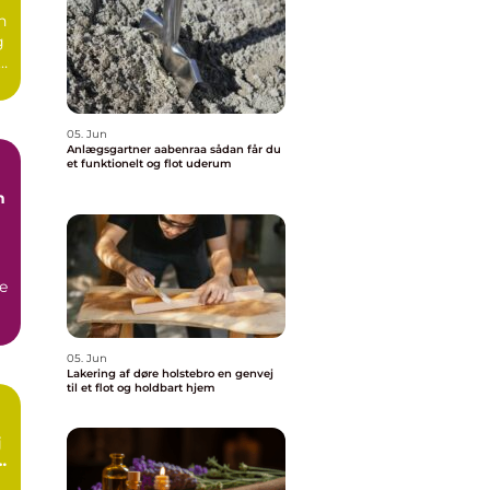
n
g
e.
05. Jun
Anlægsgartner aabenraa sådan får du
et funktionelt og flot uderum
n
e
05. Jun
Lakering af døre holstebro en genvej
til et flot og holdbart hjem
rt