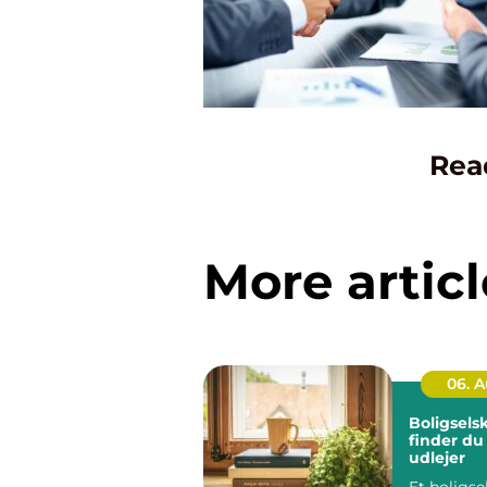
Rea
More articl
06. 
Boligsels
finder du
udlejer
Et boligse