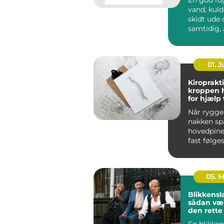
vand, kuld
skidt ude og sikrer
samtidig, 
bygninge
bevæge sig
01. 
Kiroprakti
kroppen 
for hjælp t
bevæge si
Når ryggen
nakken sp
hovedpine
fast følges
05. 
Blikkensl
sådan væ
den rett
til opgav
En blikken