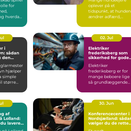
olle for
oplever på et
hed,
tidspunkt, at hunden
g hverdag,
ændrer adfærd,
bevæger s...
Jul
02. Jul
r i
Elektriker
n: sådan
frederiksberg som
u den
sikkerhed for gode
fagmand
elinstallationer
 glarmester
Elektriker
vn hjælper
frederiksberg er for
a simple
mange beboere lige
l større...
så grundlæggende
som velfungerende
varmekilder og...
ul
30. Jun
ng af
Konferencecenter i
å Lolland:
Nordsjælland: såda
 du lavere
vælger du de rette
ning
rammer
 på Lolland,
Et godt