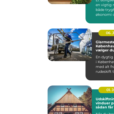
en vigtig r
både tryg
økonomi o
når...
06. 
Glarmeste
Københav
vælger d
rigtige 
En dygtig
i Københa
med alt fr
rudeskift ti
01. J
Udskiftni
vinduer p
sådan får
varmereg
Når du bor