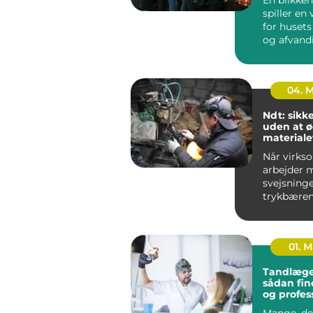
spiller en 
for husets
og afvand
udført blik
04. 
Ndt: sikk
uden at 
materiale
Når virks
arbejder 
svejsninge
trykbæren
tanke elle
stålkonstr
fe...
01. 
Tandlæge
sådan fin
og profes
tandpleje
Mange, de