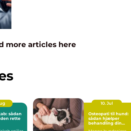
d more articles here
es
Aug
10. Jul
kab: sådan
Osteopati til hund:
 den rette
sådan hjælper
behandling din
hund i balance
lskab spiller
Mange hundeejere