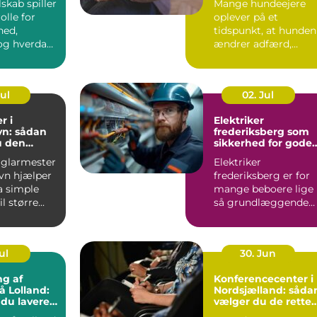
lskab spiller
Mange hundeejere
olle for
oplever på et
hed,
tidspunkt, at hunden
g hverdag,
ændrer adfærd,
bevæger s...
Jul
02. Jul
r i
Elektriker
n: sådan
frederiksberg som
u den
sikkerhed for gode
fagmand
elinstallationer
 glarmester
Elektriker
vn hjælper
frederiksberg er for
a simple
mange beboere lige
l større...
så grundlæggende
som velfungerende
varmekilder og...
ul
30. Jun
ng af
Konferencecenter i
å Lolland:
Nordsjælland: såda
 du lavere
vælger du de rette
ning
rammer