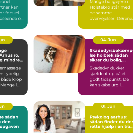
ionel
Mange boligejere i
tner kan
Holstebro står med
or forskel
de samme
udseende og
overvejelser: Dørene
 haven.
er slidte, farven er
umoderne, o...
Jun
04. Jun
age
Skadedyrsbekæmp
hus ro,
lse holbæk sådan
og mindre
sikrer du bolig,
 i kroppen
virksomhed og kloa
iemassage
Skadedyr dukker
n tydelig
sjældent op på et
r både krop
godt tidspunkt. De
 Mange i
kan skabe uro i
ger
hverdagen, give dyr
.
skader på ...
Jun
01. Jun
dan
Psykolog aarhus:
u den
sådan finder du de
l opgaven
rette hjælp i en trav
hverdag