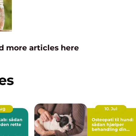
d more articles here
es
Aug
10. Jul
kab: sådan
Osteopati til hund:
 den rette
sådan hjælper
behandling din
hund i balance