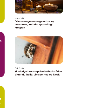
04. Jun
Oliemassage massage Århus ro,
velvære og mindre spænding i
kroppen
e
k
04. Jun
Skadedyrsbekæmpelse holbæk sådan
e
sikrer du bolig, virksomhed og kloak
n
l