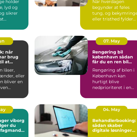
ge holder
Når hverdagen
e, lyd og
begynder at føles
tung, og bekymring
at
eller tristhed fylder
n kan
mere end glæden,
 ud...
kan en p...
Jun
07. May
k: når
Rengøring bil
har brug
københavn sådan
il at
får du en ren bil
g frit
uden besvær
 låser,
Rengøring af bilen i
ænder, eller
København kan
n bliver en
hurtigt blive
ven...
nedprioriteret i en
travl hverdag med
arbejde, børn...
May
04. May
ager viborg
Behandlerbooking:
lger du
sådan skaber
e fagmand
digitale løsninger
en
mere tid til