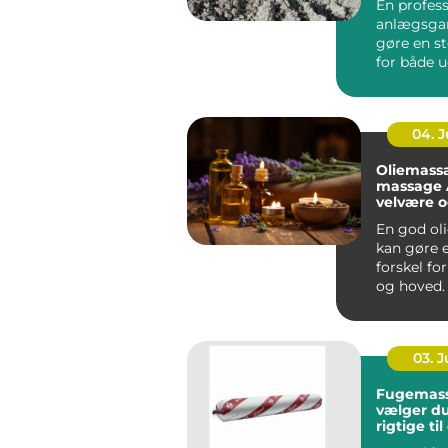
En profess
anlægsgar
gøre en st
for både 
funktion i
Mange ...
04. 
Oliemass
massage År
velvære 
spænding
En god ol
kan gøre e
forskel fo
og hoved.
Århus bru
massage ..
03. 
Fugemasse så
vælger d
rigtige ti