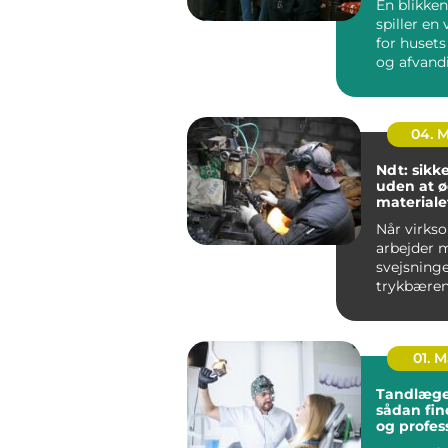
En blikken
spiller en 
for husets
og afvand
udført blik
04. 
Ndt: sikk
uden at 
materiale
Når virks
arbejder 
svejsninge
trykbæren
tanke elle
stålkonstr
fe...
01. 
Tandlæge
sådan fin
og profes
tandpleje