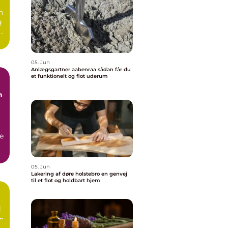
n
g
e.
05. Jun
Anlægsgartner aabenraa sådan får du
et funktionelt og flot uderum
n
e
05. Jun
Lakering af døre holstebro en genvej
til et flot og holdbart hjem
rt