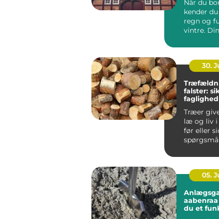
Når du bor
kender du 
regn og f
vintre. Di
h...
30. 
Træfældn
falster: s
faglighed
haver
Træer giv
læ og liv 
før eller s
spørgsmål
træet besk
05. 
Anlægsga
aabenraa sådan få
du et fun
flot ude