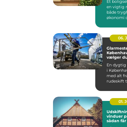
Et boligse
en vigtig r
både tryg
økonomi o
når...
06. 
Glarmeste
Københav
vælger d
rigtige 
En dygtig
i Københa
med alt fr
rudeskift ti
01. J
Udskiftni
vinduer p
sådan får
varmereg