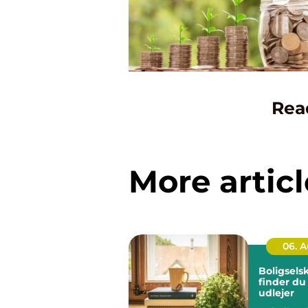
Rea
More articl
06. 
Boligsels
finder du
udlejer