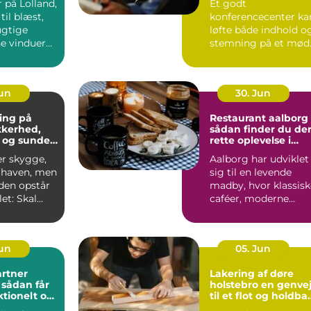
 på Lolland,
Et godt
til blæst,
konferencecenter ka
ugtige
løfte både indhold o
ne vinduer
stemning på et mød
S&...
Jun
30. Jun
ing på
Restaurant aalborg
ikkerhed,
sådan finder du de
 og sunde
rette oplevelse i
byen
er skygge,
Aalborg har udviklet
i haven, men
sig til en levende
iden opstår
madby, hvor klassisk
et: Skal
caféer, moderne
æres e...
bistroer og
specialise...
Jun
05. Jun
rtner
Lakering af døre
r
holstebro en genvej
ktionelt og
til et flot og holdba
rum
hjem