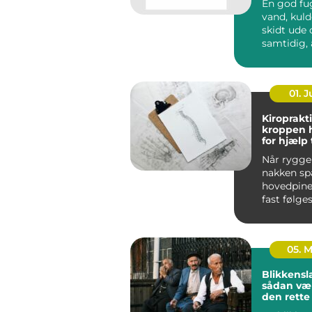
En god fu
vand, kuld
skidt ude og sikrer
samtidig, 
bygninge
bevæge sig
01. 
Kiroprakti
kroppen 
for hjælp t
bevæge si
Når ryggen
nakken sp
hovedpine
fast følges
05. 
Blikkensl
sådan væ
den rett
til opgav