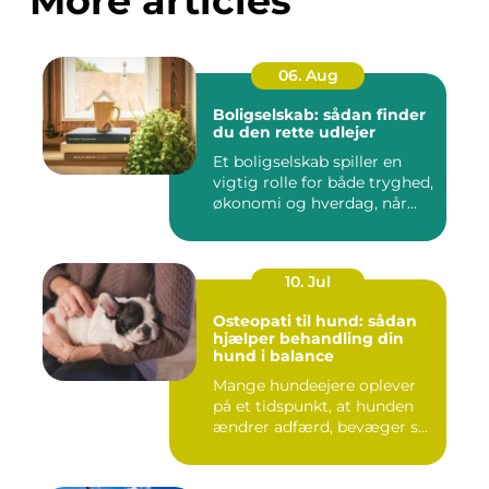
More articles
06. Aug
Boligselskab: sådan finder
du den rette udlejer
Et boligselskab spiller en
vigtig rolle for både tryghed,
økonomi og hverdag, når...
10. Jul
Osteopati til hund: sådan
hjælper behandling din
hund i balance
Mange hundeejere oplever
på et tidspunkt, at hunden
ændrer adfærd, bevæger s...