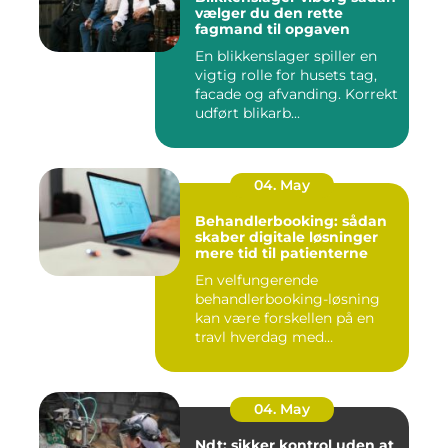
vælger du den rette
fagmand til opgaven
En blikkenslager spiller en
vigtig rolle for husets tag,
facade og afvanding. Korrekt
udført blikarb...
04. May
Behandlerbooking: sådan
skaber digitale løsninger
mere tid til patienterne
En velfungerende
behandlerbooking-løsning
kan være forskellen på en
travl hverdag med
aflysninger, t...
04. May
Ndt: sikker kontrol uden at