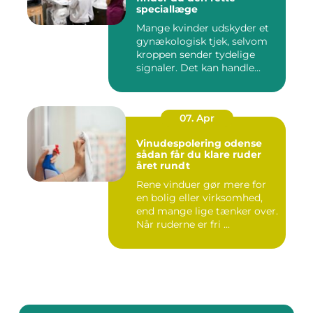
speciallæge
Mange kvinder udskyder et
gynækologisk tjek, selvom
kroppen sender tydelige
signaler. Det kan handle...
07. Apr
Vinudespolering odense
sådan får du klare ruder
året rundt
Rene vinduer gør mere for
en bolig eller virksomhed,
end mange lige tænker over.
Når ruderne er fri ...