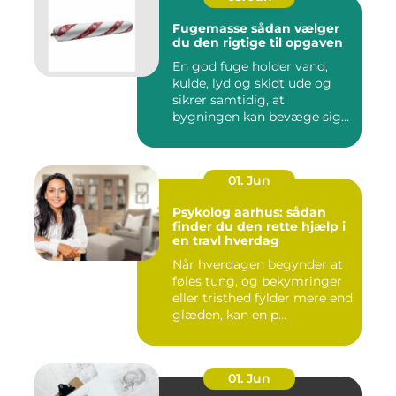
Fugemasse sådan vælger
du den rigtige til opgaven
En god fuge holder vand,
kulde, lyd og skidt ude og
sikrer samtidig, at
bygningen kan bevæge sig
ud...
01. Jun
Psykolog aarhus: sådan
finder du den rette hjælp i
en travl hverdag
Når hverdagen begynder at
føles tung, og bekymringer
eller tristhed fylder mere end
glæden, kan en p...
01. Jun