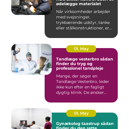
ødelægge materialet
Når virksomheder arbejder
med svejsninger,
trykbærende udstyr, tanke
eller stålkonstruktioner, er
fe...
01. May
Tandlæge vesterbro sådan
finder du tryg og
professionel tandpleje
Mange, der søger en
Tandlæge Vesterbro, leder
ikke kun efter en fagligt
dygtig klinik. De ønsker
ogs...
01. May
Gynækolog taastrup sådan
finder du den rette