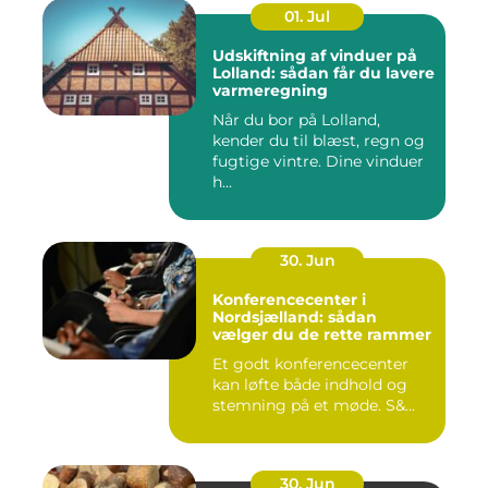
01. Jul
Udskiftning af vinduer på
Lolland: sådan får du lavere
varmeregning
Når du bor på Lolland,
kender du til blæst, regn og
fugtige vintre. Dine vinduer
h...
30. Jun
Konferencecenter i
Nordsjælland: sådan
vælger du de rette rammer
Et godt konferencecenter
kan løfte både indhold og
stemning på et møde. S&...
30. Jun