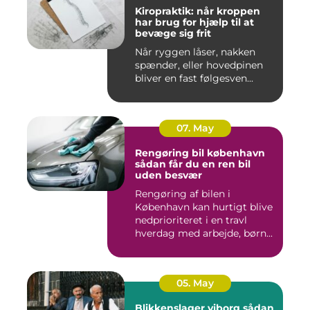
Kiropraktik: når kroppen
har brug for hjælp til at
bevæge sig frit
Når ryggen låser, nakken
spænder, eller hovedpinen
bliver en fast følgesven...
07. May
Rengøring bil københavn
sådan får du en ren bil
uden besvær
Rengøring af bilen i
København kan hurtigt blive
nedprioriteret i en travl
hverdag med arbejde, børn...
05. May
Blikkenslager viborg sådan