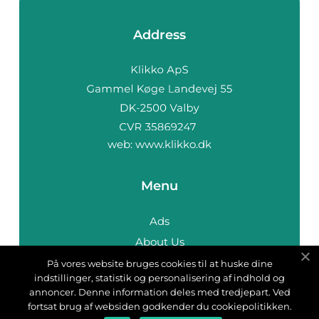
Address
web:
www.klikko.dk
Menu
Ads
About Us
Cookies
På vores website bruges cookies til at huske dine
indstillinger, statistik og personalisering af indhold og
Contact
annoncer. Denne information deles med tredjepart. Ved
Sitemap
fortsat brug af websiden godkender du cookiepolitikken.