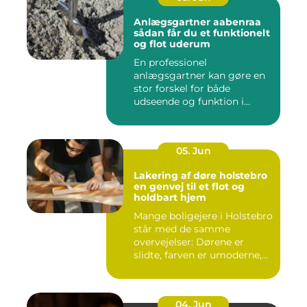
Anlægsgartner aabenraa
sådan får du et funktionelt
og flot uderum
En professionel
anlægsgartner kan gøre en
stor forskel for både
udseende og funktion i
haven. Mange ...
05. Jun
Lakering af døre holstebro
en genvej til et flot og
holdbart hjem
Mange boligejere i Holstebro
står med de samme
overvejelser: Dørene er
slidte, farven er umoderne,
o...
04. Jun