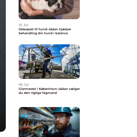
10. Jul
Osteopati til hund: sådan hjælper
behandling din hund i balance
06. Jul
Glarmester i København: sådan vælger
du den rigtige fagmand