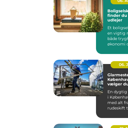
06. 
Boligsels
finder du
udlejer
Et boligse
en vigtig r
både tryg
økonomi o
når...
06. 
Glarmeste
Københav
vælger d
rigtige 
En dygtig
i Københa
med alt fr
rudeskift ti