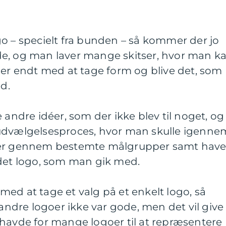
o – specielt fra bunden – så kommer der jo
e, og man laver mange skitser, hvor man k
 er endt med at tage form og blive det, som
d.
 andre idéer, som der ikke blev til noget, og
 udvælgelsesproces, hvor man skulle igenne
ser gennem bestemte målgrupper samt hav
 det logo, som man gik med.
ed at tage et valg på et enkelt logo, så
 andre logoer ikke var gode, men det vil give
 havde for mange logoer til at repræsentere