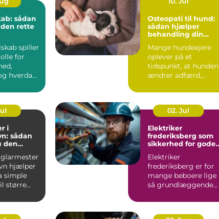
Aug
10. Jul
kab: sådan
Osteopati til hund:
 den rette
sådan hjælper
behandling din
hund i balance
lskab spiller
Mange hundeejere
olle for
oplever på et
hed,
tidspunkt, at hunden
g hverdag,
ændrer adfærd,
bevæger s...
Jul
02. Jul
r i
Elektriker
n: sådan
frederiksberg som
u den
sikkerhed for gode
fagmand
elinstallationer
 glarmester
Elektriker
vn hjælper
frederiksberg er for
a simple
mange beboere lige
l større...
så grundlæggende
som velfungerende
varmekilder og...