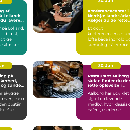
ul
30. Jun
ng af
Konferencecenter i
å Lolland:
Nordsjælland: såda
 du lavere
vælger du de rette
ning
rammer
 på Lolland,
Et godt
til blæst,
konferencecenter ka
ugtige
løfte både indhold o
ne vinduer
stemning på et mød
S&...
Jun
30. Jun
ing på
Restaurant aalborg
ikkerhed,
sådan finder du de
 og sunde
rette oplevelse i
byen
er skygge,
Aalborg har udviklet
i haven, men
sig til en levende
iden opstår
madby, hvor klassisk
et: Skal
caféer, moderne
æres e...
bistroer og
specialise...