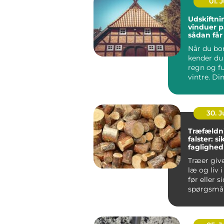
01. J
Udskiftni
vinduer p
sådan får
varmereg
Når du bor
kender du 
regn og f
vintre. Di
h...
30. 
Træfældn
falster: s
faglighed
haver
Træer giv
læ og liv 
før eller s
spørgsmål
træet besk