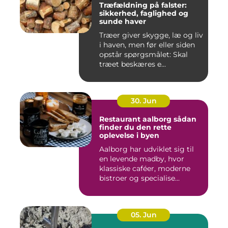
Træfældning på falster:
sikkerhed, faglighed og
sunde haver
Træer giver skygge, læ og liv
i haven, men før eller siden
opstår spørgsmålet: Skal
træet beskæres e...
30. Jun
Restaurant aalborg sådan
finder du den rette
oplevelse i byen
Aalborg har udviklet sig til
en levende madby, hvor
klassiske caféer, moderne
bistroer og specialise...
05. Jun