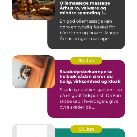
Oliemassage massage
Århus ro, velvære og
mindre spænding i
kroppen
En god oliemassage kan
gøre en tydelig forskel for
både krop og hoved. Mange i
Århus bruger massage ...
04. Jun
Skadedyrsbekæmpelse
holbæk sådan sikrer du
bolig, virksomhed og kloak
Skadedyr dukker sjældent op
på et godt tidspunkt. De kan
skabe uro i hverdagen, give
dyre skader på ...
03. Jun