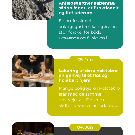
Anlægsgartner aabenraa
sådan får du et funktionelt
og flot uderum
En professionel
anlægsgartner kan gøre en
stor forskel for både
udseende og funktion i
haven. Mange ...
05. Jun
Lakering af døre holstebro
en genvej til et flot og
holdbart hjem
Mange boligejere i Holstebro
står med de samme
overvejelser: Dørene er
slidte, farven er umoderne,
o...
04. Jun