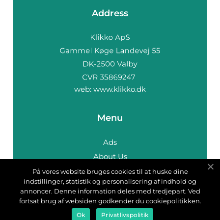
Address
web:
www.klikko.dk
Menu
Ads
About Us
Cookies
På vores website bruges cookies til at huske dine
indstillinger, statistik og personalisering af indhold og
Contact
annoncer. Denne information deles med tredjepart. Ved
Sitemap
fortsat brug af websiden godkender du cookiepolitikken.
Ok
Privatlivspolitik