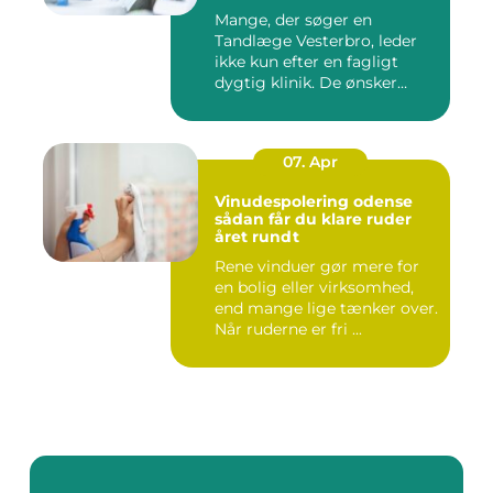
Mange, der søger en
Tandlæge Vesterbro, leder
ikke kun efter en fagligt
dygtig klinik. De ønsker
ogs...
07. Apr
Vinudespolering odense
sådan får du klare ruder
året rundt
Rene vinduer gør mere for
en bolig eller virksomhed,
end mange lige tænker over.
Når ruderne er fri ...