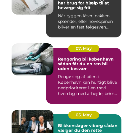
har brug for hjælp til at
bevæge sig frit
Når ryggen låser, nakken
spænder, eller hovedpinen
bliver en fast følgesven...
07. May
Rengøring bil københavn
sådan får du en ren bil
uden besvær
Rengøring af bilen i
København kan hurtigt blive
nedprioriteret i en travl
hverdag med arbejde, børn...
05. May
Blikkenslager viborg sådan
vælger du den rette