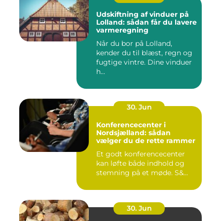
Udskiftning af vinduer på
Lolland: sådan får du lavere
varmeregning
Når du bor på Lolland,
kender du til blæst, regn og
fugtige vintre. Dine vinduer
h...
30. Jun
Konferencecenter i
Nordsjælland: sådan
vælger du de rette rammer
Et godt konferencecenter
kan løfte både indhold og
stemning på et møde. S&...
30. Jun