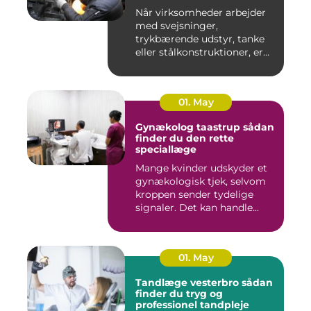
Når virksomheder arbejder
med svejsninger,
trykbærende udstyr, tanke
eller stålkonstruktioner, er
fe...
01. May
Gynækolog taastrup sådan
finder du den rette
speciallæge
Mange kvinder udskyder et
gynækologisk tjek, selvom
kroppen sender tydelige
signaler. Det kan handle...
01. May
Tandlæge vesterbro sådan
finder du tryg og
professionel tandpleje