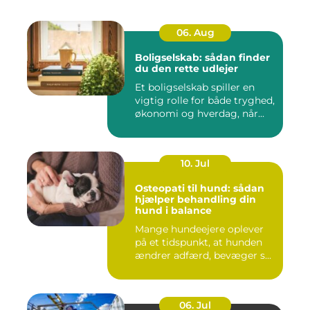
06. Aug
Boligselskab: sådan finder
du den rette udlejer
Et boligselskab spiller en
vigtig rolle for både tryghed,
økonomi og hverdag, når...
10. Jul
Osteopati til hund: sådan
hjælper behandling din
hund i balance
Mange hundeejere oplever
på et tidspunkt, at hunden
ændrer adfærd, bevæger s...
06. Jul