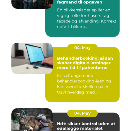
fagmand til opgaven
En blikkenslager spiller en
vigtig rolle for husets tag,
facade og afvanding. Korrekt
udført blikarb...
04. May
Behandlerbooking: sådan
skaber digitale løsninger
mere tid til patienterne
En velfungerende
behandlerbooking-løsning
kan være forskellen på en
travl hverdag med
aflysninger, t...
04. May
Ndt: sikker kontrol uden at
ødelægge materialet