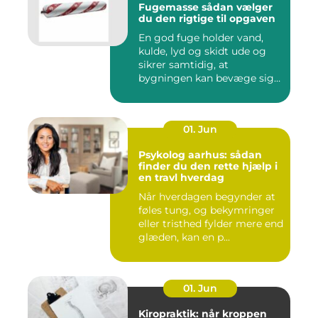
Fugemasse sådan vælger
du den rigtige til opgaven
En god fuge holder vand,
kulde, lyd og skidt ude og
sikrer samtidig, at
bygningen kan bevæge sig
ud...
01. Jun
Psykolog aarhus: sådan
finder du den rette hjælp i
en travl hverdag
Når hverdagen begynder at
føles tung, og bekymringer
eller tristhed fylder mere end
glæden, kan en p...
01. Jun
Kiropraktik: når kroppen