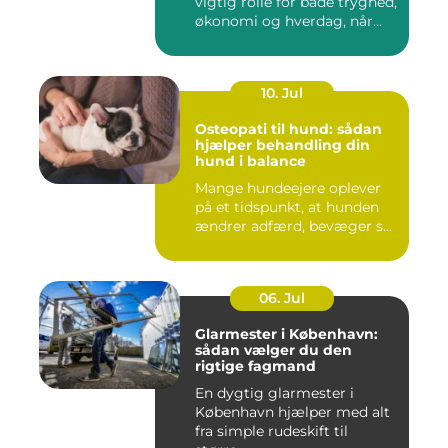
vigtig rolle for både tryghed,
økonomi og hverdag, når...
10. Jul
Osteopati til hund: sådan
hjælper behandling din
hund i balance
Mange hundeejere oplever
på et tidspunkt, at hunden
ændrer adfærd, bevæger s...
06. Jul
Glarmester i København:
sådan vælger du den
rigtige fagmand
En dygtig glarmester i
København hjælper med alt
fra simple rudeskift til