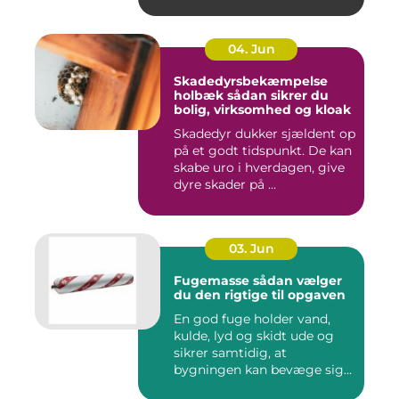
04. Jun
Skadedyrsbekæmpelse
holbæk sådan sikrer du
bolig, virksomhed og kloak
Skadedyr dukker sjældent op
på et godt tidspunkt. De kan
skabe uro i hverdagen, give
dyre skader på ...
03. Jun
Fugemasse sådan vælger
du den rigtige til opgaven
En god fuge holder vand,
kulde, lyd og skidt ude og
sikrer samtidig, at
bygningen kan bevæge sig
ud...