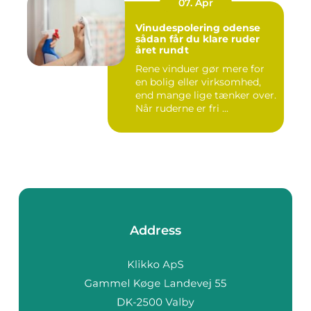
07. Apr
Vinudespolering odense
sådan får du klare ruder
året rundt
Rene vinduer gør mere for
en bolig eller virksomhed,
end mange lige tænker over.
Når ruderne er fri ...
Address