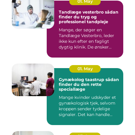
01. May
Tandlæge vesterbro sådan
finder du tryg og
professionel tandpleje
Mange, der søger en
Tandlæge Vesterbro, leder
ikke kun efter en fagligt
dygtig klinik. De ønsker
ogs...
01. May
Gynækolog taastrup sådan
finder du den rette
speciallæge
Mange kvinder udskyder et
gynækologisk tjek, selvom
kroppen sender tydelige
signaler. Det kan handle...