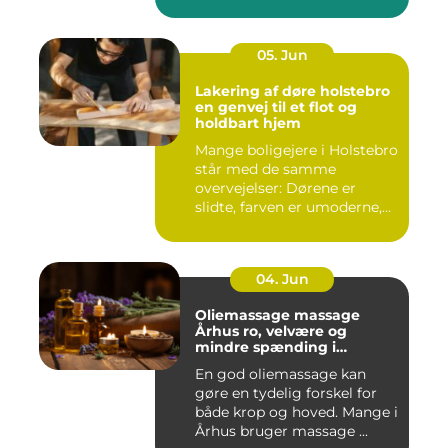
haven. Mange ...
05. Jun
Lakering af døre holstebro
en genvej til et flot og
holdbart hjem
Mange boligejere i Holstebro
står med de samme
overvejelser: Dørene er
slidte, farven er umoderne,
o...
04. Jun
Oliemassage massage
Århus ro, velvære og
mindre spænding i
kroppen
En god oliemassage kan
gøre en tydelig forskel for
både krop og hoved. Mange i
Århus bruger massage ...