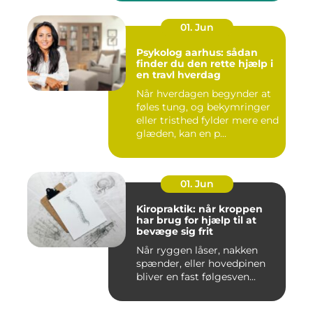
01. Jun
Psykolog aarhus: sådan
finder du den rette hjælp i
en travl hverdag
Når hverdagen begynder at
føles tung, og bekymringer
eller tristhed fylder mere end
glæden, kan en p...
01. Jun
Kiropraktik: når kroppen
har brug for hjælp til at
bevæge sig frit
Når ryggen låser, nakken
spænder, eller hovedpinen
bliver en fast følgesven...