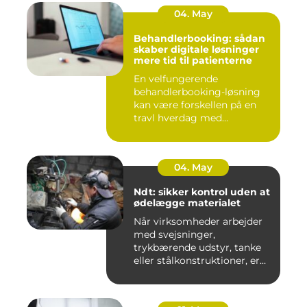
04. May
Behandlerbooking: sådan
skaber digitale løsninger
mere tid til patienterne
En velfungerende
behandlerbooking-løsning
kan være forskellen på en
travl hverdag med
aflysninger, t...
04. May
Ndt: sikker kontrol uden at
ødelægge materialet
Når virksomheder arbejder
med svejsninger,
trykbærende udstyr, tanke
eller stålkonstruktioner, er
fe...