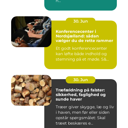
h...
30. Jun
Konferencecenter i
Nordsjælland: sådan
vælger du de rette rammer
Et godt konferencecenter
kan løfte både indhold og
stemning på et møde. S&...
30. Jun
Træfældning på falster:
sikkerhed, faglighed og
sunde haver
Træer giver skygge, læ og liv
i haven, men før eller siden
opstår spørgsmålet: Skal
træet beskæres e...