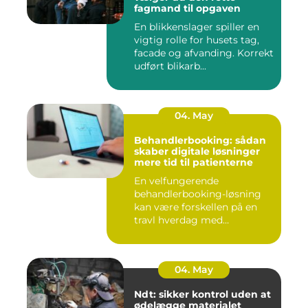
fagmand til opgaven
En blikkenslager spiller en
vigtig rolle for husets tag,
facade og afvanding. Korrekt
udført blikarb...
04. May
Behandlerbooking: sådan
skaber digitale løsninger
mere tid til patienterne
En velfungerende
behandlerbooking-løsning
kan være forskellen på en
travl hverdag med
aflysninger, t...
04. May
Ndt: sikker kontrol uden at
ødelægge materialet