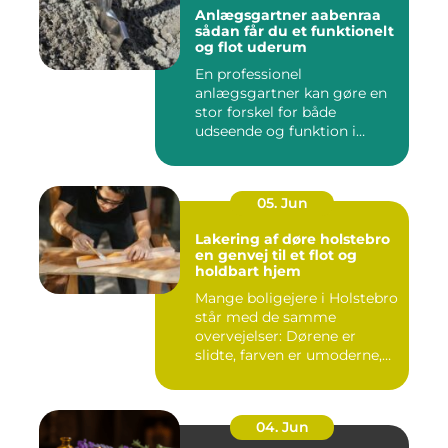
Anlægsgartner aabenraa
sådan får du et funktionelt
og flot uderum
En professionel
anlægsgartner kan gøre en
stor forskel for både
udseende og funktion i
haven. Mange ...
05. Jun
Lakering af døre holstebro
en genvej til et flot og
holdbart hjem
Mange boligejere i Holstebro
står med de samme
overvejelser: Dørene er
slidte, farven er umoderne,
o...
04. Jun