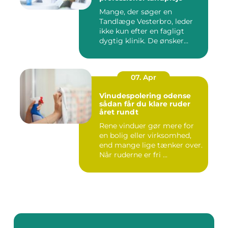
Mange, der søger en
Tandlæge Vesterbro, leder
ikke kun efter en fagligt
dygtig klinik. De ønsker
ogs...
07. Apr
Vinudespolering odense
sådan får du klare ruder
året rundt
Rene vinduer gør mere for
en bolig eller virksomhed,
end mange lige tænker over.
Når ruderne er fri ...