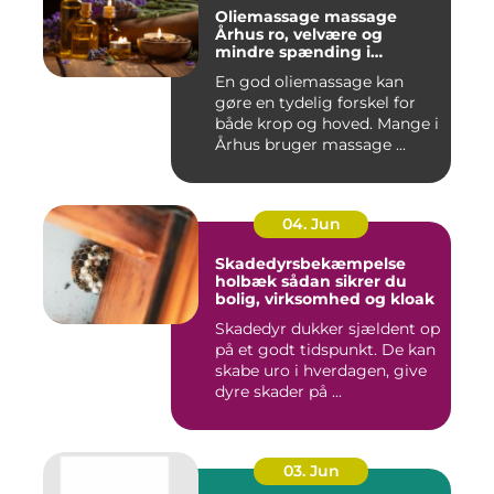
Oliemassage massage
Århus ro, velvære og
mindre spænding i
kroppen
En god oliemassage kan
gøre en tydelig forskel for
både krop og hoved. Mange i
Århus bruger massage ...
04. Jun
Skadedyrsbekæmpelse
holbæk sådan sikrer du
bolig, virksomhed og kloak
Skadedyr dukker sjældent op
på et godt tidspunkt. De kan
skabe uro i hverdagen, give
dyre skader på ...
03. Jun