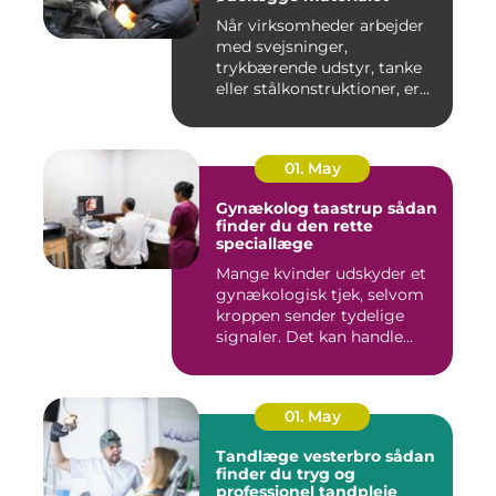
Når virksomheder arbejder
med svejsninger,
trykbærende udstyr, tanke
eller stålkonstruktioner, er
fe...
01. May
Gynækolog taastrup sådan
finder du den rette
speciallæge
Mange kvinder udskyder et
gynækologisk tjek, selvom
kroppen sender tydelige
signaler. Det kan handle...
01. May
Tandlæge vesterbro sådan
finder du tryg og
professionel tandpleje