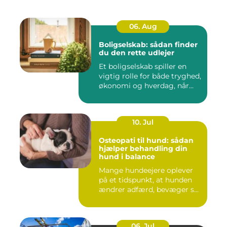
06. Aug
Boligselskab: sådan finder
du den rette udlejer
Et boligselskab spiller en
vigtig rolle for både tryghed,
økonomi og hverdag, når...
10. Jul
Osteopati til hund: sådan
hjælper behandling din
hund i balance
Mange hundeejere oplever
på et tidspunkt, at hunden
ændrer adfærd, bevæger s...
06. Jul