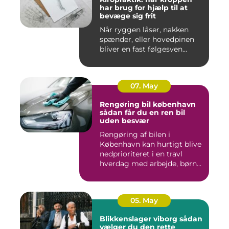
har brug for hjælp til at
bevæge sig frit
Når ryggen låser, nakken
spænder, eller hovedpinen
bliver en fast følgesven...
07. May
Rengøring bil københavn
sådan får du en ren bil
uden besvær
Rengøring af bilen i
København kan hurtigt blive
nedprioriteret i en travl
hverdag med arbejde, børn...
05. May
Blikkenslager viborg sådan
vælger du den rette