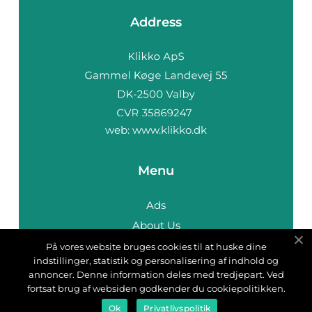
Address
web:
www.klikko.dk
Menu
Ads
About Us
Cookies
På vores website bruges cookies til at huske dine
indstillinger, statistik og personalisering af indhold og
Contact
annoncer. Denne information deles med tredjepart. Ved
Sitemap
fortsat brug af websiden godkender du cookiepolitikken.
Ok
Privatlivspolitik