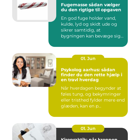
Fugemasse sådan vælger
du den rigtige til opgaven
En god fuge holder vand,
kulde, lyd og skidt ude og
sikrer samtidig, at
bygningen kan bevæge sig
ud...
01. Jun
Psykolog aarhus: sådan
finder du den rette hjælp i
en travl hverdag
Når hverdagen begynder at
føles tung, og bekymringer
eller tristhed fylder mere end
glæden, kan en p...
01. Jun
Kiropraktik: når kroppen