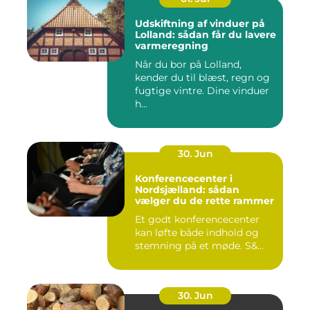
Udskiftning af vinduer på
Lolland: sådan får du lavere
varmeregning
Når du bor på Lolland,
kender du til blæst, regn og
fugtige vintre. Dine vinduer
h...
30. Jun
Konferencecenter i
Nordsjælland: sådan
vælger du de rette rammer
Et godt konferencecenter
kan løfte både indhold og
stemning på et møde. S&...
30. Jun