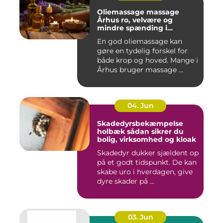
Oliemassage massage
Århus ro, velvære og
mindre spænding i
kroppen
En god oliemassage kan
gøre en tydelig forskel for
både krop og hoved. Mange i
Århus bruger massage ...
04. Jun
Skadedyrsbekæmpelse
holbæk sådan sikrer du
bolig, virksomhed og kloak
Skadedyr dukker sjældent op
på et godt tidspunkt. De kan
skabe uro i hverdagen, give
dyre skader på ...
03. Jun