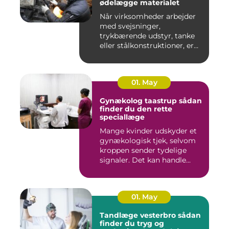
ødelægge materialet
Når virksomheder arbejder
med svejsninger,
trykbærende udstyr, tanke
eller stålkonstruktioner, er
fe...
01. May
Gynækolog taastrup sådan
finder du den rette
speciallæge
Mange kvinder udskyder et
gynækologisk tjek, selvom
kroppen sender tydelige
signaler. Det kan handle...
01. May
Tandlæge vesterbro sådan
finder du tryg og