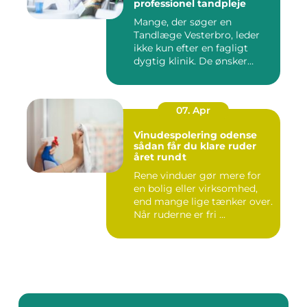
professionel tandpleje
Mange, der søger en
Tandlæge Vesterbro, leder
ikke kun efter en fagligt
dygtig klinik. De ønsker
ogs...
07. Apr
Vinudespolering odense
sådan får du klare ruder
året rundt
Rene vinduer gør mere for
en bolig eller virksomhed,
end mange lige tænker over.
Når ruderne er fri ...