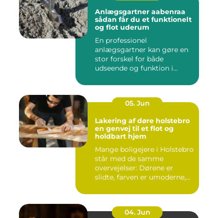
Anlægsgartner aabenraa
sådan får du et funktionelt
og flot uderum
En professionel
anlægsgartner kan gøre en
stor forskel for både
udseende og funktion i
haven. Mange ...
05. Jun
Lakering af døre holstebro
en genvej til et flot og
holdbart hjem
Mange boligejere i Holstebro
står med de samme
overvejelser: Dørene er
slidte, farven er umoderne,
o...
04. Jun