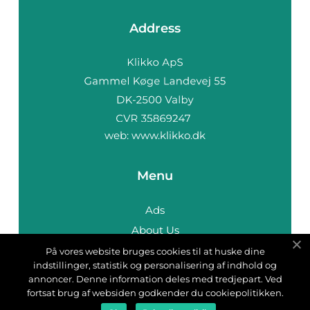
Address
web:
www.klikko.dk
Menu
Ads
About Us
Cookies
På vores website bruges cookies til at huske dine
indstillinger, statistik og personalisering af indhold og
Contact
annoncer. Denne information deles med tredjepart. Ved
Sitemap
fortsat brug af websiden godkender du cookiepolitikken.