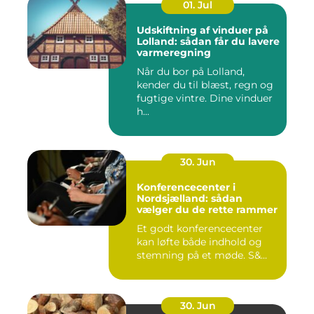
01. Jul
Udskiftning af vinduer på
Lolland: sådan får du lavere
varmeregning
Når du bor på Lolland,
kender du til blæst, regn og
fugtige vintre. Dine vinduer
h...
30. Jun
Konferencecenter i
Nordsjælland: sådan
vælger du de rette rammer
Et godt konferencecenter
kan løfte både indhold og
stemning på et møde. S&...
30. Jun