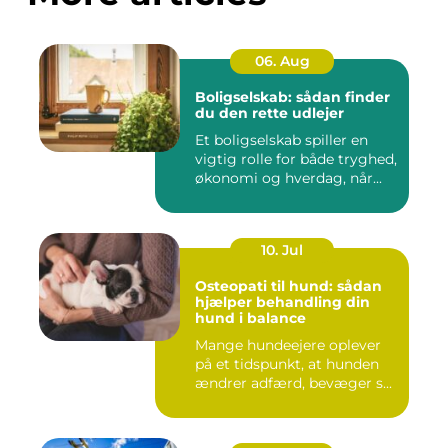
06. Aug
Boligselskab: sådan finder
du den rette udlejer
Et boligselskab spiller en
vigtig rolle for både tryghed,
økonomi og hverdag, når...
10. Jul
Osteopati til hund: sådan
hjælper behandling din
hund i balance
Mange hundeejere oplever
på et tidspunkt, at hunden
ændrer adfærd, bevæger s...