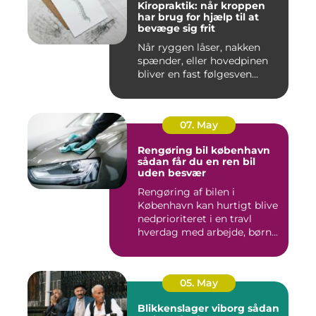
Kiropraktik: når kroppen
har brug for hjælp til at
bevæge sig frit
Når ryggen låser, nakken
spænder, eller hovedpinen
bliver en fast følgesven...
07. May
Rengøring bil københavn
sådan får du en ren bil
uden besvær
Rengøring af bilen i
København kan hurtigt blive
nedprioriteret i en travl
hverdag med arbejde, børn...
05. May
Blikkenslager viborg sådan