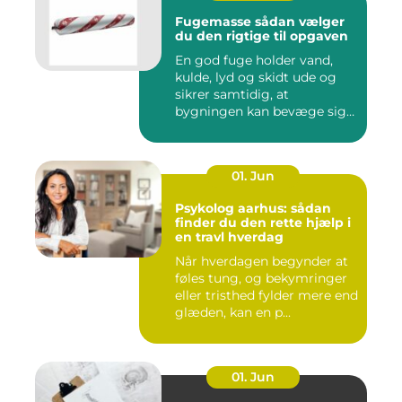
Fugemasse sådan vælger
du den rigtige til opgaven
En god fuge holder vand,
kulde, lyd og skidt ude og
sikrer samtidig, at
bygningen kan bevæge sig
ud...
01. Jun
Psykolog aarhus: sådan
finder du den rette hjælp i
en travl hverdag
Når hverdagen begynder at
føles tung, og bekymringer
eller tristhed fylder mere end
glæden, kan en p...
01. Jun