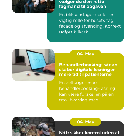
vælger du den rette
fagmand til opgaven
En blikkenslager spiller en
vigtig rolle for husets tag,
facade og afvanding. Korrekt
udført blikarb...
04. May
Behandlerbooking: sådan
skaber digitale løsninger
mere tid til patienterne
En velfungerende
behandlerbooking-løsning
kan være forskellen på en
travl hverdag med
aflysninger, t...
04. May
Ndt: sikker kontrol uden at