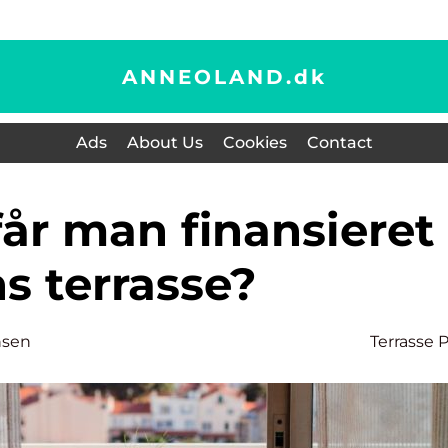
ANNEOLAND.
dk
Ads
About Us
Cookies
Contact
s terrasse?
nsen
Terrasse P