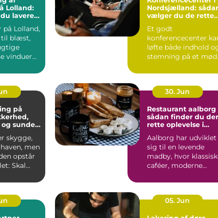
ng af
Konferencecenter i
å Lolland:
Nordsjælland: såda
 du lavere
vælger du de rette
ning
rammer
 på Lolland,
Et godt
til blæst,
konferencecenter ka
ugtige
løfte både indhold o
ne vinduer
stemning på et mød
S&...
Jun
30. Jun
ing på
Restaurant aalborg
ikkerhed,
sådan finder du de
 og sunde
rette oplevelse i
byen
er skygge,
Aalborg har udviklet
i haven, men
sig til en levende
iden opstår
madby, hvor klassisk
et: Skal
caféer, moderne
æres e...
bistroer og
specialise...
Jun
05. Jun