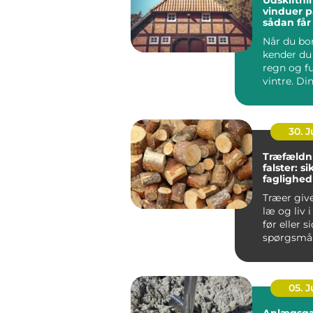
Udskiftni
vinduer p
sådan får
varmereg
Når du bor
kender du 
regn og f
vintre. Di
h...
30. 
Træfældn
falster: s
faglighed
haver
Træer giv
læ og liv 
før eller s
spørgsmål
træet besk
05. 