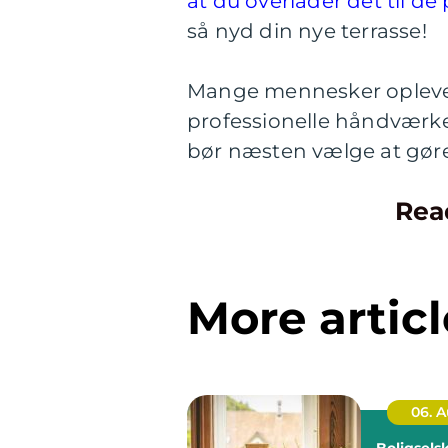
at du overlader det til de
så nyd din nye terrasse!
Mange mennesker oplever 
professionelle håndværker
bør næsten vælge at gøre
Rea
More articl
06. 