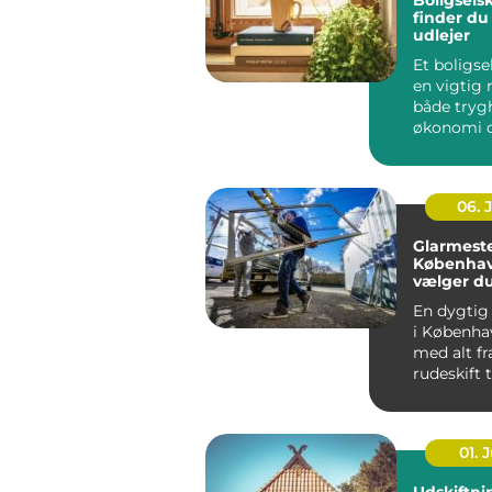
Boligsels
finder du
udlejer
Et boligse
en vigtig r
både tryg
økonomi o
når...
06. 
Glarmeste
Københav
vælger d
rigtige 
En dygtig
i Københa
med alt fr
rudeskift ti
01. J