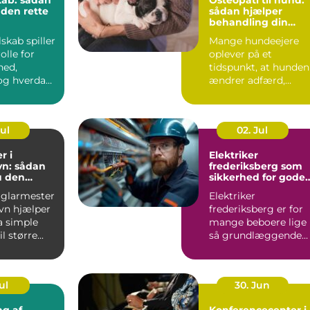
kab: sådan
Osteopati til hund:
 den rette
sådan hjælper
behandling din
hund i balance
lskab spiller
Mange hundeejere
olle for
oplever på et
hed,
tidspunkt, at hunden
g hverdag,
ændrer adfærd,
bevæger s...
Jul
02. Jul
r i
Elektriker
n: sådan
frederiksberg som
u den
sikkerhed for gode
fagmand
elinstallationer
 glarmester
Elektriker
vn hjælper
frederiksberg er for
a simple
mange beboere lige
l større...
så grundlæggende
som velfungerende
varmekilder og...
ul
30. Jun