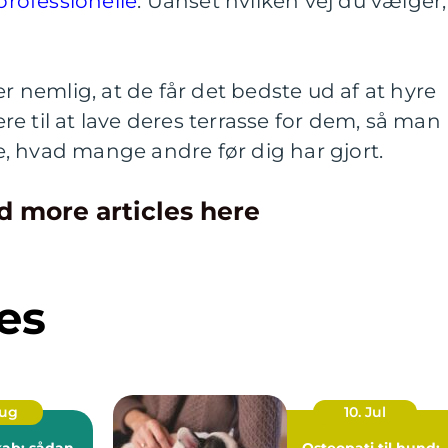
 professionelle
. Uanset hvilken vej du vælger,
nemlig, at de får det bedste ud af at hyre
e til at lave deres terrasse for dem, så man
, hvad mange andre før dig har gjort.
d more articles here
es
Aug
10. Jul