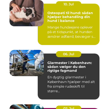
10. Jul
Osteopati til hund: sådan
hjælper behandling din
hund i balance
Mange hundeejere oplever
på et tidspunkt, at hunden
ændrer adfærd, bevæger s...
06. Jul
Glarmester i København:
sådan vælger du den
rigtige fagmand
En dygtig glarmester i
København hjælper med alt
fra simple rudeskift til
større...
02. Jul