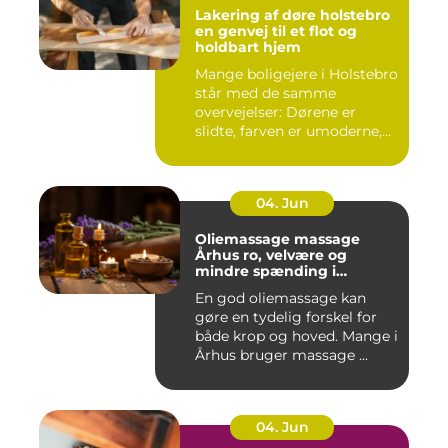
Lakering af døre holstebro
en genvej til et flot og
holdbart hjem
Mange boligejere i Holstebro
står med de samme
overvejelser: Dørene er
slidte, farven er umoderne,
o...
04. Jun
Oliemassage massage
Århus ro, velvære og
mindre spænding i
kroppen
En god oliemassage kan
gøre en tydelig forskel for
både krop og hoved. Mange i
Århus bruger massage ...
04. Jun