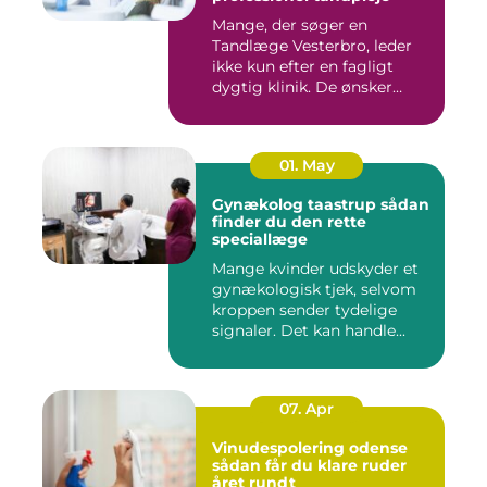
Mange, der søger en
Tandlæge Vesterbro, leder
ikke kun efter en fagligt
dygtig klinik. De ønsker
ogs...
01. May
Gynækolog taastrup sådan
finder du den rette
speciallæge
Mange kvinder udskyder et
gynækologisk tjek, selvom
kroppen sender tydelige
signaler. Det kan handle...
07. Apr
Vinudespolering odense
sådan får du klare ruder
året rundt