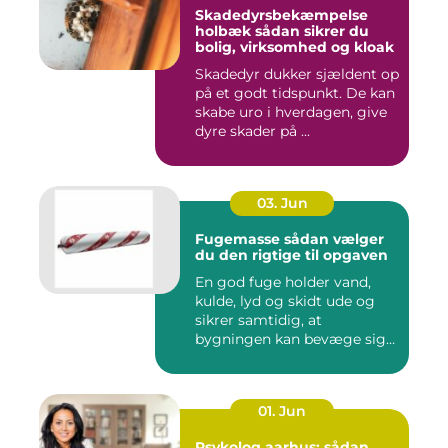
Skadedyrsbekæmpelse
holbæk sådan sikrer du
bolig, virksomhed og kloak
Skadedyr dukker sjældent op
på et godt tidspunkt. De kan
skabe uro i hverdagen, give
dyre skader på ...
03. Jun
Fugemasse sådan vælger
du den rigtige til opgaven
En god fuge holder vand,
kulde, lyd og skidt ude og
sikrer samtidig, at
bygningen kan bevæge sig
ud...
01. Jun
Psykolog aarhus: sådan