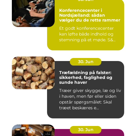
Konferencecenter i
Nordsjælland: sådan
vælger du de rette rammer
Et godt konferencecenter
kan løfte både indhold og
stemning på et møde. S&...
30. Jun
Træfældning på falster:
sikkerhed, faglighed og
sunde haver
Træer giver skygge, læ og liv
i haven, men før eller siden
opstår spørgsmålet: Skal
træet beskæres e...
30. Jun