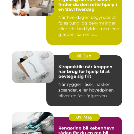
finder du den rette hjælp i
en travl hverdag
Når hverdagen begynder at
føles tung, og bekymringer
eller tristhed fylder mere end
glæden, kan en p...
01. Jun
Kiropraktik: når kroppen
har brug for hjælp til at
bevæge sig frit
Når ryggen låser, nakken
spænder, eller hovedpinen
bliver en fast følgesven...
07. May
Rengøring bil københavn
sådan får du en ren bil