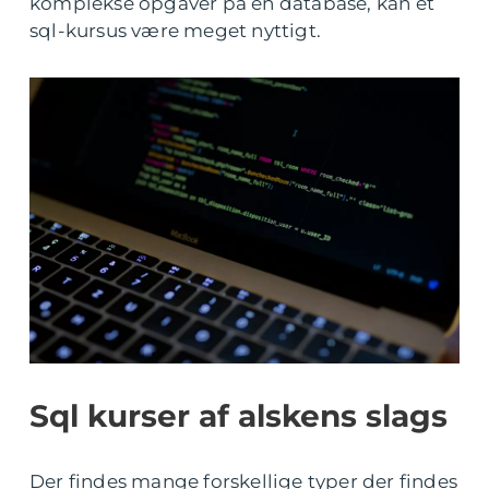
komplekse opgaver på en database, kan et
sql-kursus være meget nyttigt.
Sql kurser af alskens slags
Der findes mange forskellige typer der findes