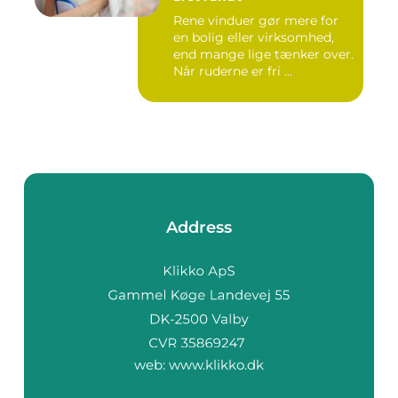
Rene vinduer gør mere for
en bolig eller virksomhed,
end mange lige tænker over.
Når ruderne er fri ...
Address
web:
www.klikko.dk