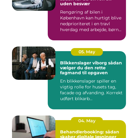
uden besvær
Rengøring af bilen i
København kan hurtigt blive
nedprioriteret i en travl
hverdag med arbejde, børn...
05. May
Blikkenslager viborg sådan
vælger du den rette
fagmand til opgaven
En blikkenslager spiller en
vigtig rolle for husets tag,
facade og afvanding. Korrekt
udført blikarb...
04. May
Behandlerbooking: sådan
skaber digitale løsninger