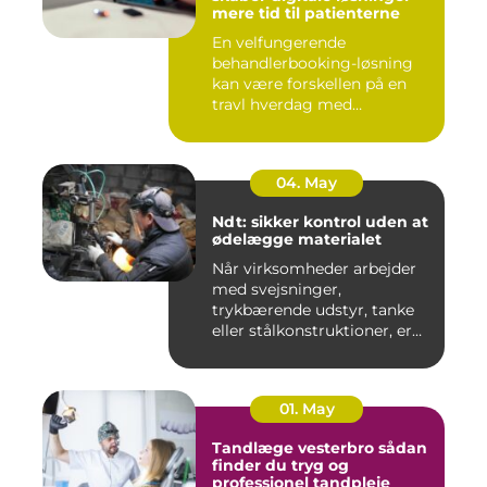
mere tid til patienterne
En velfungerende
behandlerbooking-løsning
kan være forskellen på en
travl hverdag med
aflysninger, t...
04. May
Ndt: sikker kontrol uden at
ødelægge materialet
Når virksomheder arbejder
med svejsninger,
trykbærende udstyr, tanke
eller stålkonstruktioner, er
fe...
01. May
Tandlæge vesterbro sådan
finder du tryg og
professionel tandpleje