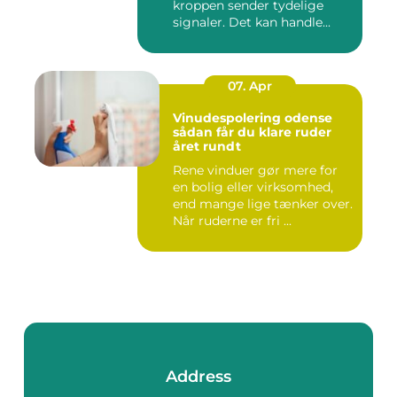
kroppen sender tydelige
signaler. Det kan handle...
07. Apr
Vinudespolering odense
sådan får du klare ruder
året rundt
Rene vinduer gør mere for
en bolig eller virksomhed,
end mange lige tænker over.
Når ruderne er fri ...
Address