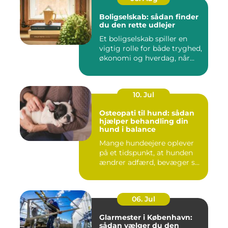
Boligselskab: sådan finder
du den rette udlejer
Et boligselskab spiller en
vigtig rolle for både tryghed,
økonomi og hverdag, når...
10. Jul
Osteopati til hund: sådan
hjælper behandling din
hund i balance
Mange hundeejere oplever
på et tidspunkt, at hunden
ændrer adfærd, bevæger s...
06. Jul
Glarmester i København:
sådan vælger du den