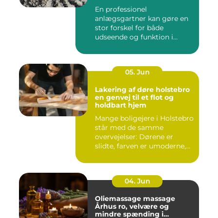
En professionel
anlægsgartner kan gøre en
stor forskel for både
udseende og funktion i
haven. Mange ...
05. Jun
Lakering af døre holstebro
en genvej til et flot og
holdbart hjem
Mange boligejere i Holstebro
står med de samme
overvejelser: Dørene er
slidte, farven er umoderne,
o...
04. Jun
Oliemassage massage
Århus ro, velvære og
mindre spænding i