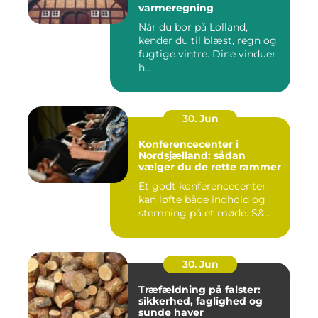
varmeregning
Når du bor på Lolland,
kender du til blæst, regn og
fugtige vintre. Dine vinduer
h...
30. Jun
Konferencecenter i
Nordsjælland: sådan
vælger du de rette rammer
Et godt konferencecenter
kan løfte både indhold og
stemning på et møde. S&...
30. Jun
Træfældning på falster:
sikkerhed, faglighed og
sunde haver