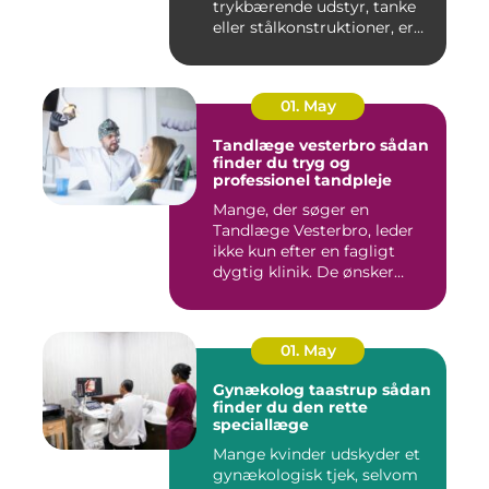
trykbærende udstyr, tanke
eller stålkonstruktioner, er
fe...
01. May
Tandlæge vesterbro sådan
finder du tryg og
professionel tandpleje
Mange, der søger en
Tandlæge Vesterbro, leder
ikke kun efter en fagligt
dygtig klinik. De ønsker
ogs...
01. May
Gynækolog taastrup sådan
finder du den rette
speciallæge
Mange kvinder udskyder et
gynækologisk tjek, selvom