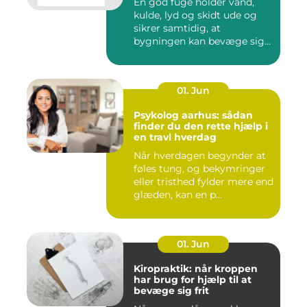
En god fuge holder vand,
kulde, lyd og skidt ude og
sikrer samtidig, at
bygningen kan bevæge sig
ud...
01. Jun
Psykolog aarhus: sådan
finder du den rette hjælp i
en travl hverdag
Når hverdagen begynder at
føles tung, og bekymringer
eller tristhed fylder mere end
glæden, kan en p...
01. Jun
Kiropraktik: når kroppen
har brug for hjælp til at
bevæge sig frit