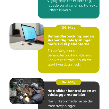
vigtig rolle for husets tag,
facade og afvanding. Korrekt
udført blikarb...
04. May
Behandlerbooking: sådan
skaber digitale løsninger
mere tid til patienterne
En velfungerende
behandlerbooking-løsning
kan være forskellen på en
travl hverdag med
aflysninger, t...
04. May
Ndt: sikker kontrol uden at
ødelægge materialet
Når virksomheder arbejder
med svejsninger,