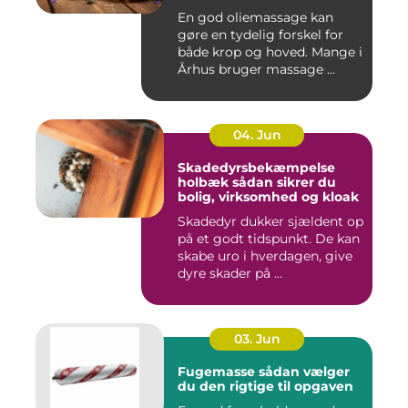
kroppen
En god oliemassage kan
gøre en tydelig forskel for
både krop og hoved. Mange i
Århus bruger massage ...
04. Jun
Skadedyrsbekæmpelse
holbæk sådan sikrer du
bolig, virksomhed og kloak
Skadedyr dukker sjældent op
på et godt tidspunkt. De kan
skabe uro i hverdagen, give
dyre skader på ...
03. Jun
Fugemasse sådan vælger
du den rigtige til opgaven