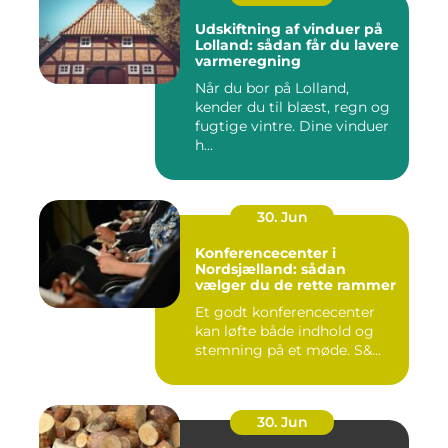
Udskiftning af vinduer på
Lolland: sådan får du lavere
varmeregning
Når du bor på Lolland,
kender du til blæst, regn og
fugtige vintre. Dine vinduer
h...
30. Jun
Konferencecenter i
Nordsjælland: sådan
vælger du de rette rammer
Et godt konferencecenter
kan løfte både indhold og
stemning på et møde. S&...
30. Jun