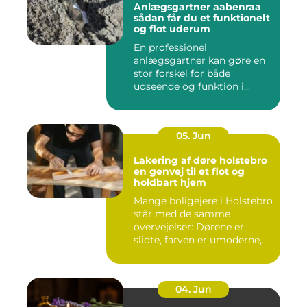
Anlægsgartner aabenraa
sådan får du et funktionelt
og flot uderum
En professionel
anlægsgartner kan gøre en
stor forskel for både
udseende og funktion i
haven. Mange ...
05. Jun
Lakering af døre holstebro
en genvej til et flot og
holdbart hjem
Mange boligejere i Holstebro
står med de samme
overvejelser: Dørene er
slidte, farven er umoderne,
o...
04. Jun