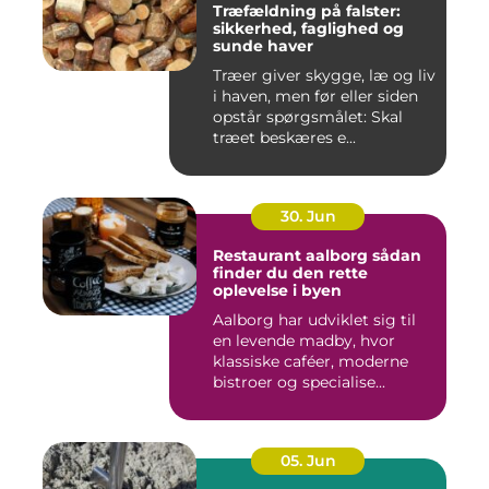
Træfældning på falster:
sikkerhed, faglighed og
sunde haver
Træer giver skygge, læ og liv
i haven, men før eller siden
opstår spørgsmålet: Skal
træet beskæres e...
30. Jun
Restaurant aalborg sådan
finder du den rette
oplevelse i byen
Aalborg har udviklet sig til
en levende madby, hvor
klassiske caféer, moderne
bistroer og specialise...
05. Jun