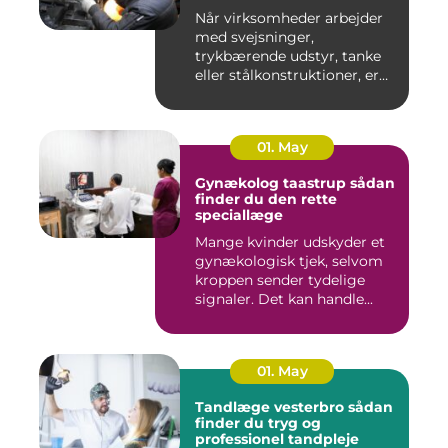
Når virksomheder arbejder
med svejsninger,
trykbærende udstyr, tanke
eller stålkonstruktioner, er
fe...
01. May
Gynækolog taastrup sådan
finder du den rette
speciallæge
Mange kvinder udskyder et
gynækologisk tjek, selvom
kroppen sender tydelige
signaler. Det kan handle...
01. May
Tandlæge vesterbro sådan
finder du tryg og
professionel tandpleje