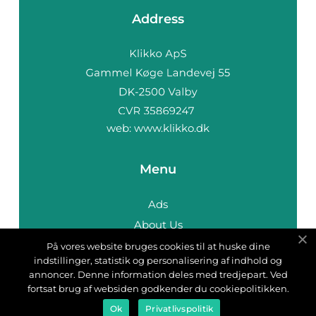
Address
web:
www.klikko.dk
Menu
Ads
About Us
Cookies
På vores website bruges cookies til at huske dine
indstillinger, statistik og personalisering af indhold og
Contact
annoncer. Denne information deles med tredjepart. Ved
Sitemap
fortsat brug af websiden godkender du cookiepolitikken.
Ok
Privatlivspolitik