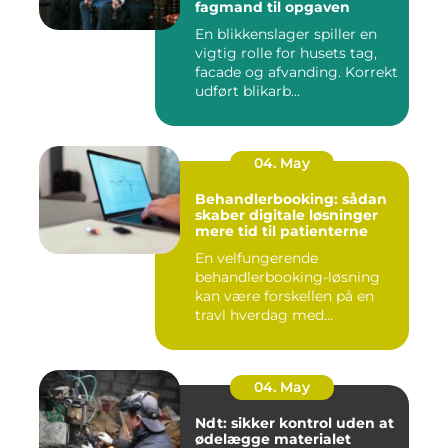
fagmand til opgaven
En blikkenslager spiller en
vigtig rolle for husets tag,
facade og afvanding. Korrekt
udført blikarb...
04. May
Behandlerbooking: sådan
skaber digitale løsninger
mere tid til patienterne
En velfungerende
behandlerbooking-løsning
kan være forskellen på en
travl hverdag med
aflysninger, t...
04. May
Ndt: sikker kontrol uden at
ødelægge materialet