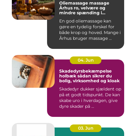
Oliemassage massage
Århus ro, velvære og
mindre spænding i
kroppen
En god oliemassage kan
gøre en tydelig forskel for
både krop og hoved. Mange i
Århus bruger massage ...
04. Jun
Skadedyrsbekæmpelse
holbæk sådan sikrer du
bolig, virksomhed og kloak
Skadedyr dukker sjældent op
på et godt tidspunkt. De kan
skabe uro i hverdagen, give
dyre skader på ...
03. Jun