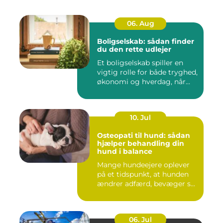
06. Aug
Boligselskab: sådan finder
du den rette udlejer
Et boligselskab spiller en
vigtig rolle for både tryghed,
økonomi og hverdag, når...
10. Jul
Osteopati til hund: sådan
hjælper behandling din
hund i balance
Mange hundeejere oplever
på et tidspunkt, at hunden
ændrer adfærd, bevæger s...
06. Jul