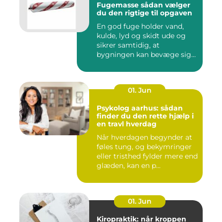
Fugemasse sådan vælger
du den rigtige til opgaven
En god fuge holder vand,
kulde, lyd og skidt ude og
sikrer samtidig, at
bygningen kan bevæge sig
ud...
01. Jun
Psykolog aarhus: sådan
finder du den rette hjælp i
en travl hverdag
Når hverdagen begynder at
føles tung, og bekymringer
eller tristhed fylder mere end
glæden, kan en p...
01. Jun
Kiropraktik: når kroppen