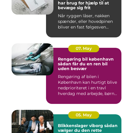
har brug for hjælp til at
bevæge sig frit
Når ryggen låser, nakken
spænder, eller hovedpinen
bliver en fast følgesven...
07. May
Rengøring bil københavn
sådan får du en ren bil
uden besvær
Rengøring af bilen i
København kan hurtigt blive
nedprioriteret i en travl
hverdag med arbejde, børn...
05. May
Blikkenslager viborg sådan
vælger du den rette