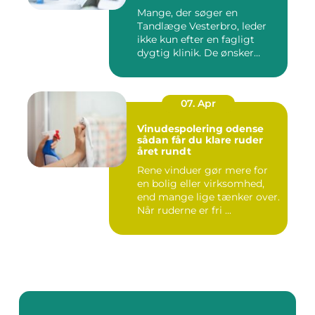
Mange, der søger en
Tandlæge Vesterbro, leder
ikke kun efter en fagligt
dygtig klinik. De ønsker
ogs...
07. Apr
Vinudespolering odense
sådan får du klare ruder
året rundt
Rene vinduer gør mere for
en bolig eller virksomhed,
end mange lige tænker over.
Når ruderne er fri ...