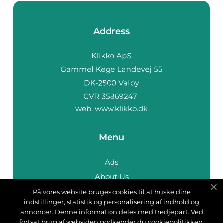
Address
web:
www.klikko.dk
Menu
Ads
About Us
Cookies
På vores website bruges cookies til at huske dine
indstillinger, statistik og personalisering af indhold og
Contact
annoncer. Denne information deles med tredjepart. Ved
Sitemap
fortsat brug af websiden godkender du cookiepolitikken.