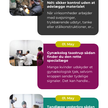
Ndt: sikker kontrol uden at
ødelægge materialet
Når virksomheder arbejder
med svejsninger,
trykbærende udstyr, tanke
eller stålkonstruktioner, er
fe...
01. May
Gynækolog taastrup sådan
finder du den rette
speciallæge
Mange kvinder udskyder et
gynækologisk tjek, selvom
kroppen sender tydelige
signaler. Det kan handle...
01. May
Tandlæge vesterbro sådan