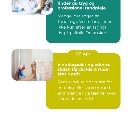
finder du tryg og
professionel tandpleje
Mange, der søger en
Tandlæge Vesterbro, leder
ikke kun efter en fagligt
dygtig klinik. De ønsker
ogs...
07. Apr
Vinudespolering odense
sådan får du klare ruder
året rundt
Rene vinduer gør mere for
en bolig eller virksomhed,
end mange lige tænker over.
Når ruderne er fri ...