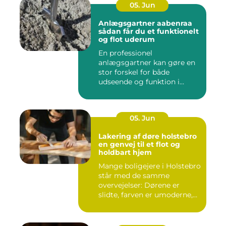
05. Jun
Anlægsgartner aabenraa
sådan får du et funktionelt
og flot uderum
En professionel
anlægsgartner kan gøre en
stor forskel for både
udseende og funktion i
haven. Mange ...
05. Jun
Lakering af døre holstebro
en genvej til et flot og
holdbart hjem
Mange boligejere i Holstebro
står med de samme
overvejelser: Dørene er
slidte, farven er umoderne,
o...