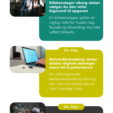
Blikkenslager viborg sådan
vælger du den rette
fagmand til opgaven
En blikkenslager spiller en
vigtig rolle for husets tag,
facade og afvanding. Korrekt
udført blikarb...
04. May
Behandlerbooking: sådan
skaber digitale løsninger
mere tid til patienterne
En velfungerende
behandlerbooking-løsning
kan være forskellen på en
travl hverdag med
aflysninger, t...
04. May