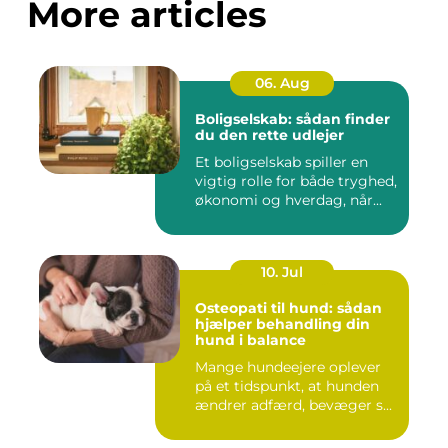
More articles
06. Aug
Boligselskab: sådan finder
du den rette udlejer
Et boligselskab spiller en
vigtig rolle for både tryghed,
økonomi og hverdag, når...
10. Jul
Osteopati til hund: sådan
hjælper behandling din
hund i balance
Mange hundeejere oplever
på et tidspunkt, at hunden
ændrer adfærd, bevæger s...