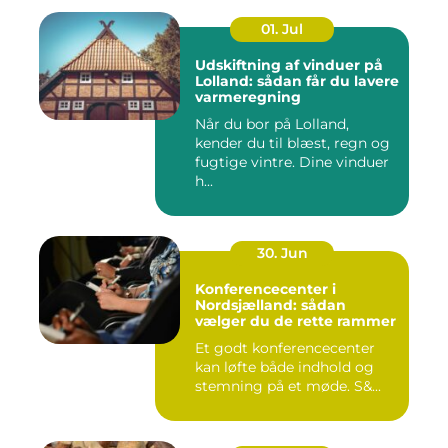
01. Jul
Udskiftning af vinduer på
Lolland: sådan får du lavere
varmeregning
Når du bor på Lolland,
kender du til blæst, regn og
fugtige vintre. Dine vinduer
h...
30. Jun
Konferencecenter i
Nordsjælland: sådan
vælger du de rette rammer
Et godt konferencecenter
kan løfte både indhold og
stemning på et møde. S&...