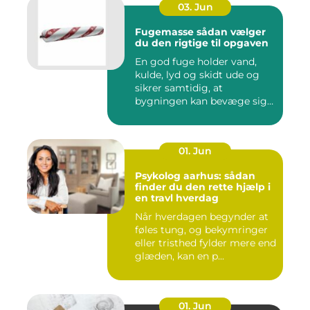
03. Jun
Fugemasse sådan vælger
du den rigtige til opgaven
En god fuge holder vand,
kulde, lyd og skidt ude og
sikrer samtidig, at
bygningen kan bevæge sig
ud...
01. Jun
Psykolog aarhus: sådan
finder du den rette hjælp i
en travl hverdag
Når hverdagen begynder at
føles tung, og bekymringer
eller tristhed fylder mere end
glæden, kan en p...
01. Jun