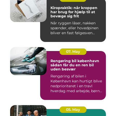
Kiropraktik: når kroppen
har brug for hjælp til at
bevæge sig frit
Når ryggen låser, nakken
spænder, eller hovedpinen
bliver en fast følgesven...
07. May
Rengøring bil københavn
sådan får du en ren bil
uden besvær
Rengøring af bilen i
København kan hurtigt blive
nedprioriteret i en travl
hverdag med arbejde, børn...
05. May