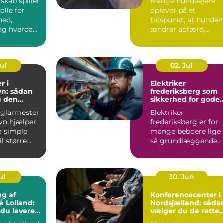
lskab spiller
Mange hundeejere
olle for
oplever på et
hed,
tidspunkt, at hunden
g hverdag,
ændrer adfærd,
bevæger s...
Jul
02. Jul
r i
Elektriker
n: sådan
frederiksberg som
u den
sikkerhed for gode
fagmand
elinstallationer
 glarmester
Elektriker
vn hjælper
frederiksberg er for
a simple
mange beboere lige
l større...
så grundlæggende
som velfungerende
varmekilder og...
ul
30. Jun
ng af
Konferencecenter i
å Lolland:
Nordsjælland: såda
 du lavere
vælger du de rette
ning
rammer