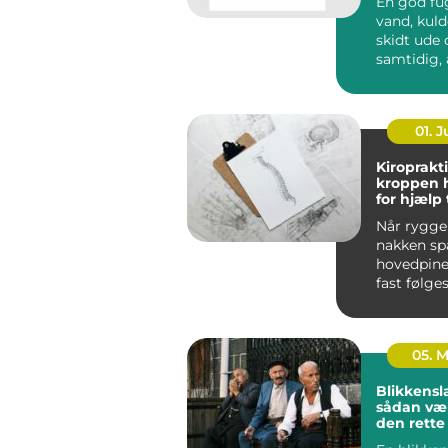
En god fu
vand, kuld
skidt ude og sikrer
samtidig, 
bygninge
bevæge sig
01. 
Kiroprakti
kroppen 
for hjælp t
bevæge si
Når ryggen
nakken sp
hovedpine
fast følges
05. 
Blikkensl
sådan væ
den rett
til opgav