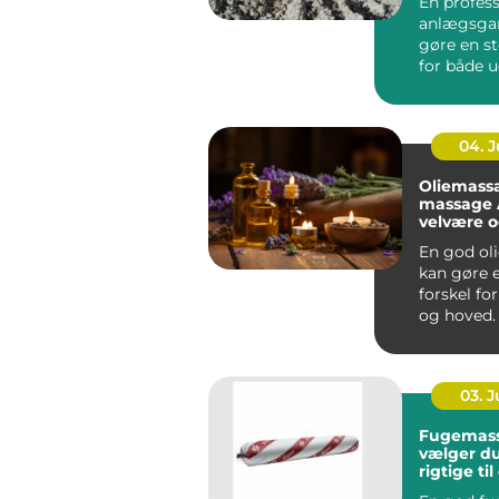
En profess
anlægsgar
gøre en st
for både 
funktion i
Mange ...
04. 
Oliemass
massage År
velvære 
spænding
En god ol
kan gøre e
forskel fo
og hoved.
Århus bru
massage ..
03. 
Fugemasse så
vælger d
rigtige ti