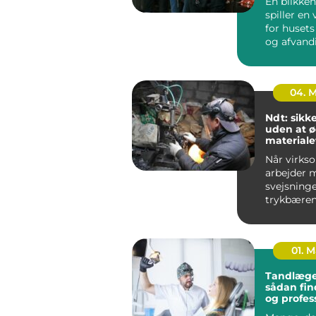
En blikken
spiller en 
for husets
og afvand
udført blik
04. 
Ndt: sikk
uden at 
materiale
Når virks
arbejder 
svejsninge
trykbæren
tanke elle
stålkonstr
fe...
01. 
Tandlæge
sådan fin
og profes
tandpleje