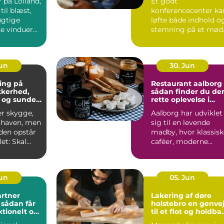
 på Lolland,
Et godt
til blæst,
konferencecenter ka
ugtige
løfte både indhold o
ne vinduer
stemning på et mød
S&...
Jun
30. Jun
ing på
Restaurant aalborg
ikkerhed,
sådan finder du de
 og sunde
rette oplevelse i
byen
er skygge,
Aalborg har udviklet
i haven, men
sig til en levende
iden opstår
madby, hvor klassisk
et: Skal
caféer, moderne
æres e...
bistroer og
specialise...
Jun
05. Jun
rtner
Lakering af døre
r
holstebro en genvej
ktionelt og
til et flot og holdba
rum
hjem