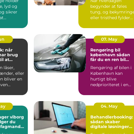
ge holder
Når hverdagen
e, lyd og
begynder at føles
tung, og bekymring
at
eller tristhed fylder
n kan
mere end glæden,
 ud...
kan en p...
Jun
07. May
k: når
Rengøring bil
har brug
københavn sådan
il at
får du en ren bil
g frit
uden besvær
 låser,
Rengøring af bilen i
ænder, eller
København kan
n bliver en
hurtigt blive
ven...
nedprioriteret i en
travl hverdag med
arbejde, børn...
May
04. May
ager viborg
Behandlerbooking:
lger du
sådan skaber
e fagmand
digitale løsninger
en
mere tid til