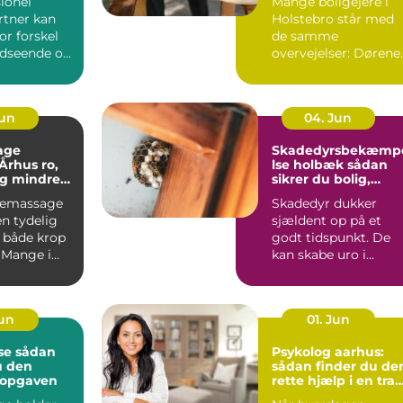
ionel
Mange boligejere i
tner kan
Holstebro står med
or forskel
de samme
udseende og
overvejelser: Dørene
 haven.
er slidte, farven er
umoderne, o...
Jun
04. Jun
age
Skadedyrsbekæmp
hus ro,
lse holbæk sådan
og mindre
sikrer du bolig,
 i kroppen
virksomhed og kloa
iemassage
Skadedyr dukker
n tydelig
sjældent op på et
r både krop
godt tidspunkt. De
 Mange i
kan skabe uro i
ger
hverdagen, give dyr
.
skader på ...
Jun
01. Jun
dan
Psykolog aarhus:
u den
sådan finder du de
l opgaven
rette hjælp i en trav
hverdag