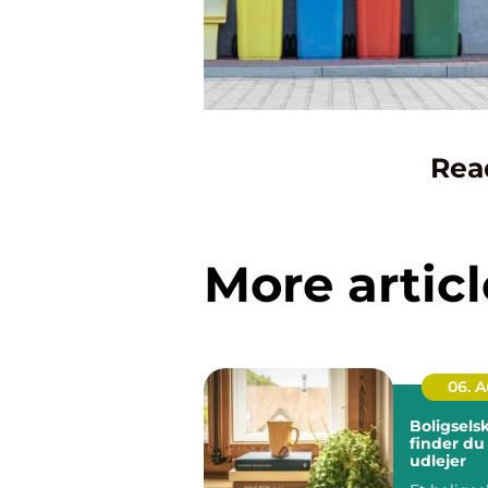
Rea
More articl
06. 
Boligsels
finder du
udlejer