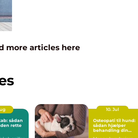
d more articles here
es
Aug
10. Jul
kab: sådan
Osteopati til hund:
 den rette
sådan hjælper
behandling din
hund i balance