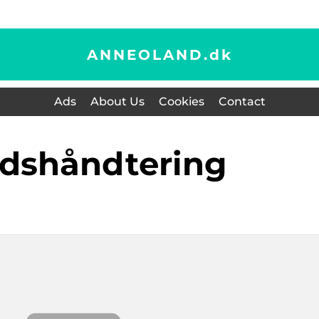
ANNEOLAND.
dk
Ads
About Us
Cookies
Contact
aldshåndtering