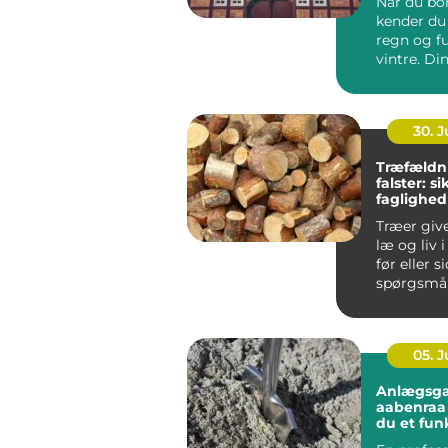
Når du bor
kender du 
regn og f
vintre. Di
h...
30. 
Træfældn
falster: s
faglighed
haver
Træer giv
læ og liv 
før eller s
spørgsmål
træet besk
05. 
Anlægsga
aabenraa sådan få
du et fun
flot ude