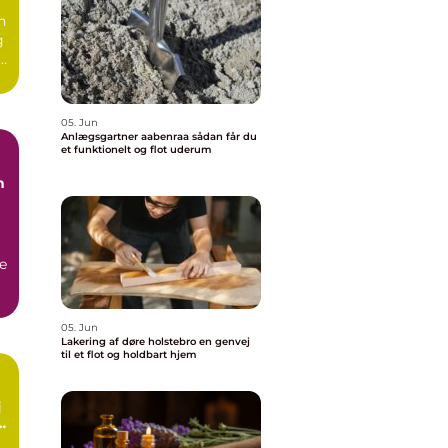
n
g
e.
05. Jun
Anlægsgartner aabenraa sådan får du
et funktionelt og flot uderum
n
e
05. Jun
Lakering af døre holstebro en genvej
til et flot og holdbart hjem
rt