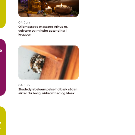
04. Jun
Oliemassage massage Århus ro,
velvære og mindre spænding i
kroppen
e
k
04. Jun
Skadedyrsbekæmpelse holbæk sådan
e
sikrer du bolig, virksomhed og kloak
n
l