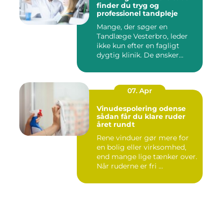
finder du tryg og
professionel tandpleje
Mange, der søger en
Tandlæge Vesterbro, leder
ikke kun efter en fagligt
dygtig klinik. De ønsker
ogs...
07. Apr
Vinudespolering odense
sådan får du klare ruder
året rundt
Rene vinduer gør mere for
en bolig eller virksomhed,
end mange lige tænker over.
Når ruderne er fri ...