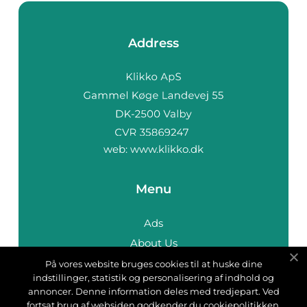
Address
web:
www.klikko.dk
Menu
Ads
About Us
Cookies
På vores website bruges cookies til at huske dine
indstillinger, statistik og personalisering af indhold og
Contact
annoncer. Denne information deles med tredjepart. Ved
Sitemap
fortsat brug af websiden godkender du cookiepolitikken.