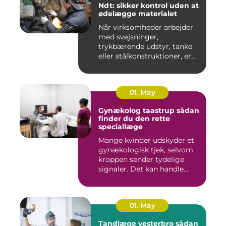
Ndt: sikker kontrol uden at
ødelægge materialet
Når virksomheder arbejder
med svejsninger,
trykbærende udstyr, tanke
eller stålkonstruktioner, er
fe...
01. May
Gynækolog taastrup sådan
finder du den rette
speciallæge
Mange kvinder udskyder et
gynækologisk tjek, selvom
kroppen sender tydelige
signaler. Det kan handle...
01. May
Tandlæge vesterbro sådan