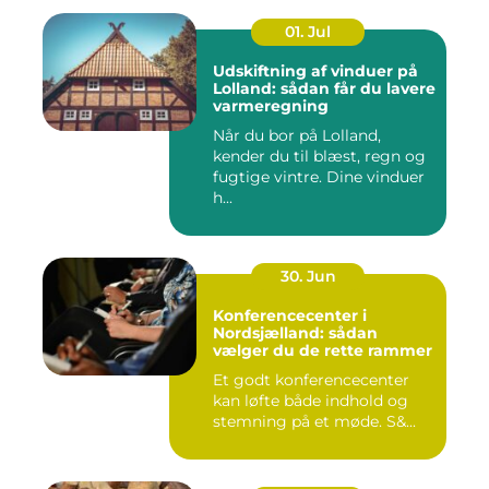
01. Jul
Udskiftning af vinduer på
Lolland: sådan får du lavere
varmeregning
Når du bor på Lolland,
kender du til blæst, regn og
fugtige vintre. Dine vinduer
h...
30. Jun
Konferencecenter i
Nordsjælland: sådan
vælger du de rette rammer
Et godt konferencecenter
kan løfte både indhold og
stemning på et møde. S&...