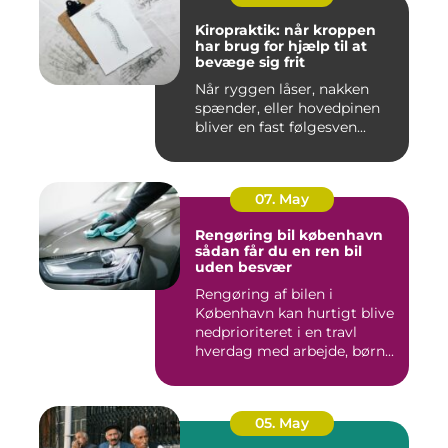
Kiropraktik: når kroppen
har brug for hjælp til at
bevæge sig frit
Når ryggen låser, nakken
spænder, eller hovedpinen
bliver en fast følgesven...
07. May
Rengøring bil københavn
sådan får du en ren bil
uden besvær
Rengøring af bilen i
København kan hurtigt blive
nedprioriteret i en travl
hverdag med arbejde, børn...
05. May