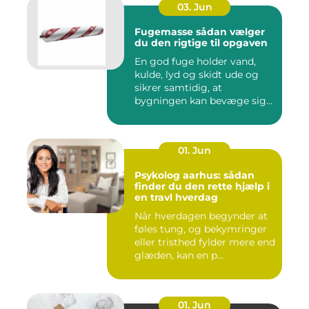
03. Jun
Fugemasse sådan vælger
du den rigtige til opgaven
En god fuge holder vand,
kulde, lyd og skidt ude og
sikrer samtidig, at
bygningen kan bevæge sig
ud...
01. Jun
Psykolog aarhus: sådan
finder du den rette hjælp i
en travl hverdag
Når hverdagen begynder at
føles tung, og bekymringer
eller tristhed fylder mere end
glæden, kan en p...
01. Jun