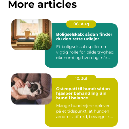
More articles
06. Aug
Boligselskab: sådan finder
du den rette udlejer
Et boligselskab spiller en
vigtig rolle for både tryghed,
økonomi og hverdag, når...
10. Jul
Osteopati til hund: sådan
hjælper behandling din
hund i balance
Mange hundeejere oplever
på et tidspunkt, at hunden
ændrer adfærd, bevæger s...