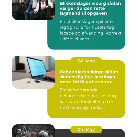
Blikkenslager viborg sådan
vælger du den rette
fagmand til opgaven
En blikkenslager spiller en
vigtig rolle for husets tag,
facade og afvanding. Korrekt
udført blikarb...
04. May
Behandlerbooking: sådan
skaber digitale løsninger
mere tid til patienterne
En velfungerende
behandlerbooking-løsning
kan være forskellen på en
travl hverdag med
aflysninger, t...
04. May