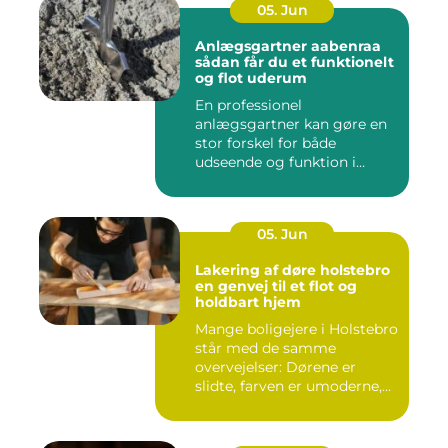
05. Jun
Anlægsgartner aabenraa
sådan får du et funktionelt
og flot uderum
En professionel
anlægsgartner kan gøre en
stor forskel for både
udseende og funktion i
haven. Mange ...
05. Jun
Lakering af døre holstebro
en genvej til et flot og
holdbart hjem
Mange boligejere i Holstebro
står med de samme
overvejelser: Dørene er
slidte, farven er umoderne,
o...