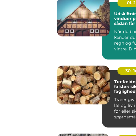
01. J
Udskiftni
vinduer p
sådan får
varmereg
Når du bor
kender du 
regn og f
vintre. Di
h...
30. 
Træfældn
falster: s
faglighed
haver
Træer giv
læ og liv 
før eller s
spørgsmål
træet besk