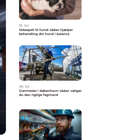
10. Jul
Osteopati til hund: sådan hjælper
behandling din hund i balance
06. Jul
Glarmester i København: sådan vælger
du den rigtige fagmand