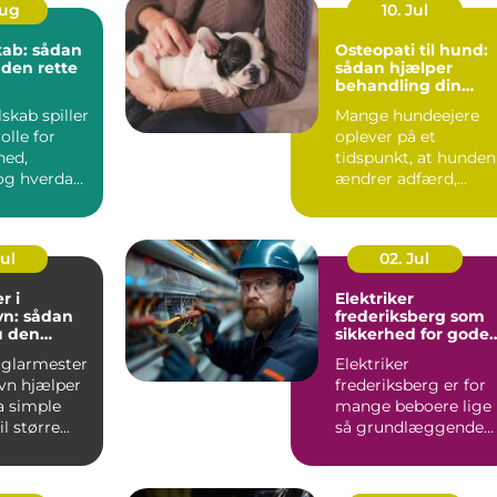
Aug
10. Jul
kab: sådan
Osteopati til hund:
 den rette
sådan hjælper
behandling din
hund i balance
lskab spiller
Mange hundeejere
olle for
oplever på et
hed,
tidspunkt, at hunden
g hverdag,
ændrer adfærd,
bevæger s...
Jul
02. Jul
r i
Elektriker
n: sådan
frederiksberg som
u den
sikkerhed for gode
fagmand
elinstallationer
 glarmester
Elektriker
vn hjælper
frederiksberg er for
a simple
mange beboere lige
l større...
så grundlæggende
som velfungerende
varmekilder og...