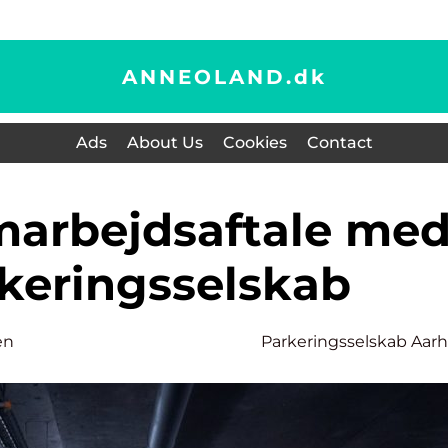
ANNEOLAND.
dk
Ads
About Us
Cookies
Contact
rkeringsselskab
en
Parkeringsselskab Aar