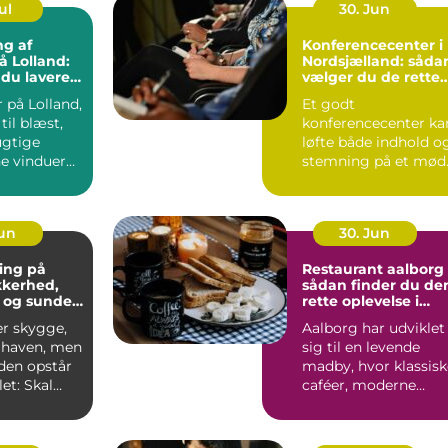
ul
30. Jun
ng af
Konferencecenter i
å Lolland:
Nordsjælland: såda
 du lavere
vælger du de rette
ning
rammer
 på Lolland,
Et godt
til blæst,
konferencecenter ka
ugtige
løfte både indhold o
ne vinduer
stemning på et mød
S&...
Jun
30. Jun
ing på
Restaurant aalborg
ikkerhed,
sådan finder du de
 og sunde
rette oplevelse i
byen
er skygge,
Aalborg har udviklet
i haven, men
sig til en levende
iden opstår
madby, hvor klassisk
et: Skal
caféer, moderne
æres e...
bistroer og
specialise...