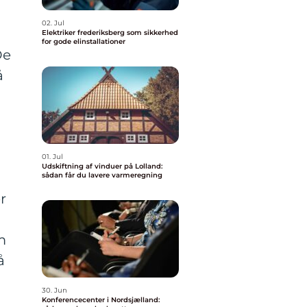
02. Jul
Elektriker frederiksberg som sikkerhed
for gode elinstallationer
De
å
01. Jul
Udskiftning af vinduer på Lolland:
sådan får du lavere varmeregning
r
m
å
30. Jun
Konferencecenter i Nordsjælland: