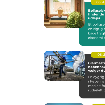
06. 
Boligsels
finder du
udlejer
Et boligse
en vigtig r
både tryg
økonomi o
når...
06. 
Glarmeste
Københav
vælger d
rigtige 
En dygtig
i Københa
med alt fr
rudeskift ti