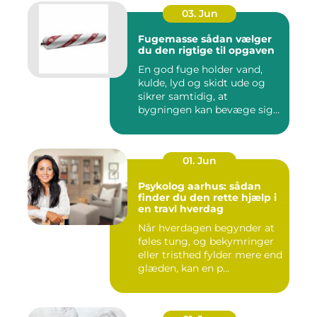
03. Jun
Fugemasse sådan vælger
du den rigtige til opgaven
En god fuge holder vand,
kulde, lyd og skidt ude og
sikrer samtidig, at
bygningen kan bevæge sig
ud...
01. Jun
Psykolog aarhus: sådan
finder du den rette hjælp i
en travl hverdag
Når hverdagen begynder at
føles tung, og bekymringer
eller tristhed fylder mere end
glæden, kan en p...