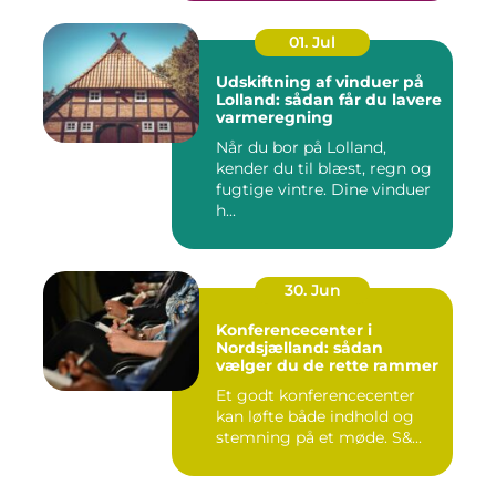
01. Jul
Udskiftning af vinduer på
Lolland: sådan får du lavere
varmeregning
Når du bor på Lolland,
kender du til blæst, regn og
fugtige vintre. Dine vinduer
h...
30. Jun
Konferencecenter i
Nordsjælland: sådan
vælger du de rette rammer
Et godt konferencecenter
kan løfte både indhold og
stemning på et møde. S&...