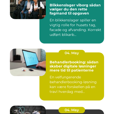
Blikkenslager viborg sådan
vælger du den rette
fagmand til opgaven
En blikkenslager spiller en
vigtig rolle for husets tag,
facade og afvanding. Korrekt
udført blikarb...
04. May
Behandlerbooking: sådan
skaber digitale løsninger
mere tid til patienterne
En velfungerende
behandlerbooking-løsning
kan være forskellen på en
travl hverdag med
aflysninger, t...
04. May