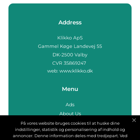
Address
web:
www.klikko.dk
Menu
Ads
About Us
Cookies
På vores website bruges cookies til at huske dine
indstillinger, statistik og personalisering af indhold og
Contact
annoncer. Denne information deles med tredjepart. Ved