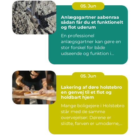
05. Jun
Anlægsgartner aabenraa
sådan får du et funktionelt
og flot uderum
En professionel
anlægsgartner kan gøre en
stor forskel for både
udseende og funktion i
haven. Mange ...
05. Jun
Lakering af døre holstebro
en genvej til et flot og
holdbart hjem
Mange boligejere i Holstebro
står med de samme
overvejelser: Dørene er
slidte, farven er umoderne,
o...