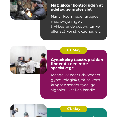
Ndt: sikker kontrol uden at
ødelægge materialet
Når virksomheder arbejder
med svejsninger,
trykbærende udstyr, tanke
eller stålkonstruktioner, er
fe...
01. May
Gynækolog taastrup sådan
finder du den rette
speciallæge
Mange kvinder udskyder et
gynækologisk tjek, selvom
kroppen sender tydelige
signaler. Det kan handle...
01. May