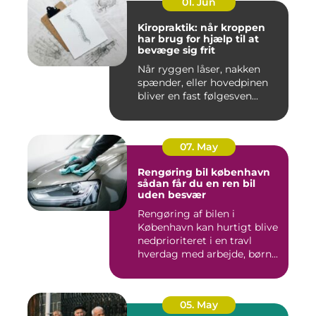
01. Jun
Kiropraktik: når kroppen
har brug for hjælp til at
bevæge sig frit
Når ryggen låser, nakken
spænder, eller hovedpinen
bliver en fast følgesven...
07. May
Rengøring bil københavn
sådan får du en ren bil
uden besvær
Rengøring af bilen i
København kan hurtigt blive
nedprioriteret i en travl
hverdag med arbejde, børn...
05. May