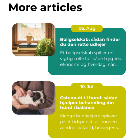
More articles
06. Aug
Boligselskab: sådan finder
du den rette udlejer
Et boligselskab spiller en
vigtig rolle for både tryghed,
økonomi og hverdag, når...
10. Jul
Osteopati til hund: sådan
hjælper behandling din
hund i balance
Mange hundeejere oplever
på et tidspunkt, at hunden
ændrer adfærd, bevæger s...