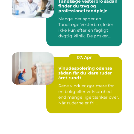
Tandlæge vesterbro sådan
finder du tryg og
professionel tandpleje
Mange, der søger en
Tandlæge Vesterbro, leder
ikke kun efter en fagligt
dygtig klinik. De ønsker
ogs...
07. Apr
Vinudespolering odense
sådan får du klare ruder
året rundt
Rene vinduer gør mere for
en bolig eller virksomhed,
end mange lige tænker over.
Når ruderne er fri ...