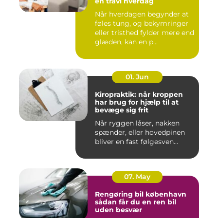
en travl hverdag
Når hverdagen begynder at
føles tung, og bekymringer
eller tristhed fylder mere end
glæden, kan en p...
01. Jun
Kiropraktik: når kroppen
har brug for hjælp til at
bevæge sig frit
Når ryggen låser, nakken
spænder, eller hovedpinen
bliver en fast følgesven...
07. May
Rengøring bil københavn
sådan får du en ren bil
uden besvær