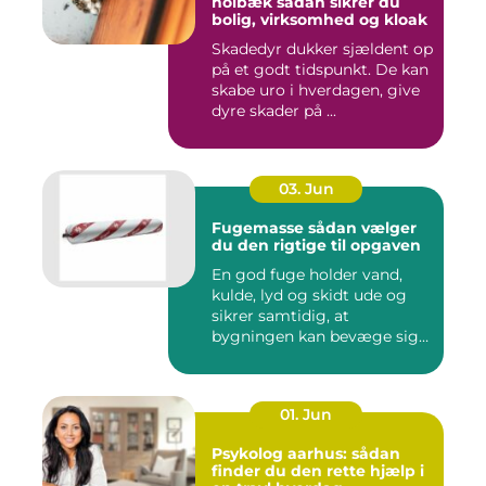
holbæk sådan sikrer du
bolig, virksomhed og kloak
Skadedyr dukker sjældent op
på et godt tidspunkt. De kan
skabe uro i hverdagen, give
dyre skader på ...
03. Jun
Fugemasse sådan vælger
du den rigtige til opgaven
En god fuge holder vand,
kulde, lyd og skidt ude og
sikrer samtidig, at
bygningen kan bevæge sig
ud...
01. Jun
Psykolog aarhus: sådan
finder du den rette hjælp i