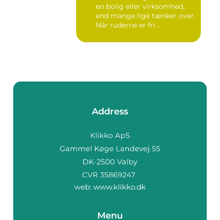
en bolig eller virksomhed,
end mange lige tænker over.
Når ruderne er fri ...
Address
web:
www.klikko.dk
Menu