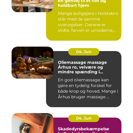
en genvej til et flot og
holdbart hjem
Mange boligejere i Holstebro
står med de samme
overvejelser: Dørene er
slidte, farven er umoderne,
o...
04. Jun
Oliemassage massage
Århus ro, velvære og
mindre spænding i
kroppen
En god oliemassage kan
gøre en tydelig forskel for
både krop og hoved. Mange i
Århus bruger massage ...
04. Jun
Skadedyrsbekæmpelse