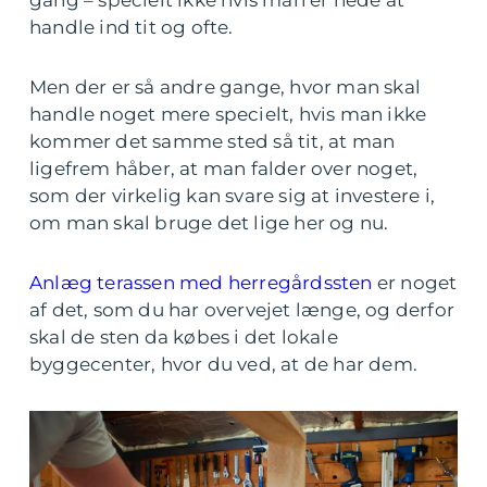
gang – specielt ikke hvis man er nede at
handle ind tit og ofte.
Men der er så andre gange, hvor man skal
handle noget mere specielt, hvis man ikke
kommer det samme sted så tit, at man
ligefrem håber, at man falder over noget,
som der virkelig kan svare sig at investere i,
om man skal bruge det lige her og nu.
Anlæg terassen med herregårdssten
er noget
af det, som du har overvejet længe, og derfor
skal de sten da købes i det lokale
byggecenter, hvor du ved, at de har dem.