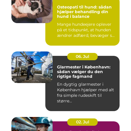
Osteopati til hund: sådan
hjælper behandling din
hund i balance
Mange hundeejere oplever
på et tidspunkt, at hunden
ændrer adfærd, bevæger s...
06. Jul
Glarmester i København:
sådan vælger du den
rigtige fagmand
En dygtig glarmester i
København hjælper med alt
fra simple rudeskift til
større...
02. Jul