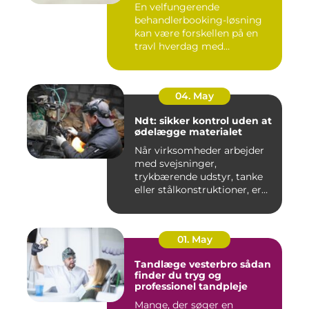
En velfungerende
behandlerbooking-løsning
kan være forskellen på en
travl hverdag med
aflysninger, t...
04. May
Ndt: sikker kontrol uden at
ødelægge materialet
Når virksomheder arbejder
med svejsninger,
trykbærende udstyr, tanke
eller stålkonstruktioner, er
fe...
01. May
Tandlæge vesterbro sådan
finder du tryg og
professionel tandpleje
Mange, der søger en