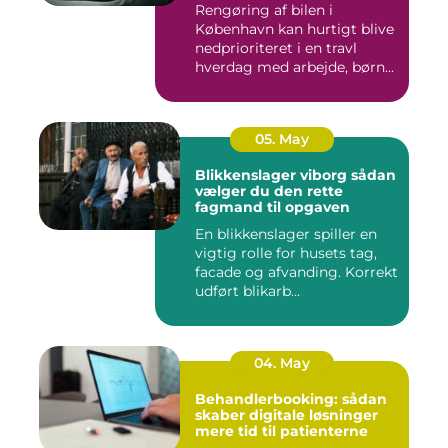
Rengøring af bilen i
København kan hurtigt blive
nedprioriteret i en travl
hverdag med arbejde, børn...
05. May
Blikkenslager viborg sådan
vælger du den rette
fagmand til opgaven
En blikkenslager spiller en
vigtig rolle for husets tag,
facade og afvanding. Korrekt
udført blikarb...
04. May
Behandlerbooking: sådan
skaber digitale løsninger
mere tid til patienterne