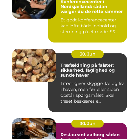
Konferencecenter i
Nordsjælland: sådan
vælger du de rette rammer
Et godt konferencecenter
kan løfte både indhold og
stemning på et møde. S&...
30. Jun
Træfældning på falster:
sikkerhed, faglighed og
sunde haver
Træer giver skygge, læ og liv
i haven, men før eller siden
opstår spørgsmålet: Skal
træet beskæres e...
30. Jun
Restaurant aalborg sådan