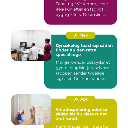
Tandlæge Vesterbro, leder
ikke kun efter en fagligt
dygtig klinik. De ønsker
ogs...
01. May
Gynækolog taastrup sådan
finder du den rette
speciallæge
Mange kvinder udskyder et
gynækologisk tjek, selvom
kroppen sender tydelige
signaler. Det kan handle...
07. Apr
Vinudespolering odense
sådan får du klare ruder
året rundt
Rene vinduer gør mere for