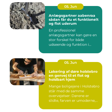
05. Jun
Anlægsgartner aabenraa
sådan får du et funktionelt
og flot uderum
En professionel
anlægsgartner kan gøre en
stor forskel for både
udseende og funktion i
haven. Mange ...
05. Jun
Lakering af døre holstebro
en genvej til et flot og
holdbart hjem
Mange boligejere i Holstebro
står med de samme
overvejelser: Dørene er
slidte, farven er umoderne,
o...