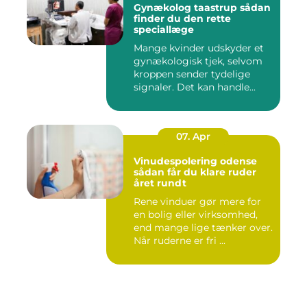
Gynækolog taastrup sådan
finder du den rette
speciallæge
Mange kvinder udskyder et
gynækologisk tjek, selvom
kroppen sender tydelige
signaler. Det kan handle...
07. Apr
Vinudespolering odense
sådan får du klare ruder
året rundt
Rene vinduer gør mere for
en bolig eller virksomhed,
end mange lige tænker over.
Når ruderne er fri ...