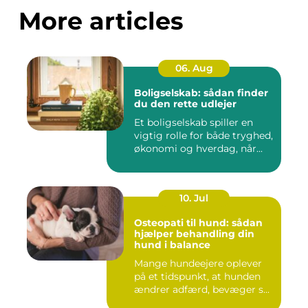
More articles
06. Aug
Boligselskab: sådan finder
du den rette udlejer
Et boligselskab spiller en
vigtig rolle for både tryghed,
økonomi og hverdag, når...
10. Jul
Osteopati til hund: sådan
hjælper behandling din
hund i balance
Mange hundeejere oplever
på et tidspunkt, at hunden
ændrer adfærd, bevæger s...