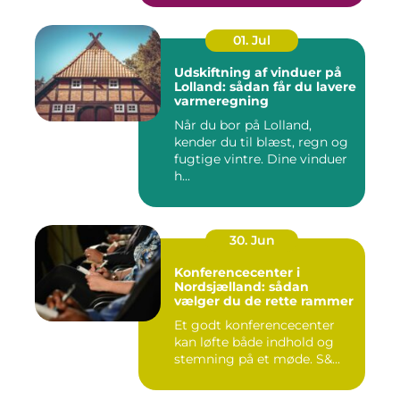
01. Jul
Udskiftning af vinduer på
Lolland: sådan får du lavere
varmeregning
Når du bor på Lolland,
kender du til blæst, regn og
fugtige vintre. Dine vinduer
h...
30. Jun
Konferencecenter i
Nordsjælland: sådan
vælger du de rette rammer
Et godt konferencecenter
kan løfte både indhold og
stemning på et møde. S&...