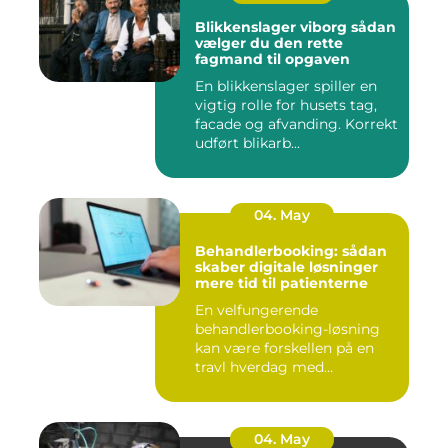
Blikkenslager viborg sådan
vælger du den rette
fagmand til opgaven
En blikkenslager spiller en
vigtig rolle for husets tag,
facade og afvanding. Korrekt
udført blikarb...
04. May
Behandlerbooking: sådan
skaber digitale løsninger
mere tid til patienterne
En velfungerende
behandlerbooking-løsning
kan være forskellen på en
travl hverdag med
aflysninger, t...
04. May