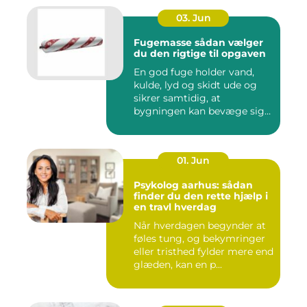
03. Jun
Fugemasse sådan vælger
du den rigtige til opgaven
En god fuge holder vand,
kulde, lyd og skidt ude og
sikrer samtidig, at
bygningen kan bevæge sig
ud...
01. Jun
Psykolog aarhus: sådan
finder du den rette hjælp i
en travl hverdag
Når hverdagen begynder at
føles tung, og bekymringer
eller tristhed fylder mere end
glæden, kan en p...