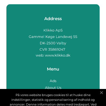
Address
web:
www.klikko.dk
Menu
Ads
About Us
Cookies
På vores website bruges cookies til at huske dine
indstillinger, statistik og personalisering af indhold og
Contact
annoncer. Denne information deles med tredjepart. Ved