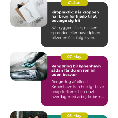
01. Jun
Kiropraktik: når kroppen
har brug for hjælp til at
bevæge sig frit
Når ryggen låser, nakken
spænder, eller hovedpinen
bliver en fast følgesven...
07. May
Rengøring bil københavn
sådan får du en ren bil
uden besvær
Rengøring af bilen i
København kan hurtigt blive
nedprioriteret i en travl
hverdag med arbejde, børn...
05. May