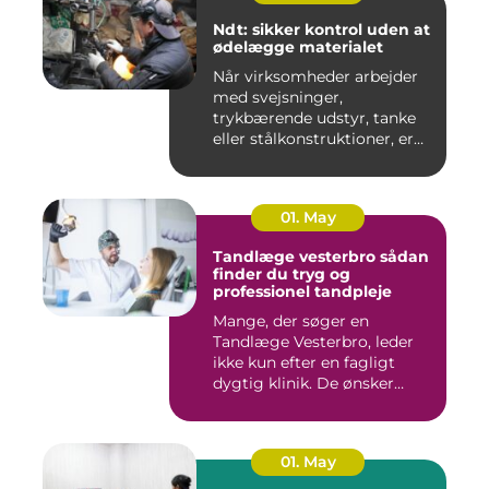
Ndt: sikker kontrol uden at
ødelægge materialet
Når virksomheder arbejder
med svejsninger,
trykbærende udstyr, tanke
eller stålkonstruktioner, er
fe...
01. May
Tandlæge vesterbro sådan
finder du tryg og
professionel tandpleje
Mange, der søger en
Tandlæge Vesterbro, leder
ikke kun efter en fagligt
dygtig klinik. De ønsker
ogs...
01. May