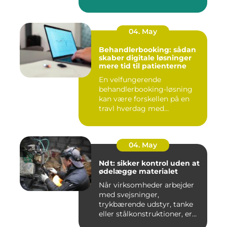
04. May
Behandlerbooking: sådan
skaber digitale løsninger
mere tid til patienterne
En velfungerende
behandlerbooking-løsning
kan være forskellen på en
travl hverdag med
aflysninger, t...
04. May
Ndt: sikker kontrol uden at
ødelægge materialet
Når virksomheder arbejder
med svejsninger,
trykbærende udstyr, tanke
eller stålkonstruktioner, er
fe...