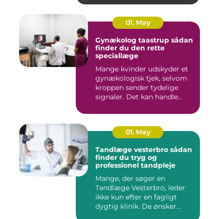
01. May
Gynækolog taastrup sådan
finder du den rette
speciallæge
Mange kvinder udskyder et
gynækologisk tjek, selvom
kroppen sender tydelige
signaler. Det kan handle...
01. May
Tandlæge vesterbro sådan
finder du tryg og
professionel tandpleje
Mange, der søger en
Tandlæge Vesterbro, leder
ikke kun efter en fagligt
dygtig klinik. De ønsker
ogs...