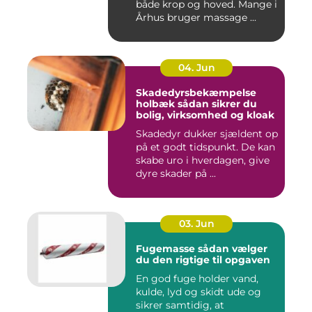
både krop og hoved. Mange i
Århus bruger massage ...
04. Jun
Skadedyrsbekæmpelse
holbæk sådan sikrer du
bolig, virksomhed og kloak
Skadedyr dukker sjældent op
på et godt tidspunkt. De kan
skabe uro i hverdagen, give
dyre skader på ...
03. Jun
Fugemasse sådan vælger
du den rigtige til opgaven
En god fuge holder vand,
kulde, lyd og skidt ude og
sikrer samtidig, at