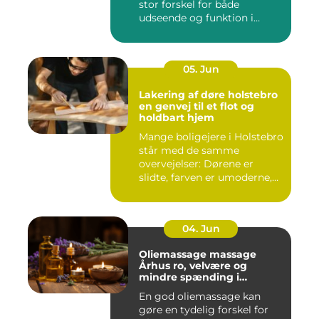
stor forskel for både
udseende og funktion i
haven. Mange ...
05. Jun
Lakering af døre holstebro
en genvej til et flot og
holdbart hjem
Mange boligejere i Holstebro
står med de samme
overvejelser: Dørene er
slidte, farven er umoderne,
o...
04. Jun
Oliemassage massage
Århus ro, velvære og
mindre spænding i
kroppen
En god oliemassage kan
gøre en tydelig forskel for