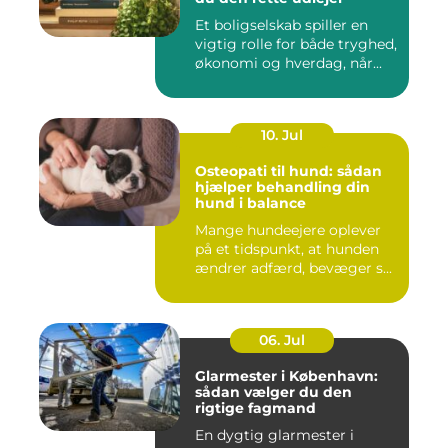
Et boligselskab spiller en
vigtig rolle for både tryghed,
økonomi og hverdag, når...
10. Jul
Osteopati til hund: sådan
hjælper behandling din
hund i balance
Mange hundeejere oplever
på et tidspunkt, at hunden
ændrer adfærd, bevæger s...
06. Jul
Glarmester i København:
sådan vælger du den
rigtige fagmand
En dygtig glarmester i