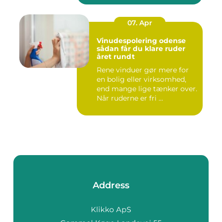
07. Apr
Vinudespolering odense
sådan får du klare ruder
året rundt
Rene vinduer gør mere for
en bolig eller virksomhed,
end mange lige tænker over.
Når ruderne er fri ...
Address