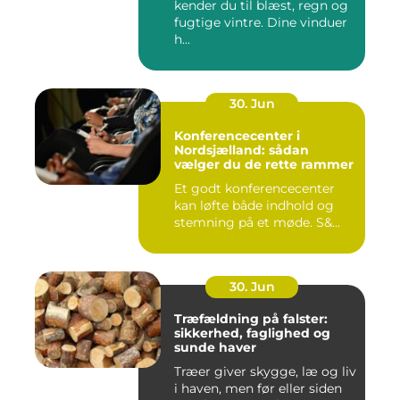
kender du til blæst, regn og
fugtige vintre. Dine vinduer
h...
30. Jun
Konferencecenter i
Nordsjælland: sådan
vælger du de rette rammer
Et godt konferencecenter
kan løfte både indhold og
stemning på et møde. S&...
30. Jun
Træfældning på falster:
sikkerhed, faglighed og
sunde haver
Træer giver skygge, læ og liv
i haven, men før eller siden