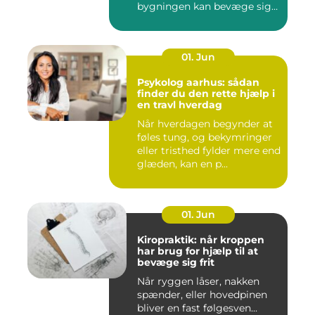
bygningen kan bevæge sig
ud...
01. Jun
Psykolog aarhus: sådan
finder du den rette hjælp i
en travl hverdag
Når hverdagen begynder at
føles tung, og bekymringer
eller tristhed fylder mere end
glæden, kan en p...
01. Jun
Kiropraktik: når kroppen
har brug for hjælp til at
bevæge sig frit
Når ryggen låser, nakken
spænder, eller hovedpinen
bliver en fast følgesven...