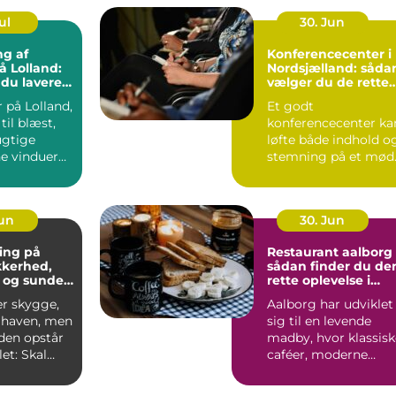
ul
30. Jun
ng af
Konferencecenter i
å Lolland:
Nordsjælland: såda
 du lavere
vælger du de rette
ning
rammer
 på Lolland,
Et godt
til blæst,
konferencecenter ka
ugtige
løfte både indhold o
ne vinduer
stemning på et mød
S&...
Jun
30. Jun
ing på
Restaurant aalborg
ikkerhed,
sådan finder du de
 og sunde
rette oplevelse i
byen
er skygge,
Aalborg har udviklet
i haven, men
sig til en levende
iden opstår
madby, hvor klassisk
et: Skal
caféer, moderne
æres e...
bistroer og
specialise...