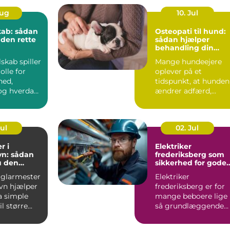
Aug
10. Jul
kab: sådan
Osteopati til hund:
 den rette
sådan hjælper
behandling din
hund i balance
lskab spiller
Mange hundeejere
olle for
oplever på et
hed,
tidspunkt, at hunden
g hverdag,
ændrer adfærd,
bevæger s...
Jul
02. Jul
r i
Elektriker
n: sådan
frederiksberg som
u den
sikkerhed for gode
fagmand
elinstallationer
 glarmester
Elektriker
vn hjælper
frederiksberg er for
a simple
mange beboere lige
l større...
så grundlæggende
som velfungerende
varmekilder og...