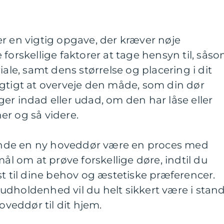
r en vigtig opgave, der kræver nøje
forskellige faktorer at tage hensyn til, sås
iale, samt dens størrelse og placering i dit
igtigt at overveje den måde, som din dør
er indad eller udad, om den har låse eller
er og så videre.
 finde en ny hoveddør være en proces med
mål om at prøve forskellige døre, indtil du
st til dine behov og æstetiske præferencer.
udholdenhed vil du helt sikkert være i stan
hoveddør til dit hjem.