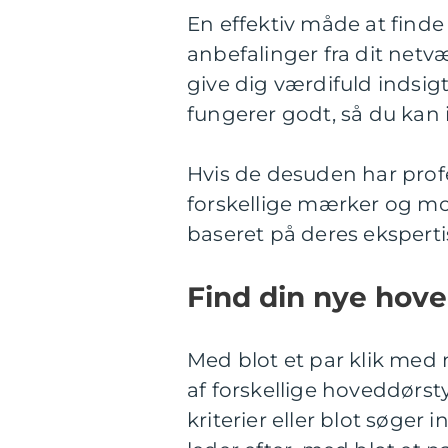
En effektiv måde at find
anbefalinger fra dit net
give dig værdifuld indsig
fungerer godt, så du kan
Hvis de desuden har profe
forskellige mærker og mo
baseret på deres eksperti
Find din nye hove
Med blot et par klik me
af forskellige hoveddørst
kriterier eller blot søger 