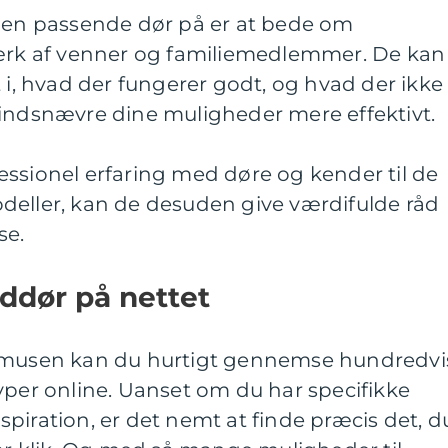
e en passende dør på er at bede om
værk af venner og familiemedlemmer. De kan
t i, hvad der fungerer godt, og hvad der ikke
 indsnævre dine muligheder mere effektivt.
ssionel erfaring med døre og kender til de
deller, kan de desuden give værdifulde råd
se.
ddør på nettet
d musen kan du hurtigt gennemse hundredvi
yper online. Uanset om du har specifikke
inspiration, er det nemt at finde præcis det, d