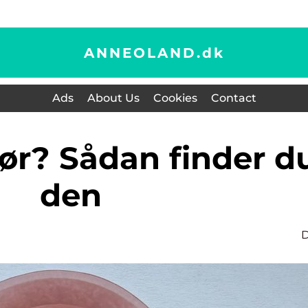
ANNEOLAND.
dk
Ads
About Us
Cookies
Contact
den
D