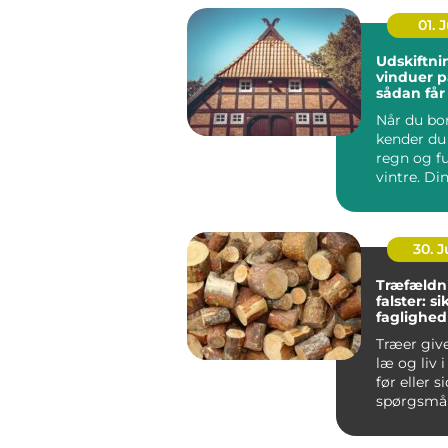
01. J
Udskiftni
vinduer p
sådan får
varmereg
Når du bor
kender du 
regn og f
vintre. Di
h...
30. 
Træfældn
falster: s
faglighed
haver
Træer giv
læ og liv 
før eller s
spørgsmål
træet besk