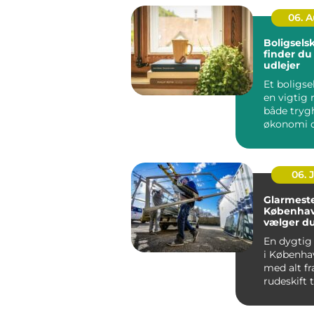
06. 
Boligsels
finder du
udlejer
Et boligse
en vigtig r
både tryg
økonomi o
når...
06. 
Glarmeste
Københav
vælger d
rigtige 
En dygtig
i Københa
med alt fr
rudeskift ti