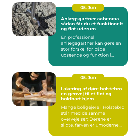
05. Jun
Anlægsgartner aabenraa
sådan får du et funktionelt
og flot uderum
En professionel
anlægsgartner kan gøre en
stor forskel for både
udseende og funktion i
haven. Mange ...
05. Jun
Lakering af døre holstebro
en genvej til et flot og
holdbart hjem
Mange boligejere i Holstebro
står med de samme
overvejelser: Dørene er
slidte, farven er umoderne,
o...