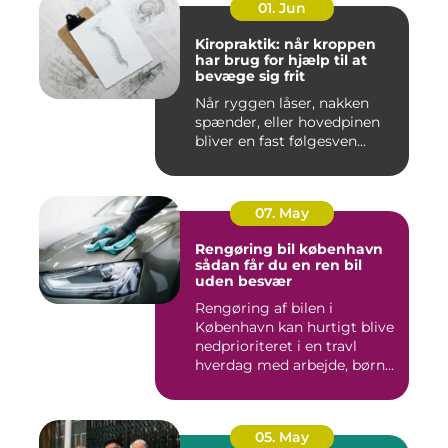
01. Jun
Kiropraktik: når kroppen
har brug for hjælp til at
bevæge sig frit
Når ryggen låser, nakken
spænder, eller hovedpinen
bliver en fast følgesven...
07. May
Rengøring bil københavn
sådan får du en ren bil
uden besvær
Rengøring af bilen i
København kan hurtigt blive
nedprioriteret i en travl
hverdag med arbejde, børn...
05. May