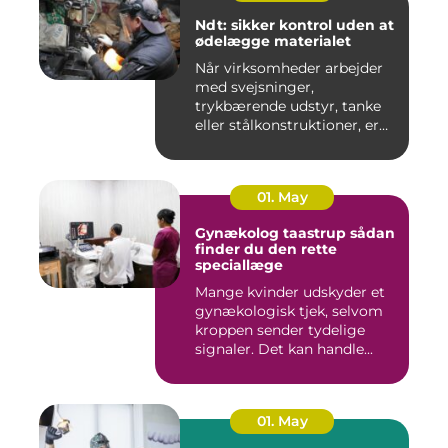
Ndt: sikker kontrol uden at
ødelægge materialet
Når virksomheder arbejder
med svejsninger,
trykbærende udstyr, tanke
eller stålkonstruktioner, er
fe...
01. May
Gynækolog taastrup sådan
finder du den rette
speciallæge
Mange kvinder udskyder et
gynækologisk tjek, selvom
kroppen sender tydelige
signaler. Det kan handle...
01. May