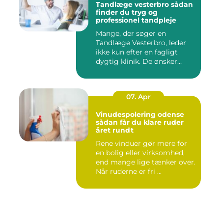
Tandlæge vesterbro sådan
finder du tryg og
professionel tandpleje
Mange, der søger en
Tandlæge Vesterbro, leder
ikke kun efter en fagligt
dygtig klinik. De ønsker
ogs...
07. Apr
Vinudespolering odense
sådan får du klare ruder
året rundt
Rene vinduer gør mere for
en bolig eller virksomhed,
end mange lige tænker over.
Når ruderne er fri ...