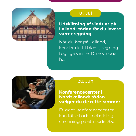
01. Jul
Udskiftning af vinduer på
Lolland: sådan får du lavere
varmeregning
Når du bor på Lolland,
kender du til blæst, regn og
fugtige vintre. Dine vinduer
h...
30. Jun
Konferencecenter i
Nordsjælland: sådan
vælger du de rette rammer
Et godt konferencecenter
kan løfte både indhold og
stemning på et møde. S&...