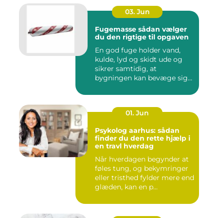
03. Jun
Fugemasse sådan vælger
du den rigtige til opgaven
En god fuge holder vand,
kulde, lyd og skidt ude og
sikrer samtidig, at
bygningen kan bevæge sig
ud...
01. Jun
Psykolog aarhus: sådan
finder du den rette hjælp i
en travl hverdag
Når hverdagen begynder at
føles tung, og bekymringer
eller tristhed fylder mere end
glæden, kan en p...