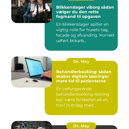
Blikkenslager viborg sådan
vælger du den rette
fagmand til opgaven
En blikkenslager spiller en
vigtig rolle for husets tag,
facade og afvanding. Korrekt
udført blikarb...
04. May
Behandlerbooking: sådan
skaber digitale løsninger
mere tid til patienterne
En velfungerende
behandlerbooking-løsning
kan være forskellen på en
travl hverdag med
aflysninger, t...
04. May