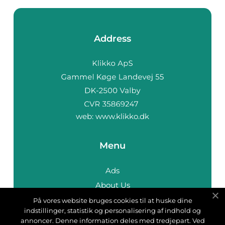
Address
web:
www.klikko.dk
Menu
Ads
About Us
Cookies
På vores website bruges cookies til at huske dine
indstillinger, statistik og personalisering af indhold og
Contact
annoncer. Denne information deles med tredjepart. Ved