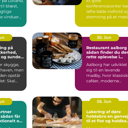
 på Lolland,
Et godt
til blæst,
konferencecenter ka
ugtige
løfte både indhold o
ne vinduer
stemning på et mød
S&...
Jun
30. Jun
ing på
Restaurant aalborg
ikkerhed,
sådan finder du de
 og sunde
rette oplevelse i
byen
er skygge,
Aalborg har udviklet
i haven, men
sig til en levende
iden opstår
madby, hvor klassisk
et: Skal
caféer, moderne
æres e...
bistroer og
specialise...
Jun
05. Jun
rtner
Lakering af døre
r
holstebro en genvej
ktionelt og
til et flot og holdba
rum
hjem