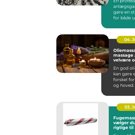
En profess
anlægsgar
gøre en st
for både 
funktion i
Mange ...
04. 
Oliemass
massage År
velvære 
spænding
En god ol
kan gøre e
forskel fo
og hoved.
Århus bru
massage ..
03. 
Fugemasse så
vælger d
rigtige ti