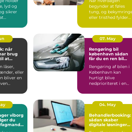
ge holder
Når hverdagen
e, lyd og
begynder at føles
tung, og bekymring
at
eller tristhed fylder
n kan
mere end glæden,
 ud...
kan en p...
Jun
07. May
k: når
Rengøring bil
har brug
københavn sådan
il at
får du en ren bil
g frit
uden besvær
 låser,
Rengøring af bilen i
ænder, eller
København kan
n bliver en
hurtigt blive
ven...
nedprioriteret i en
travl hverdag med
arbejde, børn...
May
04. May
ager viborg
Behandlerbooking:
lger du
sådan skaber
e fagmand
digitale løsninger
en
mere tid til