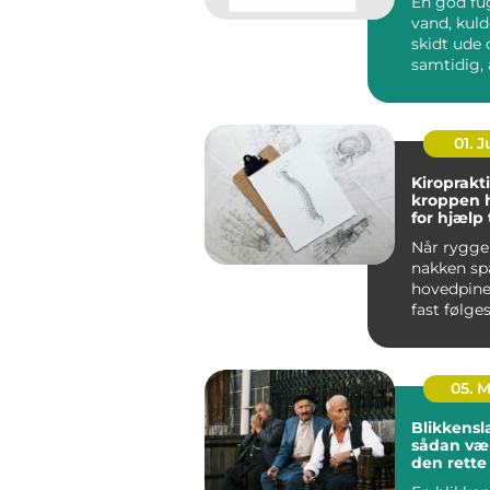
En god fu
vand, kuld
skidt ude og sikrer
samtidig, 
bygninge
bevæge sig
01. 
Kiroprakti
kroppen 
for hjælp t
bevæge si
Når ryggen
nakken sp
hovedpine
fast følges
05. 
Blikkensl
sådan væ
den rett
til opgav