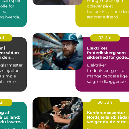
lskab spiller
Mange hundeejere
olle for
oplever på et
hed,
tidspunkt, at hunden
g hverdag,
ændrer adfærd,
bevæger s...
Jul
02. Jul
r i
Elektriker
n: sådan
frederiksberg som
u den
sikkerhed for gode
fagmand
elinstallationer
 glarmester
Elektriker
vn hjælper
frederiksberg er for
a simple
mange beboere lige
l større...
så grundlæggende
som velfungerende
varmekilder og...
ul
30. Jun
ng af
Konferencecenter i
å Lolland:
Nordsjælland: såda
 du lavere
vælger du de rette
ning
rammer