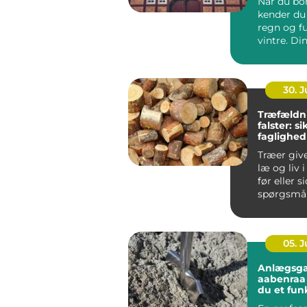
Når du bor
kender du 
regn og f
vintre. Di
h...
30. 
Træfældn
falster: s
faglighed
haver
Træer giv
læ og liv 
før eller s
spørgsmål
træet besk
05. 
Anlægsga
aabenraa sådan få
du et fun
flot ude