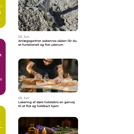
n
g
e.
05. Jun
Anlægsgartner aabenraa sådan får du
et funktionelt og flot uderum
n
e
05. Jun
Lakering af døre holstebro en genvej
til et flot og holdbart hjem
rt