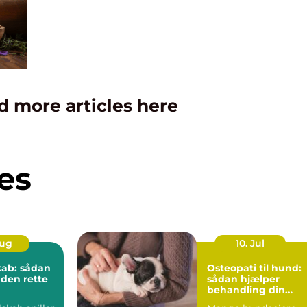
d more articles here
es
Aug
10. Jul
kab: sådan
Osteopati til hund:
 den rette
sådan hjælper
behandling din
hund i balance