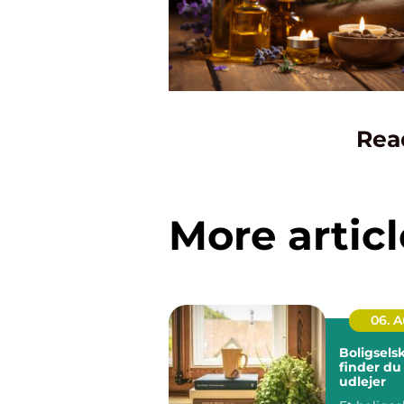
Rea
More articl
06. 
Boligsels
finder du
udlejer