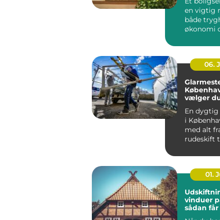
Et boligse
en vigtig r
både tryg
økonomi o
når...
06. 
Glarmeste
Københav
vælger d
rigtige 
En dygtig
i Københa
med alt fr
rudeskift ti
01. J
Udskiftni
vinduer p
sådan får
varmereg