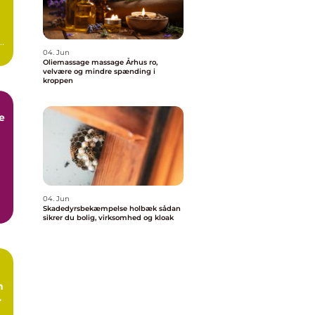
04. Jun
Oliemassage massage Århus ro,
velvære og mindre spænding i
kroppen
e
k
04. Jun
Skadedyrsbekæmpelse holbæk sådan
e
sikrer du bolig, virksomhed og kloak
n
l