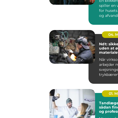
En blikken
spiller en 
for husets
og afvand
udført blik
04. 
Ndt: sikk
uden at 
materiale
Når virks
arbejder 
svejsninge
trykbæren
tanke elle
stålkonstr
fe...
01. 
Tandlæge
sådan fin
og profes
tandpleje