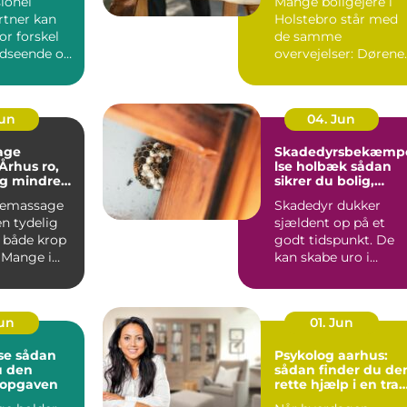
ionel
Mange boligejere i
tner kan
Holstebro står med
or forskel
de samme
udseende og
overvejelser: Dørene
 haven.
er slidte, farven er
umoderne, o...
Jun
04. Jun
age
Skadedyrsbekæmp
hus ro,
lse holbæk sådan
og mindre
sikrer du bolig,
 i kroppen
virksomhed og kloa
iemassage
Skadedyr dukker
n tydelig
sjældent op på et
r både krop
godt tidspunkt. De
 Mange i
kan skabe uro i
ger
hverdagen, give dyr
.
skader på ...
Jun
01. Jun
dan
Psykolog aarhus:
u den
sådan finder du de
l opgaven
rette hjælp i en trav
hverdag