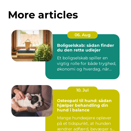
More articles
06. Aug
Boligselskab: sådan finder
du den rette udlejer
Et boligselskab spiller en
vigtig rolle for både tryghed,
økonomi og hverdag, når...
10. Jul
Osteopati til hund: sådan
hjælper behandling din
hund i balance
Mange hundeejere oplever
på et tidspunkt, at hunden
ændrer adfærd, bevæger s...