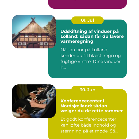
og...
01. Jul
Udskiftning af vinduer på
Lolland: sådan får du lavere
varmeregning
Når du bor på Lolland,
kender du til blæst, regn og
fugtige vintre. Dine vinduer
h...
30. Jun
Konferencecenter i
Nordsjælland: sådan
vælger du de rette rammer
Et godt konferencecenter
kan løfte både indhold og
stemning på et møde. S&...