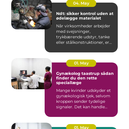
04. May
Ndt: sikker kontrol uden at
ødelægge materialet
Når virksomheder arbejder
med svejsninger,
trykbærende udstyr, tanke
eller stålkonstruktioner, er
fe...
01. May
Gynækolog taastrup sådan
finder du den rette
speciallæge
Mange kvinder udskyder et
gynækologisk tjek, selvom
kroppen sender tydelige
signaler. Det kan handle...
01. May