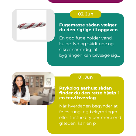
03. Jun
Fugemasse sådan vælger
du den rigtige til opgaven
En god fuge holder vand,
kulde, lyd og skidt ude og
sikrer samtidig, at
bygningen kan bevæge sig
ud...
01. Jun
Psykolog aarhus: sådan
finder du den rette hjælp i
en travl hverdag
Når hverdagen begynder at
føles tung, og bekymringer
eller tristhed fylder mere end
glæden, kan en p...