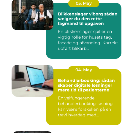
05. May
Blikkenslager viborg sådan
vælger du den rette
fagmand til opgaven
En blikkenslager spiller en
vigtig rolle for husets tag,
facade og afvanding. Korrekt
udført blikarb...
04. May
Behandlerbooking: sådan
skaber digitale løsninger
mere tid til patienterne
En velfungerende
behandlerbooking-løsning
kan være forskellen på en
travl hverdag med
aflysninger, t...