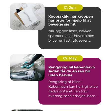
01. Jun
Kiropraktik: når kroppen
har brug for hjælp til at
bevæge sig frit
Når ryggen låser, nakken
spænder, eller hovedpinen
bliver en fast følgesven...
07. May
Rengøring bil københavn
sådan får du en ren bil
uden besvær
Rengøring af bilen i
København kan hurtigt blive
nedprioriteret i en travl
hverdag med arbejde, børn...