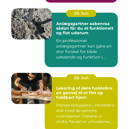
05. Jun
Anlægsgartner aabenraa
sådan får du et funktionelt
og flot uderum
En professionel
anlægsgartner kan gøre en
stor forskel for både
udseende og funktion i
haven. Mange ...
05. Jun
Lakering af døre holstebro
en genvej til et flot og
holdbart hjem
Mange boligejere i Holstebro
står med de samme
overvejelser: Dørene er
slidte, farven er umoderne,
o...