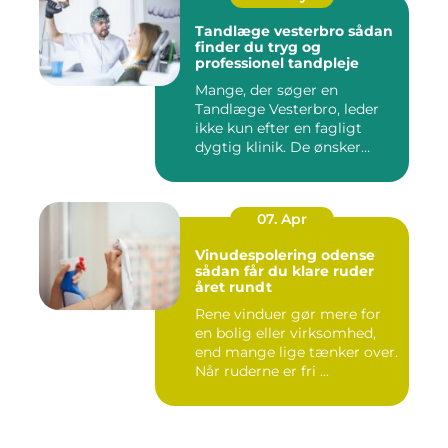
Tandlæge vesterbro sådan
finder du tryg og
professionel tandpleje
Mange, der søger en
Tandlæge Vesterbro, leder
ikke kun efter en fagligt
dygtig klinik. De ønsker
ogs...
07. Apr
Vinudespolering odense
sådan får du klare ruder
året rundt
Rene vinduer gør mere for
en bolig eller virksomhed,
end mange lige tænker over.
Når ruderne er fri ...