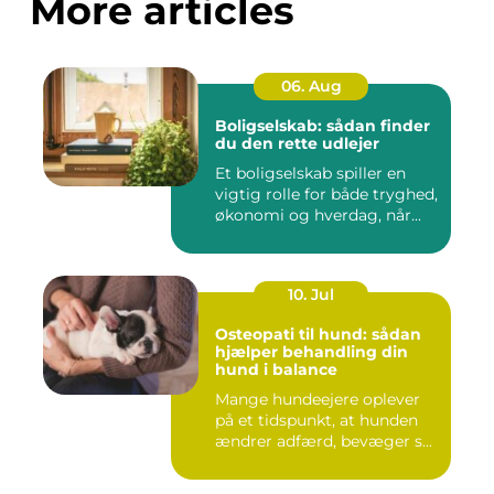
More articles
06. Aug
Boligselskab: sådan finder
du den rette udlejer
Et boligselskab spiller en
vigtig rolle for både tryghed,
økonomi og hverdag, når...
10. Jul
Osteopati til hund: sådan
hjælper behandling din
hund i balance
Mange hundeejere oplever
på et tidspunkt, at hunden
ændrer adfærd, bevæger s...