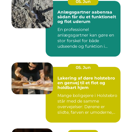
05. Jun
Anlægsgartner aabenraa
sådan får du et funktionelt
og flot uderum
En professionel
anlægsgartner kan gøre en
stor forskel for både
udseende og funktion i
haven. Mange ...
05. Jun
Lakering af døre holstebro
en genvej til et flot og
holdbart hjem
Mange boligejere i Holstebro
står med de samme
overvejelser: Dørene er
slidte, farven er umoderne,
o...