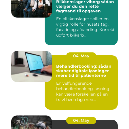
Blikkenslager viborg sådan
vælger du den rette
fagmand til opgaven
En blikkenslager spiller en
vigtig rolle for husets tag,
facade og afvanding. Korrekt
udført blikarb...
04. May
Behandlerbooking: sådan
skaber digitale løsninger
mere tid til patienterne
En velfungerende
behandlerbooking-løsning
kan være forskellen på en
travl hverdag med
aflysninger, t...
04. May