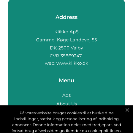
Address
web:
www.klikko.dk
Menu
Ads
About Us
Cookies
På vores website bruges cookies til at huske dine
indstillinger, statistik og personalisering af indhold og
Contact
annoncer. Denne information deles med tredjepart. Ved
Sitemap
fortsat brug af websiden godkender du cookiepolitikken.