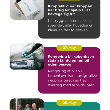
Kiropraktik: når kroppen
har brug for hjælp til at
bevæge sig frit
Når ryggen låser, nakken
spænder, eller hovedpinen
bliver en fast følgesven...
07. May
Rengøring bil københavn
sådan får du en ren bil
uden besvær
Rengøring af bilen i
København kan hurtigt blive
nedprioriteret i en travl
hverdag med arbejde, børn...
05. May