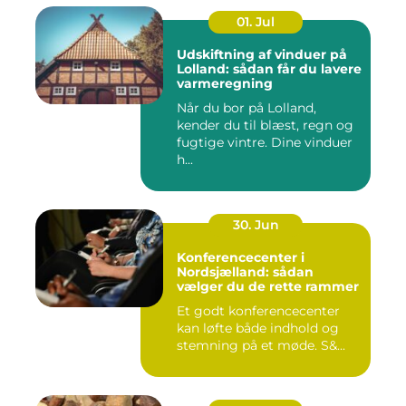
01. Jul
Udskiftning af vinduer på
Lolland: sådan får du lavere
varmeregning
Når du bor på Lolland,
kender du til blæst, regn og
fugtige vintre. Dine vinduer
h...
30. Jun
Konferencecenter i
Nordsjælland: sådan
vælger du de rette rammer
Et godt konferencecenter
kan løfte både indhold og
stemning på et møde. S&...