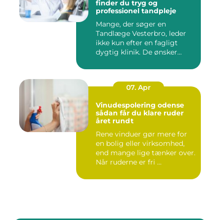
finder du tryg og
professionel tandpleje
Mange, der søger en
Tandlæge Vesterbro, leder
ikke kun efter en fagligt
dygtig klinik. De ønsker
ogs...
07. Apr
Vinudespolering odense
sådan får du klare ruder
året rundt
Rene vinduer gør mere for
en bolig eller virksomhed,
end mange lige tænker over.
Når ruderne er fri ...