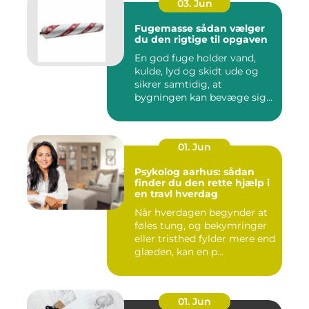
03. Jun
Fugemasse sådan vælger
du den rigtige til opgaven
En god fuge holder vand,
kulde, lyd og skidt ude og
sikrer samtidig, at
bygningen kan bevæge sig
ud...
01. Jun
Psykolog aarhus: sådan
finder du den rette hjælp i
en travl hverdag
Når hverdagen begynder at
føles tung, og bekymringer
eller tristhed fylder mere end
glæden, kan en p...
01. Jun