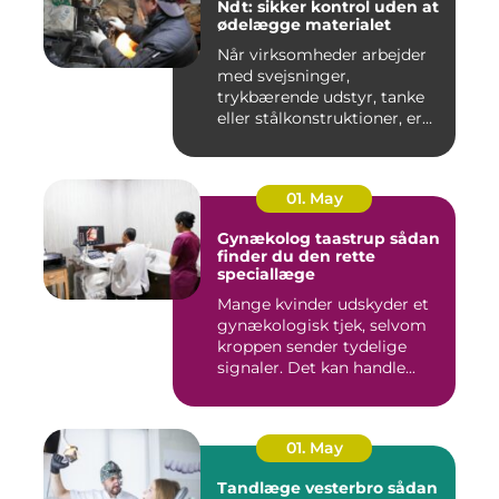
Ndt: sikker kontrol uden at
ødelægge materialet
Når virksomheder arbejder
med svejsninger,
trykbærende udstyr, tanke
eller stålkonstruktioner, er
fe...
01. May
Gynækolog taastrup sådan
finder du den rette
speciallæge
Mange kvinder udskyder et
gynækologisk tjek, selvom
kroppen sender tydelige
signaler. Det kan handle...
01. May
Tandlæge vesterbro sådan