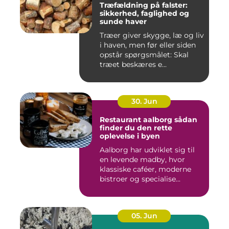
Træfældning på falster:
sikkerhed, faglighed og
sunde haver
Træer giver skygge, læ og liv
i haven, men før eller siden
opstår spørgsmålet: Skal
træet beskæres e...
30. Jun
Restaurant aalborg sådan
finder du den rette
oplevelse i byen
Aalborg har udviklet sig til
en levende madby, hvor
klassiske caféer, moderne
bistroer og specialise...
05. Jun