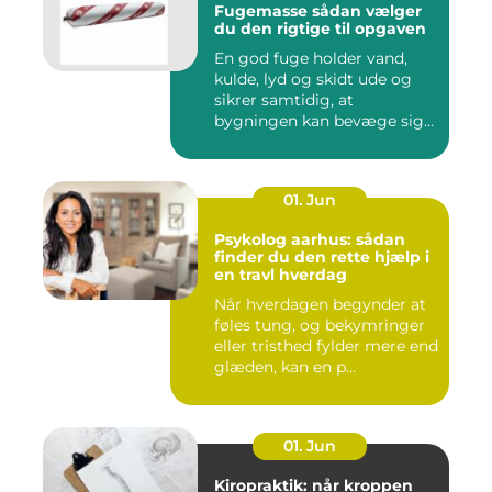
Fugemasse sådan vælger
du den rigtige til opgaven
En god fuge holder vand,
kulde, lyd og skidt ude og
sikrer samtidig, at
bygningen kan bevæge sig
ud...
01. Jun
Psykolog aarhus: sådan
finder du den rette hjælp i
en travl hverdag
Når hverdagen begynder at
føles tung, og bekymringer
eller tristhed fylder mere end
glæden, kan en p...
01. Jun
Kiropraktik: når kroppen