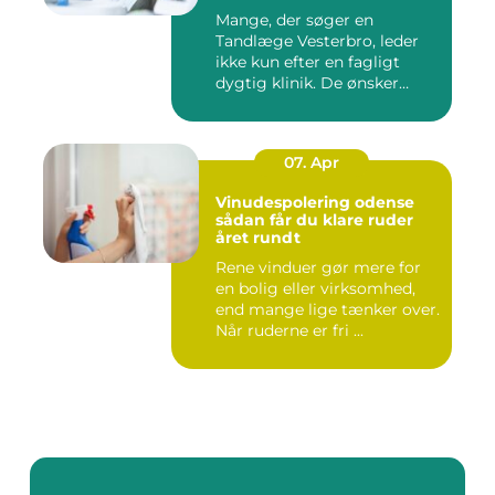
Mange, der søger en
Tandlæge Vesterbro, leder
ikke kun efter en fagligt
dygtig klinik. De ønsker
ogs...
07. Apr
Vinudespolering odense
sådan får du klare ruder
året rundt
Rene vinduer gør mere for
en bolig eller virksomhed,
end mange lige tænker over.
Når ruderne er fri ...