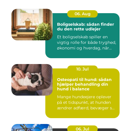
06. Aug
Boligselskab: sådan finder
du den rette udlejer
Et boligselskab spiller en
vigtig rolle for både tryghed,
økonomi og hverdag, når...
10. Jul
Osteopati til hund: sådan
hjælper behandling din
hund i balance
Mange hundeejere oplever
på et tidspunkt, at hunden
ændrer adfærd, bevæger s...
06. Jul