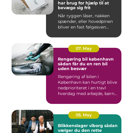
har brug for hjælp til at
bevæge sig frit
Når ryggen låser, nakken
spænder, eller hovedpinen
bliver en fast følgesven...
07. May
Rengøring bil københavn
sådan får du en ren bil
uden besvær
Rengøring af bilen i
København kan hurtigt blive
nedprioriteret i en travl
hverdag med arbejde, børn...
05. May
Blikkenslager viborg sådan
vælger du den rette