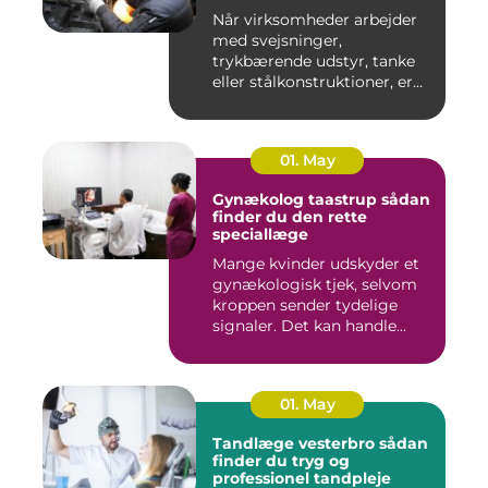
Når virksomheder arbejder
med svejsninger,
trykbærende udstyr, tanke
eller stålkonstruktioner, er
fe...
01. May
Gynækolog taastrup sådan
finder du den rette
speciallæge
Mange kvinder udskyder et
gynækologisk tjek, selvom
kroppen sender tydelige
signaler. Det kan handle...
01. May
Tandlæge vesterbro sådan
finder du tryg og
professionel tandpleje