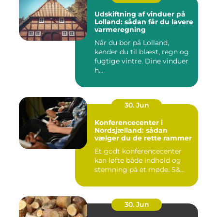
Udskiftning af vinduer på
Lolland: sådan får du lavere
varmeregning
Når du bor på Lolland,
kender du til blæst, regn og
fugtige vintre. Dine vinduer
h...
30. Jun
Konferencecenter i
Nordsjælland: sådan
vælger du de rette rammer
Et godt konferencecenter
kan løfte både indhold og
stemning på et møde. S&...
30. Jun