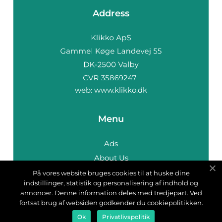
Address
web:
www.klikko.dk
Menu
Ads
About Us
Cookies
På vores website bruges cookies til at huske dine
indstillinger, statistik og personalisering af indhold og
Contact
annoncer. Denne information deles med tredjepart. Ved
Sitemap
fortsat brug af websiden godkender du cookiepolitikken.
Ok
Privatlivspolitik