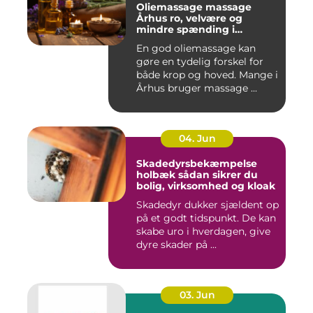
Oliemassage massage
Århus ro, velvære og
mindre spænding i
kroppen
En god oliemassage kan
gøre en tydelig forskel for
både krop og hoved. Mange i
Århus bruger massage ...
04. Jun
Skadedyrsbekæmpelse
holbæk sådan sikrer du
bolig, virksomhed og kloak
Skadedyr dukker sjældent op
på et godt tidspunkt. De kan
skabe uro i hverdagen, give
dyre skader på ...
03. Jun