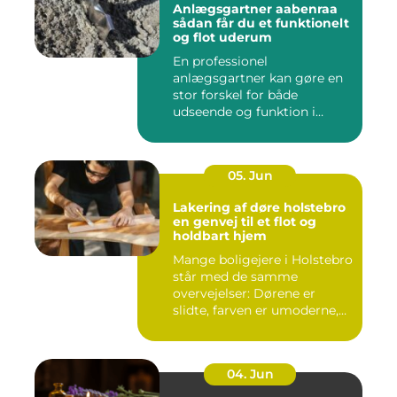
Anlægsgartner aabenraa
sådan får du et funktionelt
og flot uderum
En professionel
anlægsgartner kan gøre en
stor forskel for både
udseende og funktion i
haven. Mange ...
05. Jun
Lakering af døre holstebro
en genvej til et flot og
holdbart hjem
Mange boligejere i Holstebro
står med de samme
overvejelser: Dørene er
slidte, farven er umoderne,
o...
04. Jun