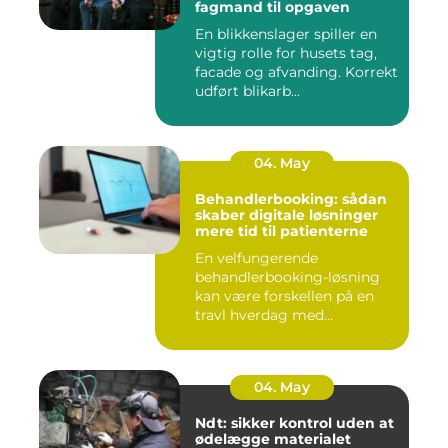
fagmand til opgaven
En blikkenslager spiller en
vigtig rolle for husets tag,
facade og afvanding. Korrekt
udført blikarb...
04. May
Behandlerbooking: sådan
skaber digitale løsninger
mere tid til patienterne
En velfungerende
behandlerbooking-løsning
kan være forskellen på en
travl hverdag med
aflysninger, t...
04. May
Ndt: sikker kontrol uden at
ødelægge materialet