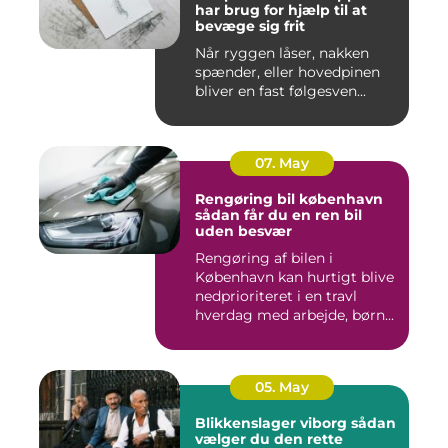
har brug for hjælp til at
bevæge sig frit
Når ryggen låser, nakken
spænder, eller hovedpinen
bliver en fast følgesven...
07. May
Rengøring bil københavn
sådan får du en ren bil
uden besvær
Rengøring af bilen i
København kan hurtigt blive
nedprioriteret i en travl
hverdag med arbejde, børn...
05. May
Blikkenslager viborg sådan
vælger du den rette