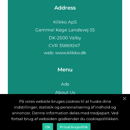
Address
web:
www.klikko.dk
Menu
Ads
About Us
Cookies
På vores website bruges cookies til at huske dine
indstillinger, statistik og personalisering af indhold og
Contact
annoncer. Denne information deles med tredjepart. Ved
Sitemap
fortsat brug af websiden godkender du cookiepolitikken.
Ok
Privatlivspolitik