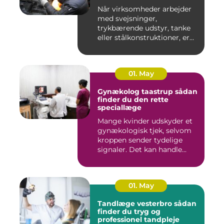
Når virksomheder arbejder
med svejsninger,
trykbærende udstyr, tanke
eller stålkonstruktioner, er
fe...
01. May
Gynækolog taastrup sådan
finder du den rette
speciallæge
Mange kvinder udskyder et
gynækologisk tjek, selvom
kroppen sender tydelige
signaler. Det kan handle...
01. May
Tandlæge vesterbro sådan
finder du tryg og
professionel tandpleje