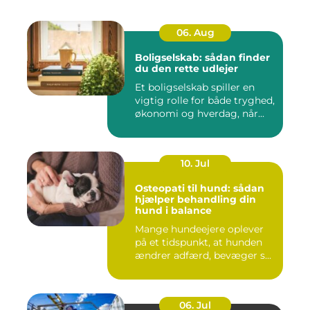
06. Aug
Boligselskab: sådan finder
du den rette udlejer
Et boligselskab spiller en
vigtig rolle for både tryghed,
økonomi og hverdag, når...
10. Jul
Osteopati til hund: sådan
hjælper behandling din
hund i balance
Mange hundeejere oplever
på et tidspunkt, at hunden
ændrer adfærd, bevæger s...
06. Jul