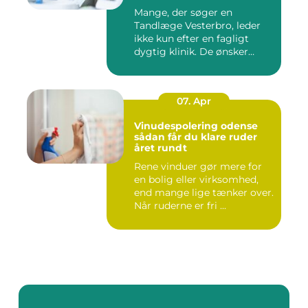
Mange, der søger en
Tandlæge Vesterbro, leder
ikke kun efter en fagligt
dygtig klinik. De ønsker
ogs...
07. Apr
Vinudespolering odense
sådan får du klare ruder
året rundt
Rene vinduer gør mere for
en bolig eller virksomhed,
end mange lige tænker over.
Når ruderne er fri ...