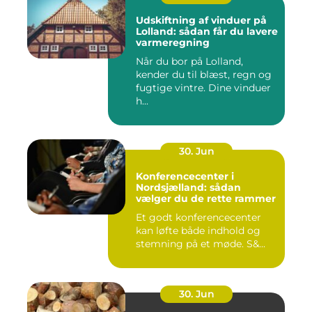
Udskiftning af vinduer på
Lolland: sådan får du lavere
varmeregning
Når du bor på Lolland,
kender du til blæst, regn og
fugtige vintre. Dine vinduer
h...
30. Jun
Konferencecenter i
Nordsjælland: sådan
vælger du de rette rammer
Et godt konferencecenter
kan løfte både indhold og
stemning på et møde. S&...
30. Jun