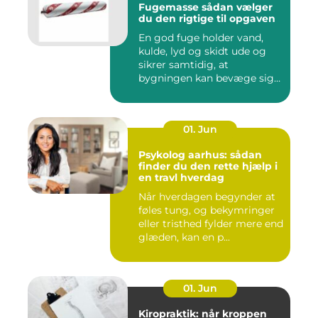
Fugemasse sådan vælger
du den rigtige til opgaven
En god fuge holder vand,
kulde, lyd og skidt ude og
sikrer samtidig, at
bygningen kan bevæge sig
ud...
01. Jun
Psykolog aarhus: sådan
finder du den rette hjælp i
en travl hverdag
Når hverdagen begynder at
føles tung, og bekymringer
eller tristhed fylder mere end
glæden, kan en p...
01. Jun
Kiropraktik: når kroppen