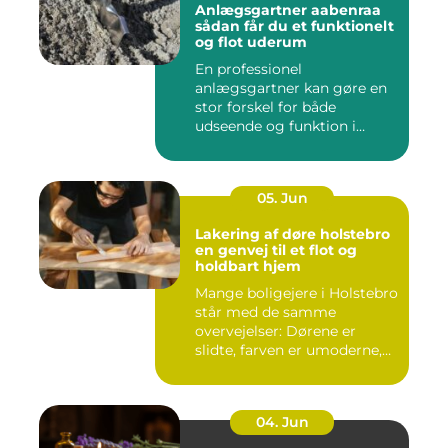
Anlægsgartner aabenraa
sådan får du et funktionelt
og flot uderum
En professionel
anlægsgartner kan gøre en
stor forskel for både
udseende og funktion i
haven. Mange ...
05. Jun
Lakering af døre holstebro
en genvej til et flot og
holdbart hjem
Mange boligejere i Holstebro
står med de samme
overvejelser: Dørene er
slidte, farven er umoderne,
o...
04. Jun