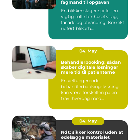
fagmand til opgaven
En blikkenslager spiller en
vigtig rolle for husets tag,
facade og afvanding. Korrekt
udført blikarb...
04. May
Behandlerbooking: sådan
skaber digitale løsninger
mere tid til patienterne
En velfungerende
behandlerbooking-løsning
kan være forskellen på en
travl hverdag med
aflysninger, t...
04. May
Ndt: sikker kontrol uden at
ødelægge materialet