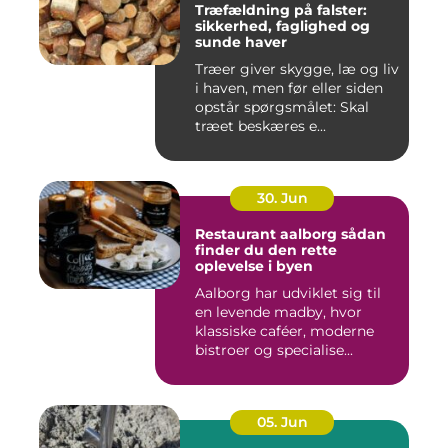
Træfældning på falster:
sikkerhed, faglighed og
sunde haver
Træer giver skygge, læ og liv
i haven, men før eller siden
opstår spørgsmålet: Skal
træet beskæres e...
30. Jun
Restaurant aalborg sådan
finder du den rette
oplevelse i byen
Aalborg har udviklet sig til
en levende madby, hvor
klassiske caféer, moderne
bistroer og specialise...
05. Jun