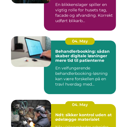
En blikkenslager spiller en
vigtig rolle for husets tag,
facade og afvanding. Korrekt
udført blikarb...
04. May
Behandlerbooking: sådan
skaber digitale løsninger
mere tid til patienterne
En velfungerende
behandlerbooking-løsning
kan være forskellen på en
travl hverdag med
aflysninger, t...
04. May
Ndt: sikker kontrol uden at
ødelægge materialet
Når virksomheder arbejder