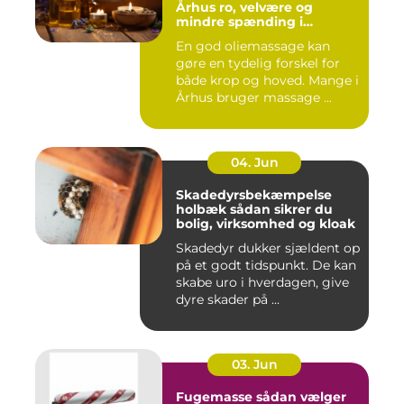
Århus ro, velvære og
mindre spænding i
kroppen
En god oliemassage kan
gøre en tydelig forskel for
både krop og hoved. Mange i
Århus bruger massage ...
04. Jun
Skadedyrsbekæmpelse
holbæk sådan sikrer du
bolig, virksomhed og kloak
Skadedyr dukker sjældent op
på et godt tidspunkt. De kan
skabe uro i hverdagen, give
dyre skader på ...
03. Jun
Fugemasse sådan vælger