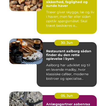
sikkerhed, faglighed og
sunde haver
Træer giver skygge, læ og liv
i haven, men før eller siden
opstår spørgsmålet: Skal
træet beskæres e...
30. Jun
Restaurant aalborg sådan
finder du den rette
oplevelse i byen
Aalborg har udviklet sig til
en levende madby, hvor
klassiske caféer, moderne
bistroer og specialise...
05. Jun
Anlægsgartner aabenraa