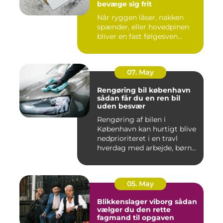
bevæge sig frit
Når ryggen låser, nakken
spænder, eller hovedpinen
bliver en fast følgesven...
07. May
Rengøring bil københavn
sådan får du en ren bil
uden besvær
Rengøring af bilen i
København kan hurtigt blive
nedprioriteret i en travl
hverdag med arbejde, børn...
05. May
Blikkenslager viborg sådan
vælger du den rette
fagmand til opgaven