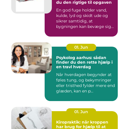
du den rigtige til opgaven
En god fuge holder vand,
kulde, lyd og skidt ude og
sikrer samtidig, at
bygningen kan bevæge sig
ud...
01. Jun
Psykolog aarhus: sådan
finder du den rette hjælp i
en travl hverdag
Når hverdagen begynder at
føles tung, og bekymringer
eller tristhed fylder mere end
glæden, kan en p...
01. Jun
Kiropraktik: når kroppen
har brug for hjælp til at