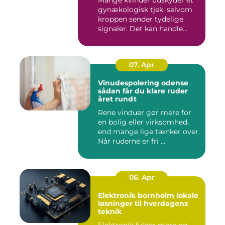
gynækologisk tjek, selvom
kroppen sender tydelige
signaler. Det kan handle...
07. Apr
Vinudespolering odense
sådan får du klare ruder
året rundt
Rene vinduer gør mere for
en bolig eller virksomhed,
end mange lige tænker over.
Når ruderne er fri ...
06. Apr
Elektronik bornholm lokale
løsninger til hverdagens
teknik
Elektronik fylder mere og