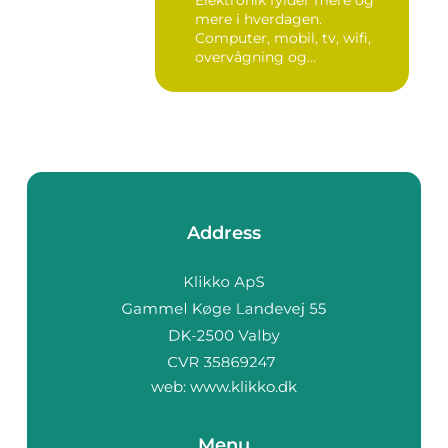
mere i hverdagen.
Computer, mobil, tv, wifi,
overvågning og
småapparater i...
Address
web:
www.klikko.dk
Menu