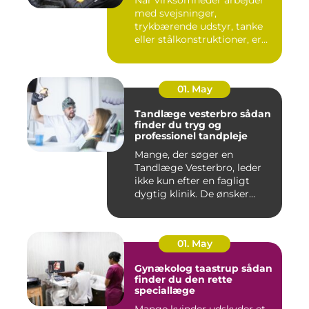
med svejsninger,
trykbærende udstyr, tanke
eller stålkonstruktioner, er
fe...
01. May
Tandlæge vesterbro sådan
finder du tryg og
professionel tandpleje
Mange, der søger en
Tandlæge Vesterbro, leder
ikke kun efter en fagligt
dygtig klinik. De ønsker
ogs...
01. May
Gynækolog taastrup sådan
finder du den rette
speciallæge
Mange kvinder udskyder et