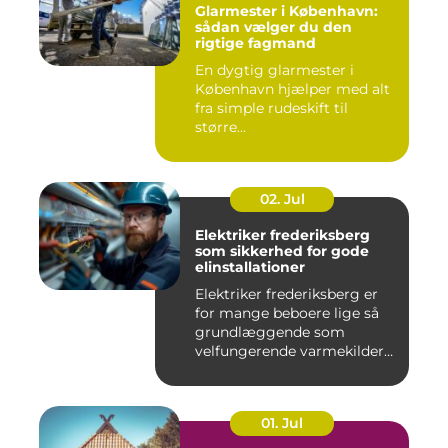
Glarmester i København:
sådan vælger du den
rigtige fagmand
En dygtig glarmester i
København hjælper med alt
fra simple rudeskift til
større...
02. Jul
Elektriker frederiksberg
som sikkerhed for gode
elinstallationer
Elektriker frederiksberg er
for mange beboere lige så
grundlæggende som
velfungerende varmekilder
og...
01. Jul