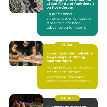
sådan får du et funktionelt
og flot uderum
En professionel
anlægsgartner kan gøre en
stor forskel for både
udseende og funktion i
haven. Mange ...
05. Jun
Lakering af døre holstebro
en genvej til et flot og
holdbart hjem
Mange boligejere i Holstebro
står med de samme
overvejelser: Dørene er
slidte, farven er umoderne,
o...
04. Jun
Oliemassage massage