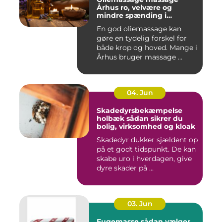
Århus ro, velvære og
mindre spænding i
kroppen
En god oliemassage kan
gøre en tydelig forskel for
både krop og hoved. Mange i
Århus bruger massage ...
04. Jun
Skadedyrsbekæmpelse
holbæk sådan sikrer du
bolig, virksomhed og kloak
Skadedyr dukker sjældent op
på et godt tidspunkt. De kan
skabe uro i hverdagen, give
dyre skader på ...
03. Jun
Fugemasse sådan vælger