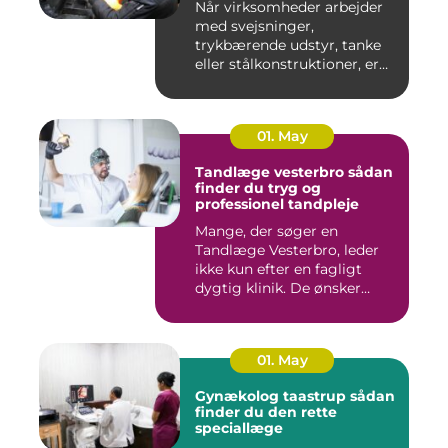
Når virksomheder arbejder
med svejsninger,
trykbærende udstyr, tanke
eller stålkonstruktioner, er
fe...
01. May
Tandlæge vesterbro sådan
finder du tryg og
professionel tandpleje
Mange, der søger en
Tandlæge Vesterbro, leder
ikke kun efter en fagligt
dygtig klinik. De ønsker
ogs...
01. May
Gynækolog taastrup sådan
finder du den rette
speciallæge