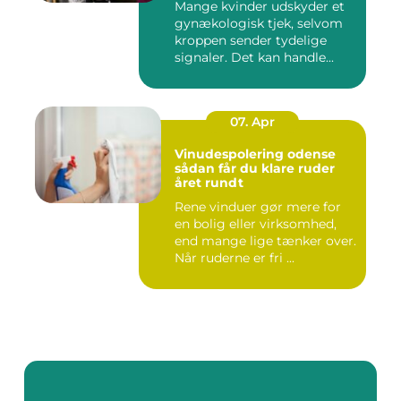
Mange kvinder udskyder et
gynækologisk tjek, selvom
kroppen sender tydelige
signaler. Det kan handle...
07. Apr
Vinudespolering odense
sådan får du klare ruder
året rundt
Rene vinduer gør mere for
en bolig eller virksomhed,
end mange lige tænker over.
Når ruderne er fri ...