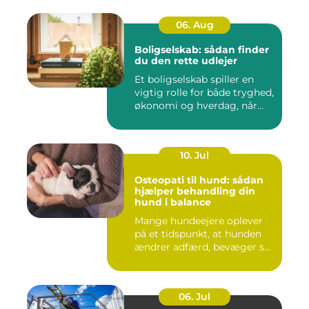
06. Aug
Boligselskab: sådan finder
du den rette udlejer
Et boligselskab spiller en
vigtig rolle for både tryghed,
økonomi og hverdag, når...
10. Jul
Osteopati til hund: sådan
hjælper behandling din
hund i balance
Mange hundeejere oplever
på et tidspunkt, at hunden
ændrer adfærd, bevæger s...
06. Jul