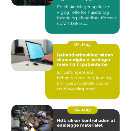
En blikkenslager spiller en
vigtig rolle for husets tag,
facade og afvanding. Korrekt
udført blikarb...
04. May
Behandlerbooking: sådan
skaber digitale løsninger
mere tid til patienterne
En velfungerende
behandlerbooking-løsning
kan være forskellen på en
travl hverdag med
aflysninger, t...
04. May
Ndt: sikker kontrol uden at
ødelægge materialet