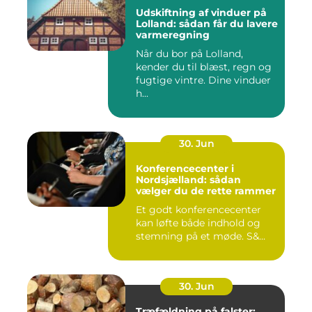
Udskiftning af vinduer på
Lolland: sådan får du lavere
varmeregning
Når du bor på Lolland,
kender du til blæst, regn og
fugtige vintre. Dine vinduer
h...
30. Jun
Konferencecenter i
Nordsjælland: sådan
vælger du de rette rammer
Et godt konferencecenter
kan løfte både indhold og
stemning på et møde. S&...
30. Jun
Træfældning på falster: