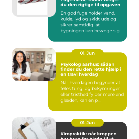
du den rigtige til opgaven
En god fuge holder vand,
kulde, lyd og skidt ude og
sikrer samtidig, at
bygningen kan bevæge sig
ud...
01. Jun
Psykolog aarhus: sådan
finder du den rette hjælp i
en travl hverdag
Når hverdagen begynder at
føles tung, og bekymringer
eller tristhed fylder mere end
glæden, kan en p...
01. Jun
Kiropraktik: når kroppen
har brug for hjælp til at