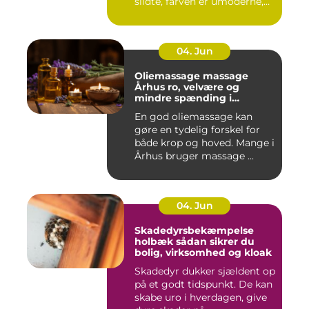
slidte, farven er umoderne,
o...
04. Jun
Oliemassage massage
Århus ro, velvære og
mindre spænding i
kroppen
En god oliemassage kan
gøre en tydelig forskel for
både krop og hoved. Mange i
Århus bruger massage ...
04. Jun
Skadedyrsbekæmpelse
holbæk sådan sikrer du
bolig, virksomhed og kloak
Skadedyr dukker sjældent op
på et godt tidspunkt. De kan
skabe uro i hverdagen, give