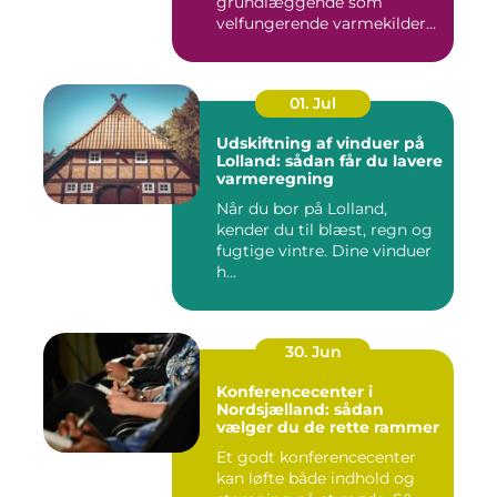
grundlæggende som
velfungerende varmekilder
og...
01. Jul
Udskiftning af vinduer på
Lolland: sådan får du lavere
varmeregning
Når du bor på Lolland,
kender du til blæst, regn og
fugtige vintre. Dine vinduer
h...
30. Jun
Konferencecenter i
Nordsjælland: sådan
vælger du de rette rammer
Et godt konferencecenter
kan løfte både indhold og