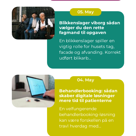
05. May
Blikkenslager viborg sådan
vælger du den rette
fagmand til opgaven
En blikkenslager spiller en
vigtig rolle for husets tag,
facade og afvanding. Korrekt
udført blikarb...
04. May
Behandlerbooking: sådan
skaber digitale løsninger
mere tid til patienterne
En velfungerende
behandlerbooking-løsning
kan være forskellen på en
travl hverdag med
aflysninger, t...