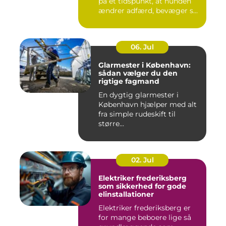
på et tidspunkt, at hunden
ændrer adfærd, bevæger s...
06. Jul
Glarmester i København:
sådan vælger du den
rigtige fagmand
En dygtig glarmester i
København hjælper med alt
fra simple rudeskift til
større...
02. Jul
Elektriker frederiksberg
som sikkerhed for gode
elinstallationer
Elektriker frederiksberg er
for mange beboere lige så