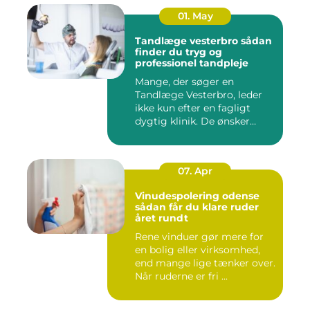
01. May
Tandlæge vesterbro sådan
finder du tryg og
professionel tandpleje
Mange, der søger en
Tandlæge Vesterbro, leder
ikke kun efter en fagligt
dygtig klinik. De ønsker
ogs...
07. Apr
Vinudespolering odense
sådan får du klare ruder
året rundt
Rene vinduer gør mere for
en bolig eller virksomhed,
end mange lige tænker over.
Når ruderne er fri ...