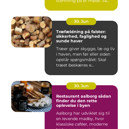
stemning på et møde. S&...
30. Jun
Træfældning på falster:
sikkerhed, faglighed og
sunde haver
Træer giver skygge, læ og liv
i haven, men før eller siden
opstår spørgsmålet: Skal
træet beskæres e...
30. Jun
Restaurant aalborg sådan
finder du den rette
oplevelse i byen
Aalborg har udviklet sig til
en levende madby, hvor
klassiske caféer, moderne