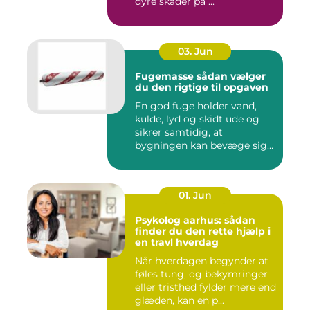
dyre skader på ...
03. Jun
Fugemasse sådan vælger
du den rigtige til opgaven
En god fuge holder vand,
kulde, lyd og skidt ude og
sikrer samtidig, at
bygningen kan bevæge sig
ud...
01. Jun
Psykolog aarhus: sådan
finder du den rette hjælp i
en travl hverdag
Når hverdagen begynder at
føles tung, og bekymringer
eller tristhed fylder mere end
glæden, kan en p...