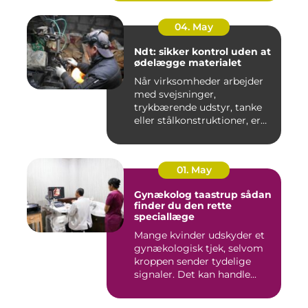
04. May
Ndt: sikker kontrol uden at
ødelægge materialet
Når virksomheder arbejder
med svejsninger,
trykbærende udstyr, tanke
eller stålkonstruktioner, er
fe...
01. May
Gynækolog taastrup sådan
finder du den rette
speciallæge
Mange kvinder udskyder et
gynækologisk tjek, selvom
kroppen sender tydelige
signaler. Det kan handle...