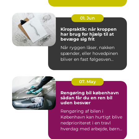
01. Jun
Kiropraktik: når kroppen
har brug for hjælp til at
bevæge sig frit
Når ryggen låser, nakken
spænder, eller hovedpinen
bliver en fast følgesven...
07. May
Rengøring bil københavn
sådan får du en ren bil
uden besvær
Rengøring af bilen i
København kan hurtigt blive
nedprioriteret i en travl
hverdag med arbejde, børn...