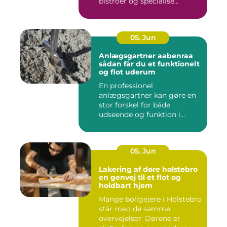
bistroer og specialise...
05. Jun
Anlægsgartner aabenraa
sådan får du et funktionelt
og flot uderum
En professionel
anlægsgartner kan gøre en
stor forskel for både
udseende og funktion i
haven. Mange ...
05. Jun
Lakering af døre holstebro
en genvej til et flot og
holdbart hjem
Mange boligejere i Holstebro
står med de samme
overvejelser: Dørene er