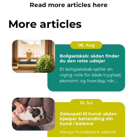
Read more articles here
More articles
06. Aug
Boligselskab: sådan finder
du den rette udlejer
Et boligselskab spiller en
vigtig rolle for både tryghed,
økonomi og hverdag, når...
10. Jul
Osteopati til hund: sådan
hjælper behandling din
hund i balance
Mange hundeejere oplever