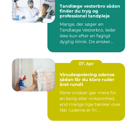
Tandlæge vesterbro sådan
finder du tryg og
professionel tandpleje
Mange, der søger en
Tandlæge Vesterbro, leder
ikke kun efter en fagligt
dygtig klinik. De ønsker
ogs...
07. Apr
Vinudespolering odense
sådan får du klare ruder
året rundt
Rene vinduer gør mere for
en bolig eller virksomhed,
end mange lige tænker over.
Når ruderne er fri ...