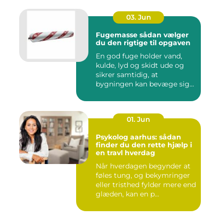
03. Jun
Fugemasse sådan vælger
du den rigtige til opgaven
En god fuge holder vand,
kulde, lyd og skidt ude og
sikrer samtidig, at
bygningen kan bevæge sig
ud...
01. Jun
Psykolog aarhus: sådan
finder du den rette hjælp i
en travl hverdag
Når hverdagen begynder at
føles tung, og bekymringer
eller tristhed fylder mere end
glæden, kan en p...