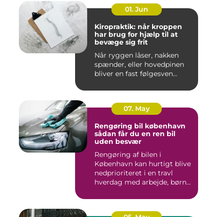
01. Jun
Kiropraktik: når kroppen
har brug for hjælp til at
bevæge sig frit
Når ryggen låser, nakken
spænder, eller hovedpinen
bliver en fast følgesven...
07. May
Rengøring bil københavn
sådan får du en ren bil
uden besvær
Rengøring af bilen i
København kan hurtigt blive
nedprioriteret i en travl
hverdag med arbejde, børn...