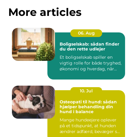
More articles
06. Aug
Boligselskab: sådan finder
du den rette udlejer
Et boligselskab spiller en
vigtig rolle for både tryghed,
økonomi og hverdag, når...
10. Jul
Osteopati til hund: sådan
hjælper behandling din
hund i balance
Mange hundeejere oplever
på et tidspunkt, at hunden
ændrer adfærd, bevæger s...