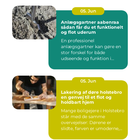
05. Jun
Anlægsgartner aabenraa
sådan får du et funktionelt
og flot uderum
En professionel
anlægsgartner kan gøre en
stor forskel for både
udseende og funktion i
haven. Mange ...
05. Jun
Lakering af døre holstebro
en genvej til et flot og
holdbart hjem
Mange boligejere i Holstebro
står med de samme
overvejelser: Dørene er
slidte, farven er umoderne,
o...