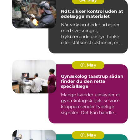
04. May
Ndt: sikker kontrol uden at
ødelægge materialet
Når virksomheder arbejder
med svejsninger,
trykbærende udstyr, tanke
eller stålkonstruktioner, er
fe...
01. May
Gynækolog taastrup sådan
finder du den rette
speciallæge
Mange kvinder udskyder et
gynækologisk tjek, selvom
kroppen sender tydelige
signaler. Det kan handle...
01. May