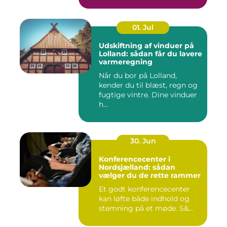
og...
01. Jul
Udskiftning af vinduer på
Lolland: sådan får du lavere
varmeregning
Når du bor på Lolland,
kender du til blæst, regn og
fugtige vintre. Dine vinduer
h...
30. Jun
Konferencecenter i
Nordsjælland: sådan
vælger du de rette rammer
Et godt konferencecenter
kan løfte både indhold og
stemning på et møde. S&...