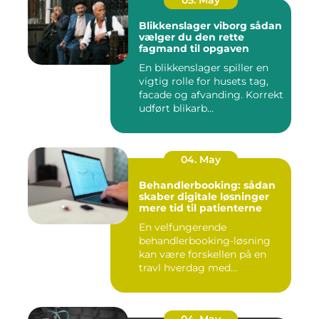
05. May
Blikkenslager viborg sådan
vælger du den rette
fagmand til opgaven
En blikkenslager spiller en
vigtig rolle for husets tag,
facade og afvanding. Korrekt
udført blikarb...
04. May
Behandlerbooking: sådan
skaber digitale løsninger
mere tid til patienterne
En velfungerende
behandlerbooking-løsning
kan være forskellen på en
travl hverdag med
aflysninger, t...